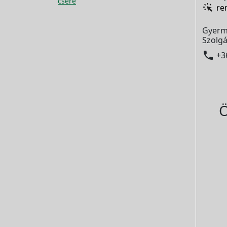
csere
re
Gyerm
Szolgá

+3
Ö