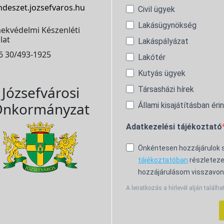
ndeszet.jozsefvaros.hu
Civil ügyek
Lakásügynökség
ekvédelmi Készenléti
lat
Lakáspályázat
6 30/493-1925
Lakótér
Kutyás ügyek
Józsefvárosi
Társasházi hírek
nkormányzat
Állami kisajátításban éri
Adatkezelési tájékoztató
Önkéntesen hozzájárulok
tájékoztatóban
részleteze
hozzájárulásom visszavon
A leiratkozás a hírlevél alján találha