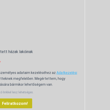
ntett házak lakóinak
 személyes adataim kezeléséhez az
Adatkezelési
tteknek megfelelően. Megértettem, hogy
ására bármikor lehetőségem van.
tó linkkel lesz lehetséges.
Feliratkozom!