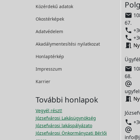
Polg
Közérdekű adatok

108
Okostérképek
67.

+36
Adatvédelem

+36
Akadálymentesítési
nyilatkozat

Ny
Honlaptérkép
Ügyfél

108
Impresszum
68.
Karrier

ugyfel
További honlapok

Ny
Vegyél részt!
József
Józsefvárosi Lakásügynökség

+3
Józsefvárosi lakáspályázato

Józsefvárosi Önkormányzati Bérlői
info@j