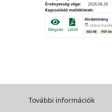
Érvényesség vége:
2026.06.26
Kapcsolódó mellékletek:
Hirdetmény
event_available
Utolsó frissít
Megnéz
Letölt
482 KB
PDF d
További információk