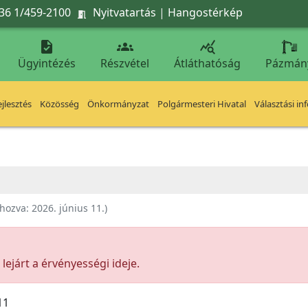
36 1/459-2100
Nyitvatartás
|
Hangostérkép




Ügyintézés
Részvétel
Átláthatóság
Pázmán
jlesztés
Közösség
Önkormányzat
Polgármesteri Hivatal
Választási in
ehozva:
2026. június 11.
)
ejárt a érvényességi ideje.
11