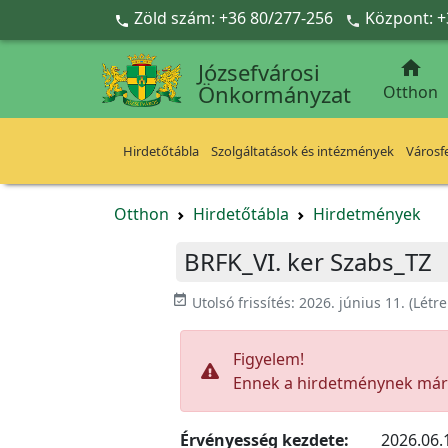
Ugrás a fő tartalomra
Zöld szám: +36 80/277-256
Központ: +



Józsefvárosi
Önkormányzat
Otthon
Hirdetőtábla
Szolgáltatások és intézmények
Városfe
Otthon
Hirdetőtábla
Hirdetmények
BRFK_VI. ker Szabs_TZ
event_available
Utolsó frissítés:
2026. június 11.
(Létr
Figyelem!
Ennek a hirdetménynek már l
Érvényesség kezdete:
2026.06.