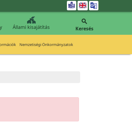


y
Állami kisajátítás
Keresés
formációk
Nemzetiségi Önkormányzatok