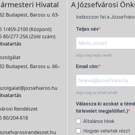
ármesteri Hivatal
A Józsefvárosi Önk
2 Budapest, Baross u. 63-
Iratkozzon fel a Józsefváro
 1/459-2100 (Központ)
Teljes név
 80/277-256 (Zöld szám)
itvatartás
Adja meg teljes nevét!
szolgálat
2 Budapest, Baross u. 66–
Email cím:
szolgalat@jozsefvaros.hu
Adja meg az email címét!
itvatartás
Válassza ki azokat a témá
városi Rendészet
hírlevelet megjelölhet.)
6 80/204-618
Általános hírek
Hogyan vehetek részt
ozsefvarosirendeszet.hu