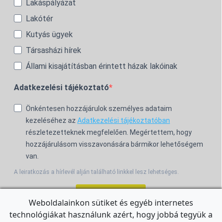
Lakáspályázat
Lakótér
Kutyás ügyek
Társasházi hírek
Állami kisajátításban érintett házak lakóinak
Adatkezelési tájékoztató
Önkéntesen hozzájárulok személyes adataim
kezeléséhez az
Adatkezelési tájékoztatóban
részletezetteknek megfelelően. Megértettem, hogy
hozzájárulásom visszavonására bármikor lehetőségem
van.
A leiratkozás a hírlevél alján található linkkel lesz lehetséges.
Feliratkozom!
Weboldalainkon sütiket és egyéb internetes
technológiákat használunk azért, hogy jobbá tegyük a
For the English Newsletter, click
HERE.