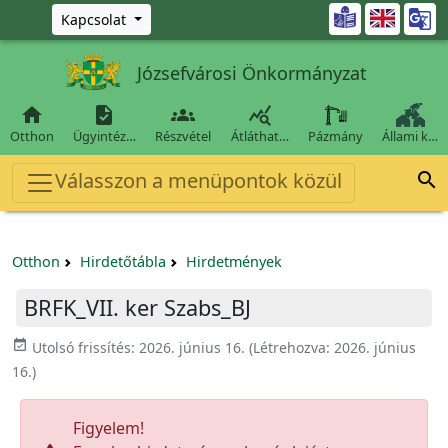
Ugrás a fő tartalomra

Kapcsolat
Józsefvárosi Önkormányzat




Otthon
Ügyintéz…
Részvétel
Átláthat…
Pázmány
Állami k…
Válasszon a menüpontok közül

Otthon
Hirdetőtábla
Hirdetmények
BRFK_VII. ker Szabs_BJ
event_available
Utolsó frissítés:
2026. június 16.
(Létrehozva:
2026. június
16.
)
Figyelem!