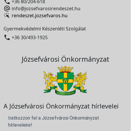

+36 80/204-618

info@jozsefvarosirendeszet.hu
rendeszet.jozsefvaros.hu
Gyermekvédelmi Készenléti Szolgálat

+36 30/493-1925
Józsefvárosi Önkormányzat
A Józsefvárosi Önkormányzat hírlevelei
Iratkozzon fel a Józsefvárosi Önkormányzat
hírleveleire!