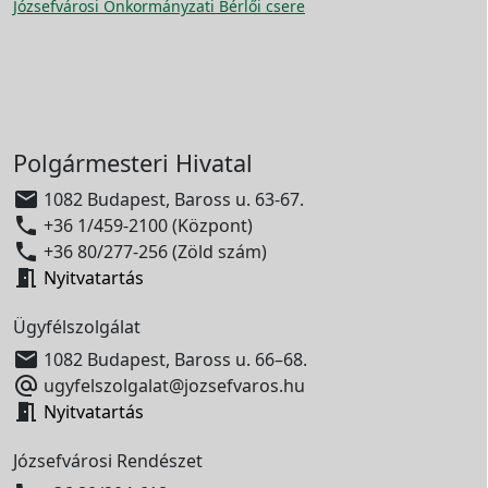
Józsefvárosi Önkormányzati Bérlői csere
Polgármesteri Hivatal

1082 Budapest, Baross u. 63-67.

+36 1/459-2100 (Központ)

+36 80/277-256 (Zöld szám)

Nyitvatartás
Ügyfélszolgálat

1082 Budapest, Baross u. 66–68.

ugyfelszolgalat@jozsefvaros.hu

Nyitvatartás
Józsefvárosi Rendészet