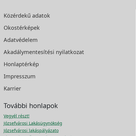
Közérdekű adatok
Okostérképek
Adatvédelem
Akadálymentesítési
nyilatkozat
Honlaptérkép
Impresszum
Karrier
További honlapok
Vegyél részt!
Józsefvárosi Lakásügynökség
Józsefvárosi lakáspályázato