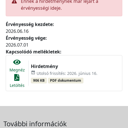
Ennek a hirdetménynek már lejárt a
érvényességi ideje.
Érvényesség kezdete:
2026.06.16
Érvényesség vége:
2026.07.01
Kapcsolódó mellékletek:
Hirdetmény
Megnéz
event_available
Utolsó frissítés: 2026. június 16.
906 KB
PDF dokumentum
Letöltés
További információk