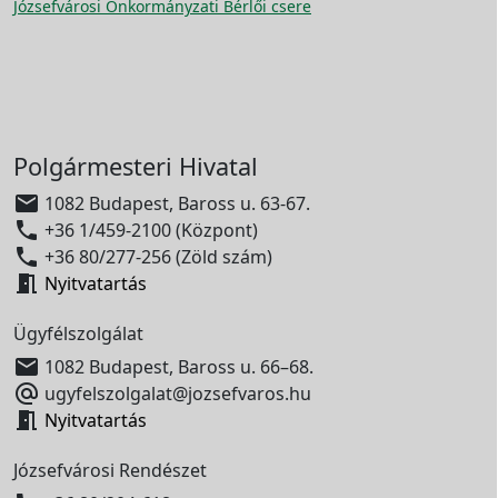
Józsefvárosi Önkormányzati Bérlői csere
Polgármesteri Hivatal

1082 Budapest, Baross u. 63-67.

+36 1/459-2100 (Központ)

+36 80/277-256 (Zöld szám)

Nyitvatartás
Ügyfélszolgálat

1082 Budapest, Baross u. 66–68.

ugyfelszolgalat@jozsefvaros.hu

Nyitvatartás
Józsefvárosi Rendészet