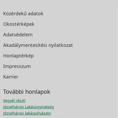
Közérdekű adatok
Okostérképek
Adatvédelem
Akadálymentesítési
nyilatkozat
Honlaptérkép
Impresszum
Karrier
További honlapok
Vegyél részt!
Józsefvárosi Lakásügynökség
Józsefvárosi lakáspályázato