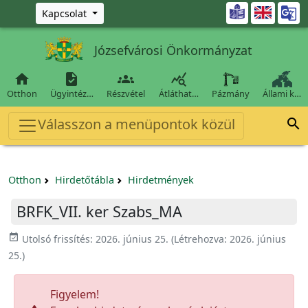
Ugrás a fő tartalomra

Kapcsolat
Józsefvárosi Önkormányzat




Otthon
Ügyintéz…
Részvétel
Átláthat…
Pázmány
Állami k…
Válasszon a menüpontok közül

Otthon
Hirdetőtábla
Hirdetmények
BRFK_VII. ker Szabs_MA
event_available
Utolsó frissítés:
2026. június 25.
(Létrehozva:
2026. június
25.
)
Figyelem!