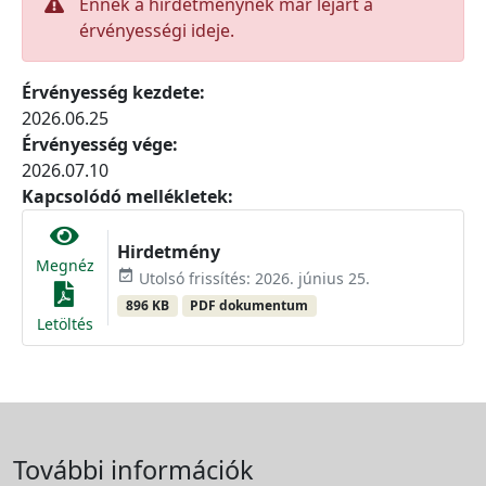
Ennek a hirdetménynek már lejárt a
érvényességi ideje.
Érvényesség kezdete:
2026.06.25
Érvényesség vége:
2026.07.10
Kapcsolódó mellékletek:
Hirdetmény
Megnéz
event_available
Utolsó frissítés: 2026. június 25.
896 KB
PDF dokumentum
Letöltés
További információk