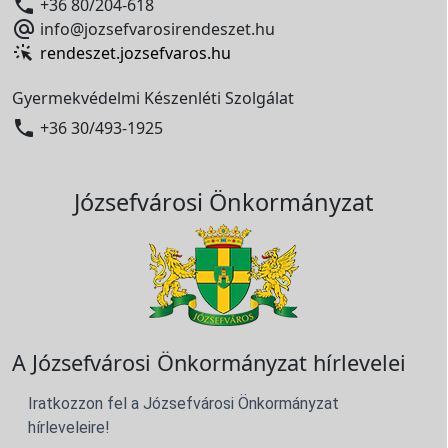

+36 80/204-618

info@jozsefvarosirendeszet.hu
rendeszet.jozsefvaros.hu
Gyermekvédelmi Készenléti Szolgálat

+36 30/493-1925
Józsefvárosi Önkormányzat
A Józsefvárosi Önkormányzat hírlevelei
Iratkozzon fel a Józsefvárosi Önkormányzat
hírleveleire!