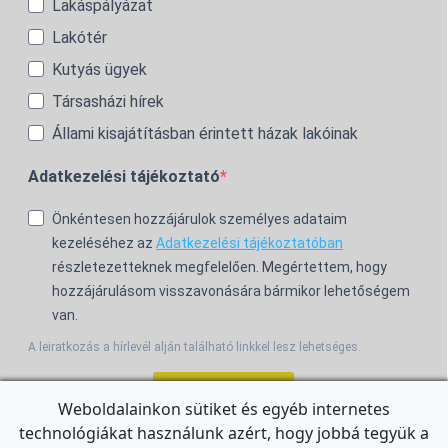
Lakáspályázat
Lakótér
Kutyás ügyek
Társasházi hírek
Állami kisajátításban érintett házak lakóinak
Adatkezelési tájékoztató
Önkéntesen hozzájárulok személyes adataim
kezeléséhez az
Adatkezelési tájékoztatóban
részletezetteknek megfelelően. Megértettem, hogy
hozzájárulásom visszavonására bármikor lehetőségem
van.
A leiratkozás a hírlevél alján található linkkel lesz lehetséges.
Feliratkozom!
Weboldalainkon sütiket és egyéb internetes
technológiákat használunk azért, hogy jobbá tegyük a
For the English Newsletter, click
HERE.