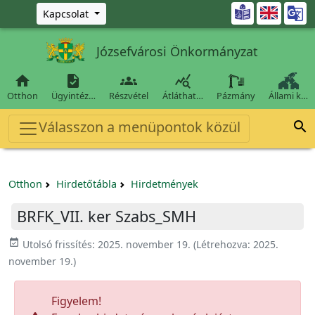
Ugrás a fő tartalomra

Kapcsolat
Józsefvárosi Önkormányzat




Otthon
Ügyintéz…
Részvétel
Átláthat…
Pázmány
Állami k…
Válasszon a menüpontok közül

Otthon
Hirdetőtábla
Hirdetmények
BRFK_VII. ker Szabs_SMH
event_available
Utolsó frissítés:
2025. november 19.
(Létrehozva:
2025.
november 19.
)
Figyelem!