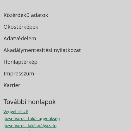
Közérdekű adatok
Okostérképek
Adatvédelem
Akadálymentesítési
nyilatkozat
Honlaptérkép
Impresszum
Karrier
További honlapok
Vegyél részt!
Józsefvárosi Lakásügynökség
Józsefvárosi lakáspályázato