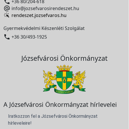

+36 80/204-618

info@jozsefvarosirendeszet.hu
rendeszet.jozsefvaros.hu
Gyermekvédelmi Készenléti Szolgálat

+36 30/493-1925
Józsefvárosi Önkormányzat
A Józsefvárosi Önkormányzat hírlevelei
Iratkozzon fel a Józsefvárosi Önkormányzat
hírleveleire!