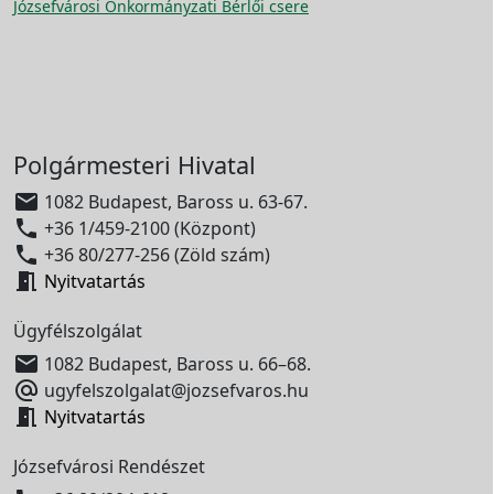
Józsefvárosi Önkormányzati Bérlői csere
Polgármesteri Hivatal

1082 Budapest, Baross u. 63-67.

+36 1/459-2100 (Központ)

+36 80/277-256 (Zöld szám)

Nyitvatartás
Ügyfélszolgálat

1082 Budapest, Baross u. 66–68.

ugyfelszolgalat@jozsefvaros.hu

Nyitvatartás
Józsefvárosi Rendészet