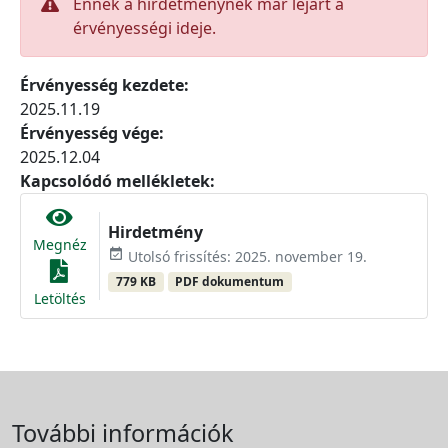
Ennek a hirdetménynek már lejárt a
érvényességi ideje.
Érvényesség kezdete:
2025.11.19
Érvényesség vége:
2025.12.04
Kapcsolódó mellékletek:
Hirdetmény
Megnéz
event_available
Utolsó frissítés: 2025. november 19.
779 KB
PDF dokumentum
Letöltés
További információk