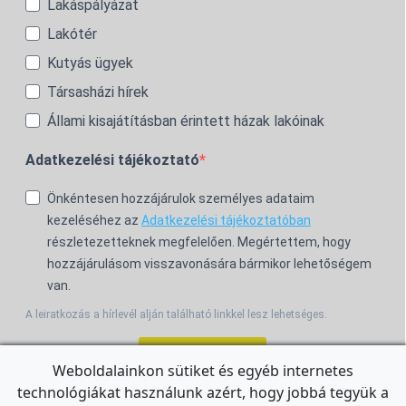
Lakáspályázat
Lakótér
Kutyás ügyek
Társasházi hírek
Állami kisajátításban érintett házak lakóinak
Adatkezelési tájékoztató
Önkéntesen hozzájárulok személyes adataim
kezeléséhez az
Adatkezelési tájékoztatóban
részletezetteknek megfelelően. Megértettem, hogy
hozzájárulásom visszavonására bármikor lehetőségem
van.
A leiratkozás a hírlevél alján található linkkel lesz lehetséges.
Feliratkozom!
Weboldalainkon sütiket és egyéb internetes
technológiákat használunk azért, hogy jobbá tegyük a
For the English Newsletter, click
HERE.