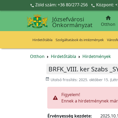
Ugrás a fő tartalomra
Zöld szám: +36 80/277-256
Központ: +



Józsefvárosi
Önkormányzat
Otthon
Hirdetőtábla
Szolgáltatások és intézmények
Városfe
Otthon
Hirdetőtábla
Hirdetmények
BRFK_VIII. ker Szabs _S
event_available
Utolsó frissítés:
2025. október 15.
(Lét
Figyelem!
Ennek a hirdetménynek már l
Érvényesség kezdete:
2025.10.