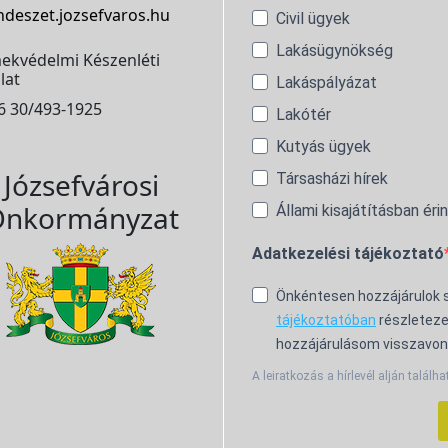
ndeszet.jozsefvaros.hu
Civil ügyek
Lakásügynökség
ekvédelmi Készenléti
lat
Lakáspályázat
6 30/493-1925
Lakótér
Kutyás ügyek
Józsefvárosi
Társasházi hírek
nkormányzat
Állami kisajátításban éri
Adatkezelési tájékoztató
Önkéntesen hozzájárulok
tájékoztatóban
részleteze
hozzájárulásom visszavon
A leiratkozás a hírlevél alján találha