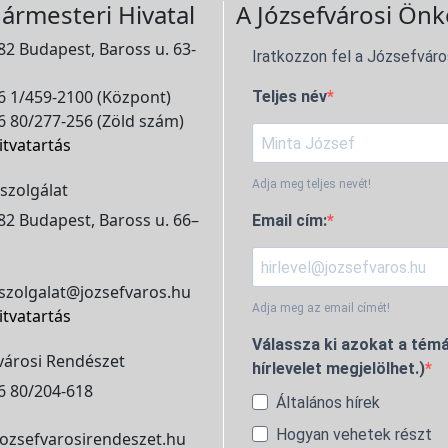
ármesteri Hivatal
A Józsefvárosi Önk
2 Budapest, Baross u. 63-
Iratkozzon fel a Józsefváro
 1/459-2100 (Központ)
Teljes név
 80/277-256 (Zöld szám)
itvatartás
Adja meg teljes nevét!
szolgálat
2 Budapest, Baross u. 66–
Email cím:
szolgalat@jozsefvaros.hu
Adja meg az email címét!
itvatartás
Válassza ki azokat a témá
városi Rendészet
hírlevelet megjelölhet.)
6 80/204-618
Általános hírek
Hogyan vehetek részt
ozsefvarosirendeszet.hu