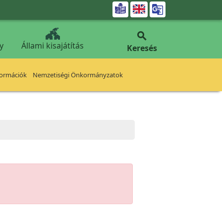


y
Állami kisajátítás
Keresés
formációk
Nemzetiségi Önkormányzatok