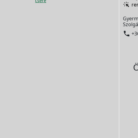
csere
re
Gyerm
Szolgá

+3
Ö