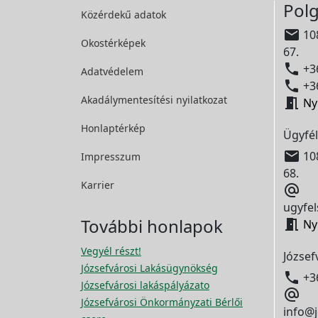
Polg
Közérdekű adatok

108
Okostérképek
67.

+36
Adatvédelem

+36
Akadálymentesítési
nyilatkozat

Ny
Honlaptérkép
Ügyfél

108
Impresszum
68.
Karrier

ugyfel
További honlapok

Ny
Vegyél részt!
József
Józsefvárosi Lakásügynökség

+3
Józsefvárosi lakáspályázato

Józsefvárosi Önkormányzati Bérlői
info@j