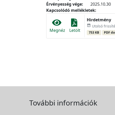
Érvényesség vége:
2025.10.30
Kapcsolódó mellékletek:
Hirdetmény
event_available
Utolsó frissít
Megnéz
Letölt
753 KB
PDF d
További információk