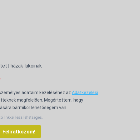
ntett házak lakóinak
 személyes adataim kezeléséhez az
Adatkezelési
tteknek megfelelően. Megértettem, hogy
ására bármikor lehetőségem van.
tó linkkel lesz lehetséges.
Feliratkozom!