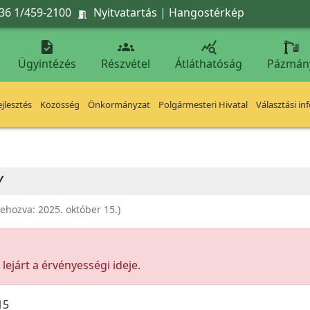
36 1/459-2100
Nyitvatartás
|
Hangostérkép




Ügyintézés
Részvétel
Átláthatóság
Pázmán
jlesztés
Közösség
Önkormányzat
Polgármesteri Hivatal
Választási in
Y
rehozva:
2025. október 15.
)
ejárt a érvényességi ideje.
15