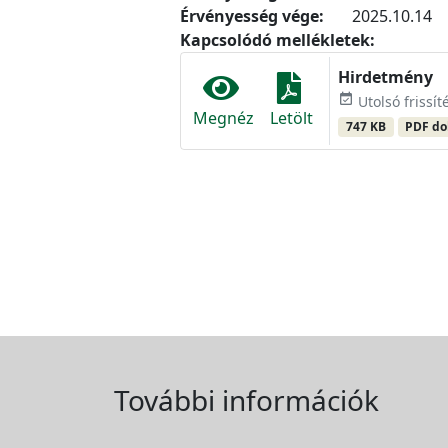
Érvényesség vége:
2025.10.14
Kapcsolódó mellékletek:
Hirdetmény
event_available
Utolsó frissít
Megnéz
Letölt
747 KB
PDF d
További információk