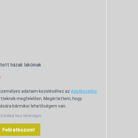
ntett házak lakóinak
 személyes adataim kezeléséhez az
Adatkezelési
tteknek megfelelően. Megértettem, hogy
ására bármikor lehetőségem van.
tó linkkel lesz lehetséges.
Feliratkozom!