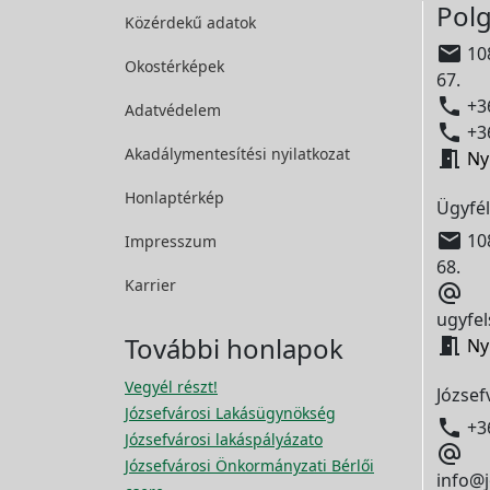
Polg
Közérdekű adatok

108
Okostérképek
67.

+36
Adatvédelem

+36
Akadálymentesítési
nyilatkozat

Ny
Honlaptérkép
Ügyfél

108
Impresszum
68.
Karrier

ugyfel
További honlapok

Ny
Vegyél részt!
József
Józsefvárosi Lakásügynökség

+3
Józsefvárosi lakáspályázato

Józsefvárosi Önkormányzati Bérlői
info@j