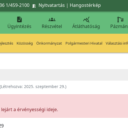
36 1/459-2100
Nyitvatartás
|
Hangostérkép




Ügyintézés
Részvétel
Átláthatóság
Pázmán
jlesztés
Közösség
Önkormányzat
Polgármesteri Hivatal
Választási in
E
(Létrehozva:
2025. szeptember 29.
)
ejárt a érvényességi ideje.
29