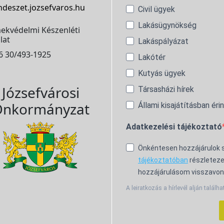
ndeszet.jozsefvaros.hu
Civil ügyek
Lakásügynökség
ekvédelmi Készenléti
lat
Lakáspályázat
6 30/493-1925
Lakótér
Kutyás ügyek
Józsefvárosi
Társasházi hírek
nkormányzat
Állami kisajátításban éri
Adatkezelési tájékoztató
Önkéntesen hozzájárulok
tájékoztatóban
részleteze
hozzájárulásom visszavon
A leiratkozás a hírlevél alján találha