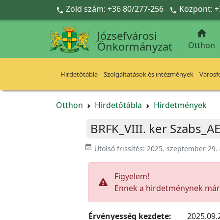
Ugrás a fő tartalomra
Zöld szám: +36 80/277-256
Központ: +



Józsefvárosi
Önkormányzat
Otthon
Hirdetőtábla
Szolgáltatások és intézmények
Városfe
Otthon
Hirdetőtábla
Hirdetmények
BRFK_VIII. ker Szabs_A
event_available
Utolsó frissítés:
2025. szeptember 29.
Figyelem!
Ennek a hirdetménynek már l
Érvényesség kezdete:
2025.09.