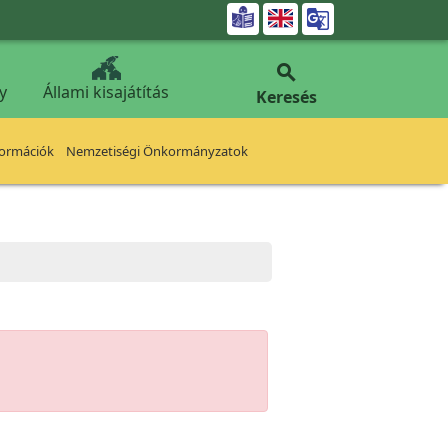


y
Állami kisajátítás
Keresés
formációk
Nemzetiségi Önkormányzatok