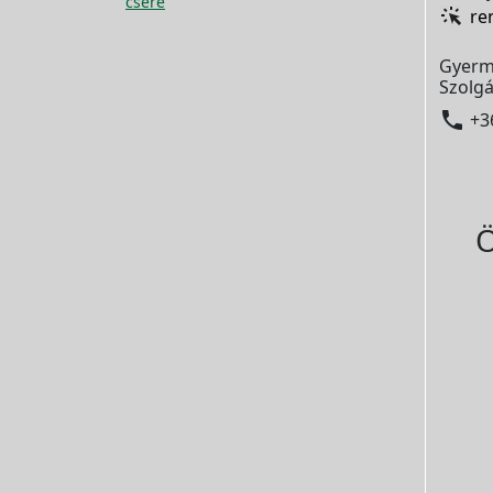
csere
re
Gyerm
Szolgá

+3
Ö