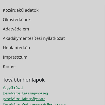
Közérdekű adatok
Okostérképek
Adatvédelem
Akadálymentesítési
nyilatkozat
Honlaptérkép
Impresszum
Karrier
További honlapok
Vegyél részt!
Józsefvárosi Lakásügynökség
Józsefvárosi lakáspályázato
Józsefvárosi Önkormányzati Bérlői csere