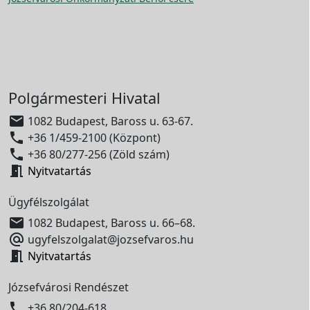
Polgármesteri Hivatal

1082 Budapest, Baross u. 63-67.

+36 1/459-2100 (Központ)

+36 80/277-256 (Zöld szám)

Nyitvatartás
Ügyfélszolgálat

1082 Budapest, Baross u. 66–68.

ugyfelszolgalat@jozsefvaros.hu

Nyitvatartás
Józsefvárosi Rendészet

+36 80/204-618