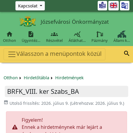
Ugrás a fő tartalomra

Kapcsolat
Józsefvárosi Önkormányzat




Otthon
Ügyintéz…
Részvétel
Átláthat…
Pázmány
Állami k…
Válasszon a menüpontok közül

Otthon
Hirdetőtábla
Hirdetmények
BRFK_VIII. ker Szabs_BA
event_available
Utolsó frissítés:
2026. július 9.
(Létrehozva:
2026. július 9.
)
Figyelem!
Ennek a hirdetménynek már lejárt a