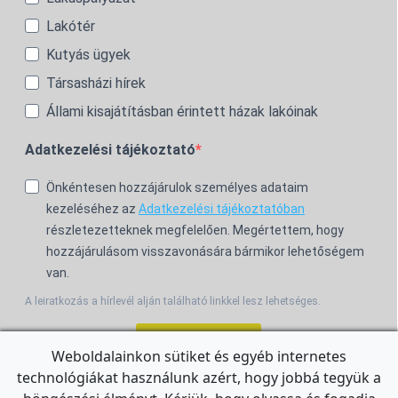
Lakótér
Kutyás ügyek
Társasházi hírek
Állami kisajátításban érintett házak lakóinak
Adatkezelési tájékoztató
Önkéntesen hozzájárulok személyes adataim
kezeléséhez az
Adatkezelési tájékoztatóban
részletezetteknek megfelelően. Megértettem, hogy
hozzájárulásom visszavonására bármikor lehetőségem
van.
A leiratkozás a hírlevél alján található linkkel lesz lehetséges.
Feliratkozom!
Weboldalainkon sütiket és egyéb internetes
technológiákat használunk azért, hogy jobbá tegyük a
For the English Newsletter, click
HERE.