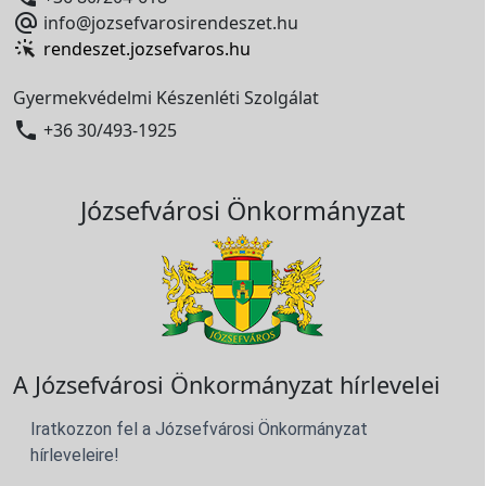

info@jozsefvarosirendeszet.hu
rendeszet.jozsefvaros.hu
Gyermekvédelmi Készenléti Szolgálat

+36 30/493-1925
Józsefvárosi Önkormányzat
A Józsefvárosi Önkormányzat hírlevelei
Iratkozzon fel a Józsefvárosi Önkormányzat
hírleveleire!