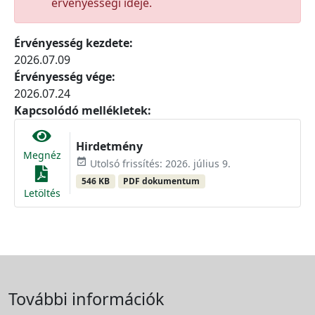
érvényességi ideje.
Érvényesség kezdete:
2026.07.09
Érvényesség vége:
2026.07.24
Kapcsolódó mellékletek:
Hirdetmény
Megnéz
event_available
Utolsó frissítés: 2026. július 9.
546 KB
PDF dokumentum
Letöltés
További információk