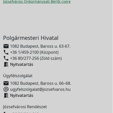
Józsefvárosi Önkormányzati Bérlői csere
Polgármesteri Hivatal

1082 Budapest, Baross u. 63-67.

+36 1/459-2100 (Központ)

+36 80/277-256 (Zöld szám)

Nyitvatartás
Ügyfélszolgálat

1082 Budapest, Baross u. 66–68.

ugyfelszolgalat@jozsefvaros.hu

Nyitvatartás
Józsefvárosi Rendészet