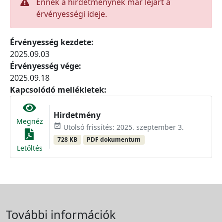
Ennek a hirdetménynek már lejárt a
érvényességi ideje.
Érvényesség kezdete:
2025.09.03
Érvényesség vége:
2025.09.18
Kapcsolódó mellékletek:
Hirdetmény
Megnéz
event_available
Utolsó frissítés: 2025. szeptember 3.
728 KB
PDF dokumentum
Letöltés
További információk