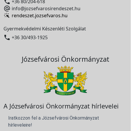

+36 80/204-618

info@jozsefvarosirendeszet.hu
rendeszet.jozsefvaros.hu
Gyermekvédelmi Készenléti Szolgálat

+36 30/493-1925
Józsefvárosi Önkormányzat
A Józsefvárosi Önkormányzat hírlevelei
Iratkozzon fel a Józsefvárosi Önkormányzat
hírleveleire!