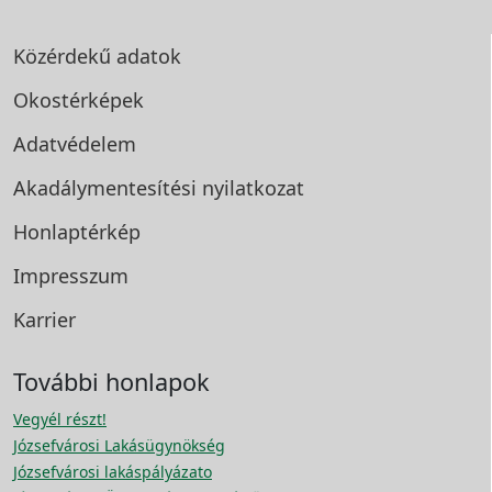
Közérdekű adatok
Okostérképek
Adatvédelem
Akadálymentesítési
nyilatkozat
Honlaptérkép
Impresszum
Karrier
További honlapok
Vegyél részt!
Józsefvárosi Lakásügynökség
Józsefvárosi lakáspályázato