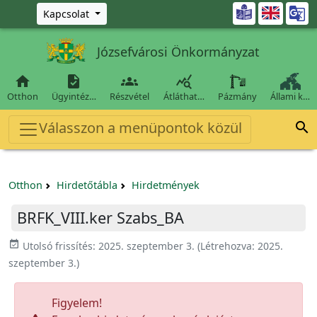
Ugrás a fő tartalomra

Kapcsolat
Józsefvárosi Önkormányzat




Otthon
Ügyintéz…
Részvétel
Átláthat…
Pázmány
Állami k…
Válasszon a menüpontok közül

Otthon
Hirdetőtábla
Hirdetmények
BRFK_VIII.ker Szabs_BA
event_available
Utolsó frissítés:
2025. szeptember 3.
(Létrehozva:
2025.
szeptember 3.
)
Figyelem!