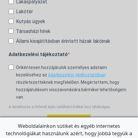
Lakáspályázat
Lakótér
Kutyás ügyek
Társasházi hírek
Állami kisajátításban érintett házak lakóinak
Adatkezelési tájékoztató
Önkéntesen hozzájárulok személyes adataim
kezeléséhez az
Adatkezelési tájékoztatóban
részletezetteknek megfelelően. Megértettem, hogy
hozzájárulásom visszavonására bármikor lehetőségem
van.
A leiratkozás a hírlevél alján található linkkel lesz lehetséges.
Feliratkozom!
Weboldalainkon sütiket és egyéb internetes
technológiákat használunk azért, hogy jobbá tegyük a
For the English Newsletter, click
HERE.