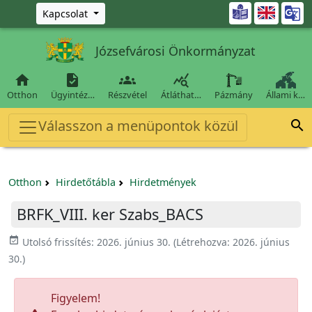
Ugrás a fő tartalomra

Kapcsolat
Józsefvárosi Önkormányzat




Otthon
Ügyintéz…
Részvétel
Átláthat…
Pázmány
Állami k…
Válasszon a menüpontok közül

Otthon
Hirdetőtábla
Hirdetmények
BRFK_VIII. ker Szabs_BACS
event_available
Utolsó frissítés:
2026. június 30.
(Létrehozva:
2026. június
30.
)
Figyelem!