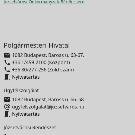
Józsefvárosi Önkormányzati Bérlői csere
Polgármesteri Hivatal

1082 Budapest, Baross u. 63-67.

+36 1/459-2100 (Központ)

+36 80/277-256 (Zöld szám)

Nyitvatartás
Ügyfélszolgálat

1082 Budapest, Baross u. 66–68.

ugyfelszolgalat@jozsefvaros.hu

Nyitvatartás
Józsefvárosi Rendészet