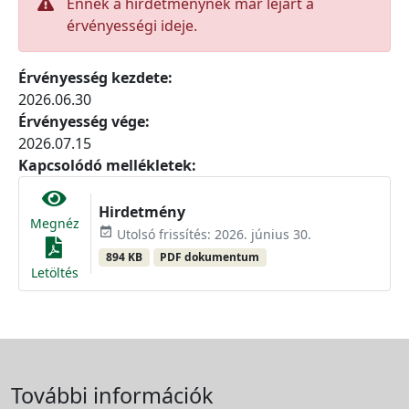
Ennek a hirdetménynek már lejárt a
érvényességi ideje.
Érvényesség kezdete:
2026.06.30
Érvényesség vége:
2026.07.15
Kapcsolódó mellékletek:
Hirdetmény
Megnéz
event_available
Utolsó frissítés: 2026. június 30.
894 KB
PDF dokumentum
Letöltés
További információk