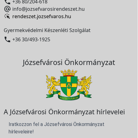

+36 80/204-618

info@jozsefvarosirendeszet.hu
rendeszet.jozsefvaros.hu
Gyermekvédelmi Készenléti Szolgálat

+36 30/493-1925
Józsefvárosi Önkormányzat
A Józsefvárosi Önkormányzat hírlevelei
Iratkozzon fel a Józsefvárosi Önkormányzat
hírleveleire!