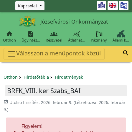
Ugrás a fő tartalomra

Kapcsolat
Józsefvárosi Önkormányzat




Otthon
Ügyintéz…
Részvétel
Átláthat…
Pázmány
Állami k…
Válasszon a menüpontok közül

Otthon
Hirdetőtábla
Hirdetmények
BRFK_VIII. ker Szabs_BAI
event_available
Utolsó frissítés:
2026. február 9.
(Létrehozva:
2026. február
9.
)
Figyelem!