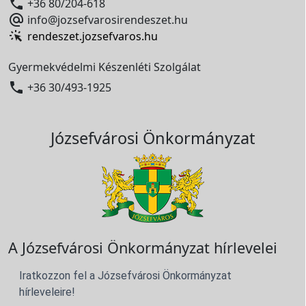

+36 80/204-618

info@jozsefvarosirendeszet.hu
rendeszet.jozsefvaros.hu
Gyermekvédelmi Készenléti Szolgálat

+36 30/493-1925
Józsefvárosi Önkormányzat
A Józsefvárosi Önkormányzat hírlevelei
Iratkozzon fel a Józsefvárosi Önkormányzat
hírleveleire!