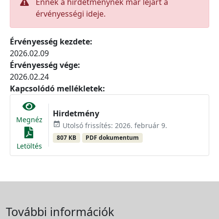
Ennek a hirdetménynek már lejárt a
érvényességi ideje.
Érvényesség kezdete:
2026.02.09
Érvényesség vége:
2026.02.24
Kapcsolódó mellékletek:
Hirdetmény
Megnéz
event_available
Utolsó frissítés: 2026. február 9.
807 KB
PDF dokumentum
Letöltés
További információk