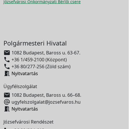
Józsefvárosi Önkormányzati Bérlői csere
Polgármesteri Hivatal

1082 Budapest, Baross u. 63-67.

+36 1/459-2100 (Központ)

+36 80/277-256 (Zöld szám)

Nyitvatartás
Ügyfélszolgálat

1082 Budapest, Baross u. 66–68.

ugyfelszolgalat@jozsefvaros.hu

Nyitvatartás
Józsefvárosi Rendészet