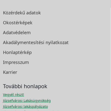
Közérdekű adatok
Okostérképek
Adatvédelem
Akadálymentesítési
nyilatkozat
Honlaptérkép
Impresszum
Karrier
További honlapok
Vegyél részt!
Józsefvárosi Lakásügynökség
Józsefvárosi lakáspályázato