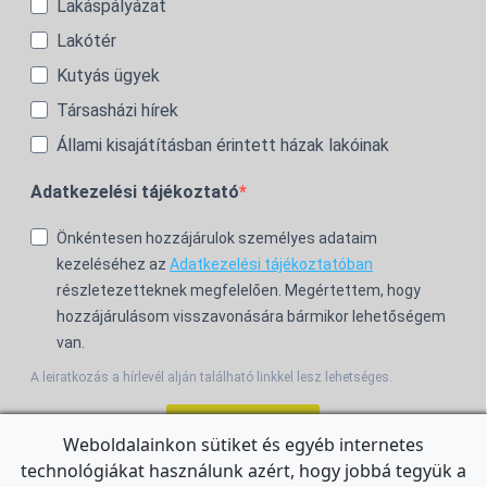
Lakáspályázat
Lakótér
Kutyás ügyek
Társasházi hírek
Állami kisajátításban érintett házak lakóinak
Adatkezelési tájékoztató
Önkéntesen hozzájárulok személyes adataim
kezeléséhez az
Adatkezelési tájékoztatóban
részletezetteknek megfelelően. Megértettem, hogy
hozzájárulásom visszavonására bármikor lehetőségem
van.
A leiratkozás a hírlevél alján található linkkel lesz lehetséges.
Feliratkozom!
Weboldalainkon sütiket és egyéb internetes
technológiákat használunk azért, hogy jobbá tegyük a
For the English Newsletter, click
HERE.