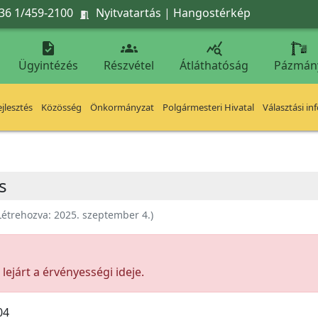
36 1/459-2100
Nyitvatartás
|
Hangostérkép




Ügyintézés
Részvétel
Átláthatóság
Pázmán
jlesztés
Közösség
Önkormányzat
Polgármesteri Hivatal
Választási in
s
Létrehozva:
2025. szeptember 4.
)
ejárt a érvényességi ideje.
04