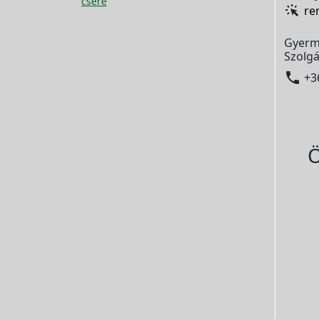
csere
re
Gyerm
Szolgá

+3
Ö