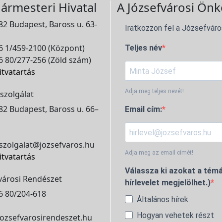
ármesteri Hivatal
A Józsefvárosi Önk
2 Budapest, Baross u. 63-
Iratkozzon fel a Józsefváro
 1/459-2100 (Központ)
Teljes név
 80/277-256 (Zöld szám)
itvatartás
Adja meg teljes nevét!
szolgálat
2 Budapest, Baross u. 66–
Email cím:
szolgalat@jozsefvaros.hu
Adja meg az email címét!
itvatartás
Válassza ki azokat a témá
városi Rendészet
hírlevelet megjelölhet.)
6 80/204-618
Általános hírek
Hogyan vehetek részt
ozsefvarosirendeszet.hu