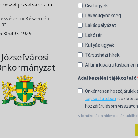
ndeszet.jozsefvaros.hu
Civil ügyek
Lakásügynökség
ekvédelmi Készenléti
lat
Lakáspályázat
6 30/493-1925
Lakótér
Kutyás ügyek
Józsefvárosi
Társasházi hírek
nkormányzat
Állami kisajátításban éri
Adatkezelési tájékoztató
Önkéntesen hozzájárulok
tájékoztatóban
részleteze
hozzájárulásom visszavon
A leiratkozás a hírlevél alján találha