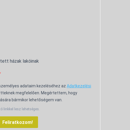
ntett házak lakóinak
 személyes adataim kezeléséhez az
Adatkezelési
tteknek megfelelően. Megértettem, hogy
ására bármikor lehetőségem van.
tó linkkel lesz lehetséges.
Feliratkozom!