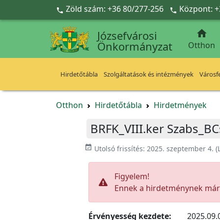
Ugrás a fő tartalomra
Zöld szám: +36 80/277-256
Központ: +



Józsefvárosi
Önkormányzat
Otthon
Hirdetőtábla
Szolgáltatások és intézmények
Városfe
Otthon
Hirdetőtábla
Hirdetmények
BRFK_VIII.ker Szabs_BC
event_available
Utolsó frissítés:
2025. szeptember 4.
(
Figyelem!
Ennek a hirdetménynek már l
Érvényesség kezdete:
2025.09.