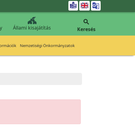


y
Állami kisajátítás
Keresés
formációk
Nemzetiségi Önkormányzatok