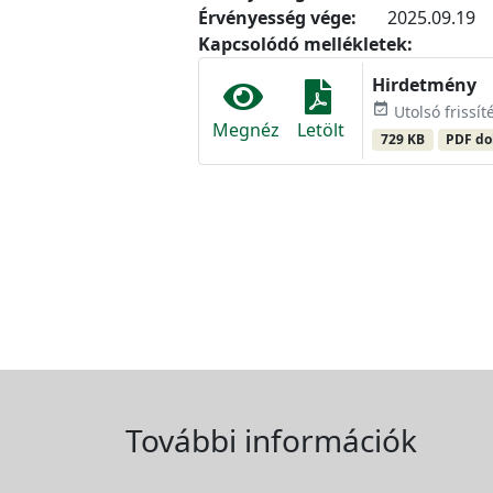
Érvényesség vége:
2025.09.19
Kapcsolódó mellékletek:
Hirdetmény
event_available
Utolsó frissít
Megnéz
Letölt
729 KB
PDF d
További információk