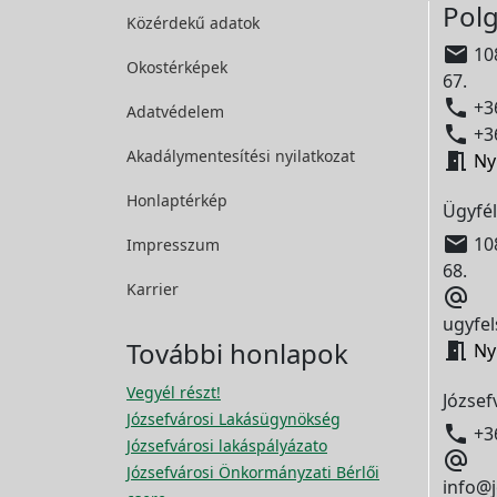
Polg
Közérdekű adatok

108
Okostérképek
67.

+36
Adatvédelem

+36
Akadálymentesítési
nyilatkozat

Ny
Honlaptérkép
Ügyfél

108
Impresszum
68.
Karrier

ugyfel
További honlapok

Ny
Vegyél részt!
József
Józsefvárosi Lakásügynökség

+3
Józsefvárosi lakáspályázato

Józsefvárosi Önkormányzati Bérlői
info@j