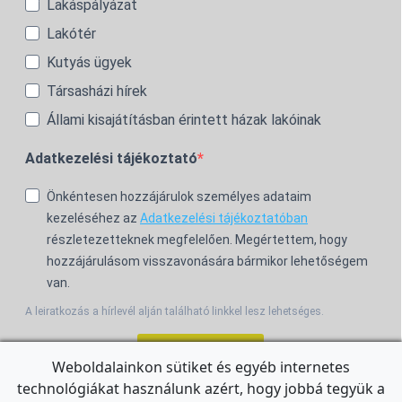
Lakáspályázat
Lakótér
Kutyás ügyek
Társasházi hírek
Állami kisajátításban érintett házak lakóinak
Adatkezelési tájékoztató
Önkéntesen hozzájárulok személyes adataim
kezeléséhez az
Adatkezelési tájékoztatóban
részletezetteknek megfelelően. Megértettem, hogy
hozzájárulásom visszavonására bármikor lehetőségem
van.
A leiratkozás a hírlevél alján található linkkel lesz lehetséges.
Feliratkozom!
Weboldalainkon sütiket és egyéb internetes
technológiákat használunk azért, hogy jobbá tegyük a
For the English Newsletter, click
HERE.