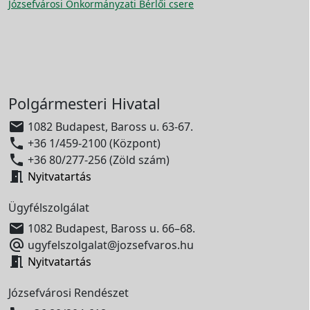
Józsefvárosi Önkormányzati Bérlői csere
Polgármesteri Hivatal

1082 Budapest, Baross u. 63-67.

+36 1/459-2100 (Központ)

+36 80/277-256 (Zöld szám)

Nyitvatartás
Ügyfélszolgálat

1082 Budapest, Baross u. 66–68.

ugyfelszolgalat@jozsefvaros.hu

Nyitvatartás
Józsefvárosi Rendészet