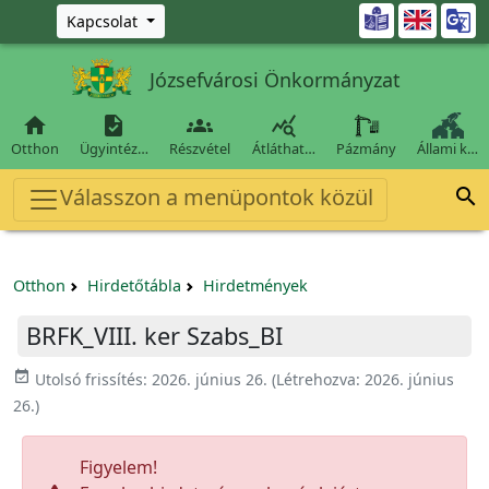
Ugrás a fő tartalomra

Kapcsolat
Józsefvárosi Önkormányzat




Otthon
Ügyintéz…
Részvétel
Átláthat…
Pázmány
Állami k…
Válasszon a menüpontok közül

Otthon
Hirdetőtábla
Hirdetmények
BRFK_VIII. ker Szabs_BI
event_available
Utolsó frissítés:
2026. június 26.
(Létrehozva:
2026. június
26.
)
Figyelem!