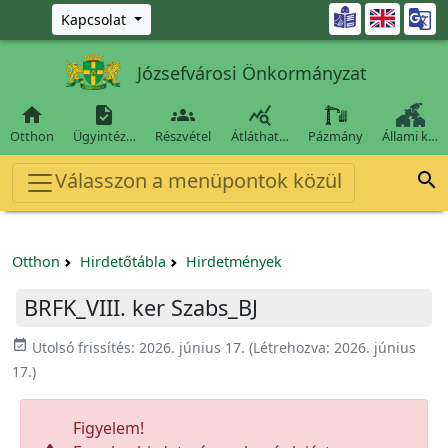
Ugrás a fő tartalomra

Kapcsolat
Józsefvárosi Önkormányzat




Otthon
Ügyintéz…
Részvétel
Átláthat…
Pázmány
Állami k…
Válasszon a menüpontok közül

Otthon
Hirdetőtábla
Hirdetmények
BRFK_VIII. ker Szabs_BJ
event_available
Utolsó frissítés:
2026. június 17.
(Létrehozva:
2026. június
17.
)
Figyelem!