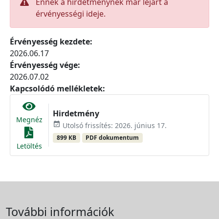
Ennek a hirdetménynek már lejárt a
érvényességi ideje.
Érvényesség kezdete:
2026.06.17
Érvényesség vége:
2026.07.02
Kapcsolódó mellékletek:
Hirdetmény
Megnéz
event_available
Utolsó frissítés: 2026. június 17.
899 KB
PDF dokumentum
Letöltés
További információk