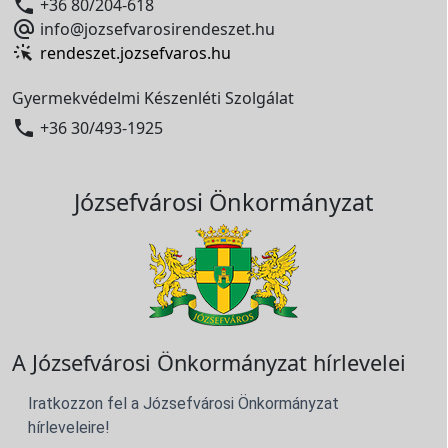

+36 80/204-618

info@jozsefvarosirendeszet.hu
rendeszet.jozsefvaros.hu
Gyermekvédelmi Készenléti Szolgálat

+36 30/493-1925
Józsefvárosi Önkormányzat
A Józsefvárosi Önkormányzat hírlevelei
Iratkozzon fel a Józsefvárosi Önkormányzat
hírleveleire!