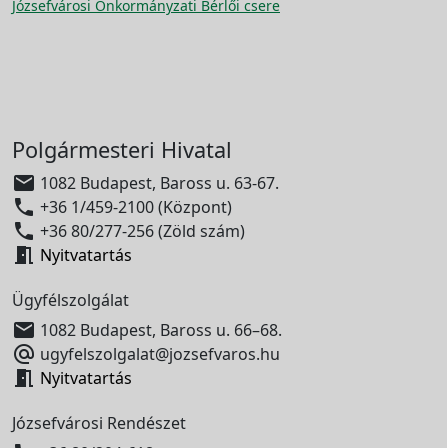
Józsefvárosi Önkormányzati Bérlői csere
Polgármesteri Hivatal

1082 Budapest, Baross u. 63-67.

+36 1/459-2100 (Központ)

+36 80/277-256 (Zöld szám)

Nyitvatartás
Ügyfélszolgálat

1082 Budapest, Baross u. 66–68.

ugyfelszolgalat@jozsefvaros.hu

Nyitvatartás
Józsefvárosi Rendészet