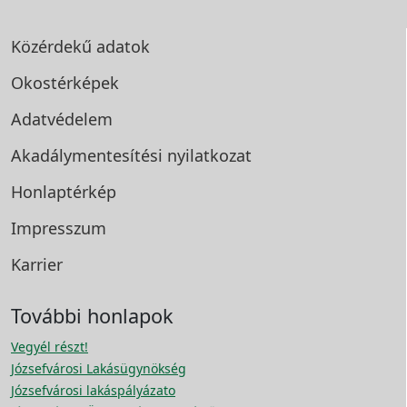
Közérdekű adatok
Okostérképek
Adatvédelem
Akadálymentesítési
nyilatkozat
Honlaptérkép
Impresszum
Karrier
További honlapok
Vegyél részt!
Józsefvárosi Lakásügynökség
Józsefvárosi lakáspályázato