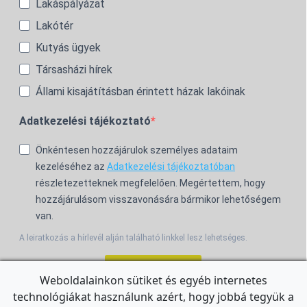
Lakáspályázat
Lakótér
Kutyás ügyek
Társasházi hírek
Állami kisajátításban érintett házak lakóinak
Adatkezelési tájékoztató
Önkéntesen hozzájárulok személyes adataim
kezeléséhez az
Adatkezelési tájékoztatóban
részletezetteknek megfelelően. Megértettem, hogy
hozzájárulásom visszavonására bármikor lehetőségem
van.
A leiratkozás a hírlevél alján található linkkel lesz lehetséges.
Feliratkozom!
Weboldalainkon sütiket és egyéb internetes
technológiákat használunk azért, hogy jobbá tegyük a
For the English Newsletter, click
HERE.