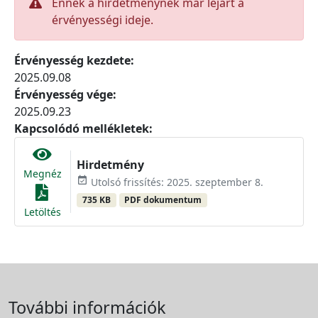
Ennek a hirdetménynek már lejárt a
érvényességi ideje.
Érvényesség kezdete:
2025.09.08
Érvényesség vége:
2025.09.23
Kapcsolódó mellékletek:
Hirdetmény
Megnéz
event_available
Utolsó frissítés: 2025. szeptember 8.
735 KB
PDF dokumentum
Letöltés
További információk