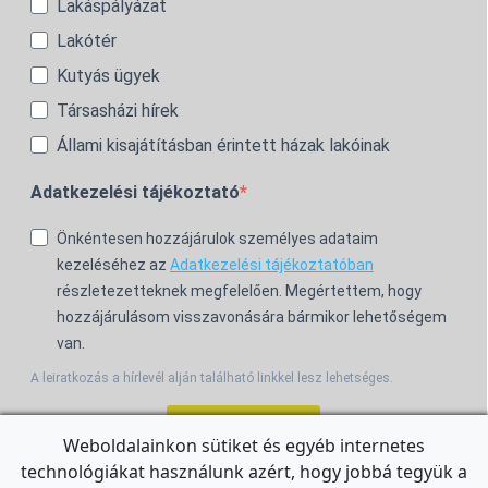
Lakáspályázat
Lakótér
Kutyás ügyek
Társasházi hírek
Állami kisajátításban érintett házak lakóinak
Adatkezelési tájékoztató
Önkéntesen hozzájárulok személyes adataim
kezeléséhez az
Adatkezelési tájékoztatóban
részletezetteknek megfelelően. Megértettem, hogy
hozzájárulásom visszavonására bármikor lehetőségem
van.
A leiratkozás a hírlevél alján található linkkel lesz lehetséges.
Feliratkozom!
Weboldalainkon sütiket és egyéb internetes
technológiákat használunk azért, hogy jobbá tegyük a
For the English Newsletter, click
HERE.