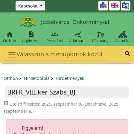
Ugrás a fő tartalomra

Kapcsolat
Józsefvárosi Önkormányzat




Otthon
Ügyintéz…
Részvétel
Átláthat…
Pázmány
Állami k…
Válasszon a menüpontok közül

Otthon
Hirdetőtábla
Hirdetmények
BRFK_VIII.ker Szabs_BJ
event_available
Utolsó frissítés:
2025. szeptember 8.
(Létrehozva:
2025.
szeptember 8.
)
Figyelem!