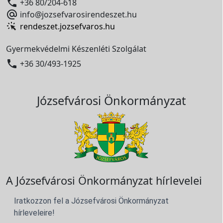

+36 80/204-618

info@jozsefvarosirendeszet.hu
rendeszet.jozsefvaros.hu
Gyermekvédelmi Készenléti Szolgálat

+36 30/493-1925
Józsefvárosi Önkormányzat
A Józsefvárosi Önkormányzat hírlevelei
Iratkozzon fel a Józsefvárosi Önkormányzat
hírleveleire!