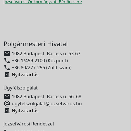
Józsefvárosi Önkormányzati Bérlői csere
Polgármesteri Hivatal

1082 Budapest, Baross u. 63-67.

+36 1/459-2100 (Központ)

+36 80/277-256 (Zöld szám)

Nyitvatartás
Ügyfélszolgálat

1082 Budapest, Baross u. 66–68.

ugyfelszolgalat@jozsefvaros.hu

Nyitvatartás
Józsefvárosi Rendészet