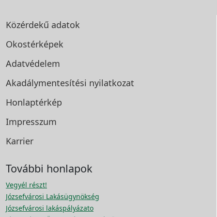
Közérdekű adatok
Okostérképek
Adatvédelem
Akadálymentesítési
nyilatkozat
Honlaptérkép
Impresszum
Karrier
További honlapok
Vegyél részt!
Józsefvárosi Lakásügynökség
Józsefvárosi lakáspályázato