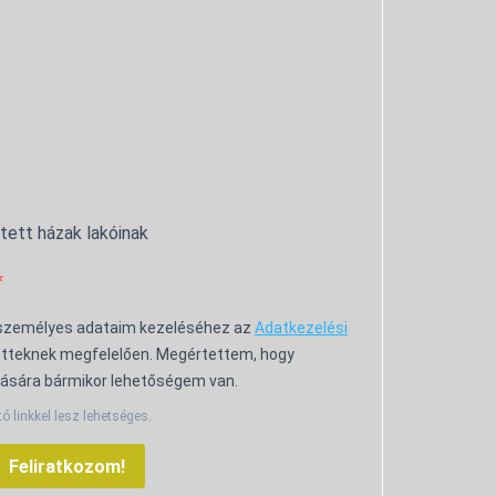
ntett házak lakóinak
 személyes adataim kezeléséhez az
Adatkezelési
tteknek megfelelően. Megértettem, hogy
ására bármikor lehetőségem van.
tó linkkel lesz lehetséges.
Feliratkozom!