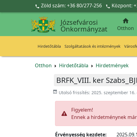
Ugrás a fő tartalomra
Zöld szám: +36 80/277-256
Központ: +



Józsefvárosi
Önkormányzat
Otthon
Hirdetőtábla
Szolgáltatások és intézmények
Városfe
Otthon
Hirdetőtábla
Hirdetmények
BRFK_VIII. ker Szabs_B
event_available
Utolsó frissítés:
2025. szeptember 16.
Figyelem!
Ennek a hirdetménynek már l
Érvényesség kezdete:
2025.09.