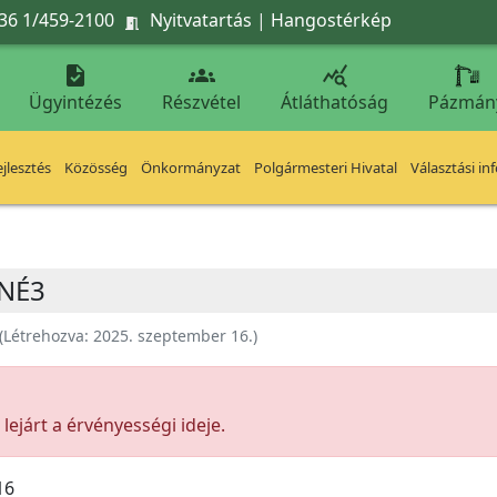
36 1/459-2100
Nyitvatartás
|
Hangostérkép




Ügyintézés
Részvétel
Átláthatóság
Pázmán
jlesztés
Közösség
Önkormányzat
Polgármesteri Hivatal
Választási in
JNÉ3
(Létrehozva:
2025. szeptember 16.
)
ejárt a érvényességi ideje.
16