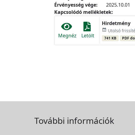
Érvényesség vége:
2025.10.01
Kapcsolódó mellékletek:
Hirdetmény
event_available
Utolsó frissít
Megnéz
Letölt
741 KB
PDF d
További információk