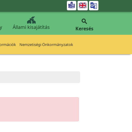


y
Állami kisajátítás
Keresés
formációk
Nemzetiségi Önkormányzatok