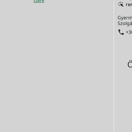
csere
re
Gyerm
Szolgá

+3
Ö