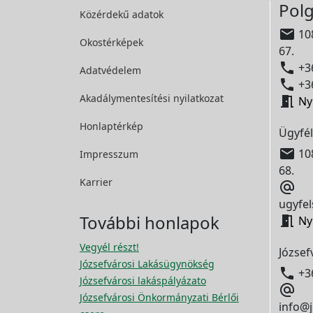
Polg
Közérdekű adatok

108
Okostérképek
67.

+36
Adatvédelem

+36
Akadálymentesítési
nyilatkozat

Ny
Honlaptérkép
Ügyfél

108
Impresszum
68.
Karrier

ugyfel
További honlapok

Ny
Vegyél részt!
József
Józsefvárosi Lakásügynökség

+3
Józsefvárosi lakáspályázato

Józsefvárosi Önkormányzati Bérlői
info@j