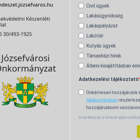
ndeszet.jozsefvaros.hu
Civil ügyek
Lakásügynökség
ekvédelmi Készenléti
lat
Lakáspályázat
6 30/493-1925
Lakótér
Kutyás ügyek
Józsefvárosi
Társasházi hírek
nkormányzat
Állami kisajátításban éri
Adatkezelési tájékoztató
Önkéntesen hozzájárulok
tájékoztatóban
részleteze
hozzájárulásom visszavon
A leiratkozás a hírlevél alján találha