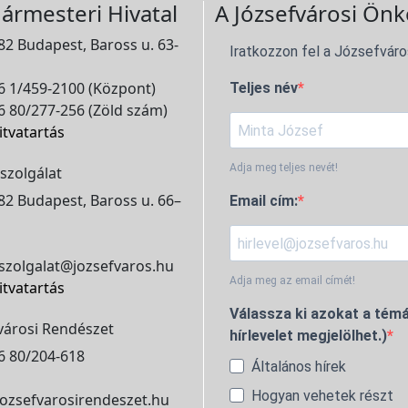
ármesteri Hivatal
A Józsefvárosi Önk
2 Budapest, Baross u. 63-
Iratkozzon fel a Józsefváro
 1/459-2100 (Központ)
Teljes név
 80/277-256 (Zöld szám)
itvatartás
Adja meg teljes nevét!
szolgálat
2 Budapest, Baross u. 66–
Email cím:
szolgalat@jozsefvaros.hu
Adja meg az email címét!
itvatartás
Válassza ki azokat a témá
városi Rendészet
hírlevelet megjelölhet.)
6 80/204-618
Általános hírek
Hogyan vehetek részt
ozsefvarosirendeszet.hu