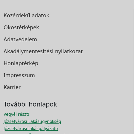
Közérdekű adatok
Okostérképek
Adatvédelem
Akadálymentesítési
nyilatkozat
Honlaptérkép
Impresszum
Karrier
További honlapok
Vegyél részt!
Józsefvárosi Lakásügynökség
Józsefvárosi lakáspályázato