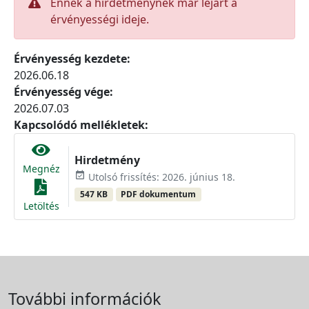
Ennek a hirdetménynek már lejárt a
érvényességi ideje.
Érvényesség kezdete:
2026.06.18
Érvényesség vége:
2026.07.03
Kapcsolódó mellékletek:
Hirdetmény
Megnéz
event_available
Utolsó frissítés: 2026. június 18.
547 KB
PDF dokumentum
Letöltés
További információk