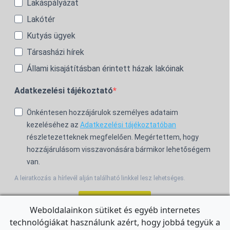
Lakáspályázat
Lakótér
Kutyás ügyek
Társasházi hírek
Állami kisajátításban érintett házak lakóinak
Adatkezelési tájékoztató
Önkéntesen hozzájárulok személyes adataim
kezeléséhez az
Adatkezelési tájékoztatóban
részletezetteknek megfelelően. Megértettem, hogy
hozzájárulásom visszavonására bármikor lehetőségem
van.
A leiratkozás a hírlevél alján található linkkel lesz lehetséges.
Feliratkozom!
Weboldalainkon sütiket és egyéb internetes
technológiákat használunk azért, hogy jobbá tegyük a
For the English Newsletter, click
HERE.