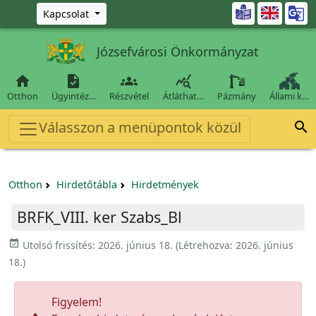
Ugrás a fő tartalomra

Kapcsolat
Józsefvárosi Önkormányzat




Otthon
Ügyintéz…
Részvétel
Átláthat…
Pázmány
Állami k…
Válasszon a menüpontok közül

Otthon
Hirdetőtábla
Hirdetmények
BRFK_VIII. ker Szabs_Bl
event_available
Utolsó frissítés:
2026. június 18.
(Létrehozva:
2026. június
18.
)
Figyelem!