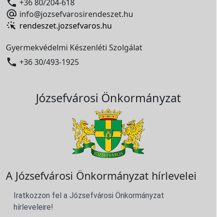

+36 80/204-618

info@jozsefvarosirendeszet.hu
rendeszet.jozsefvaros.hu
Gyermekvédelmi Készenléti Szolgálat

+36 30/493-1925
Józsefvárosi Önkormányzat
A Józsefvárosi Önkormányzat hírlevelei
Iratkozzon fel a Józsefvárosi Önkormányzat
hírleveleire!