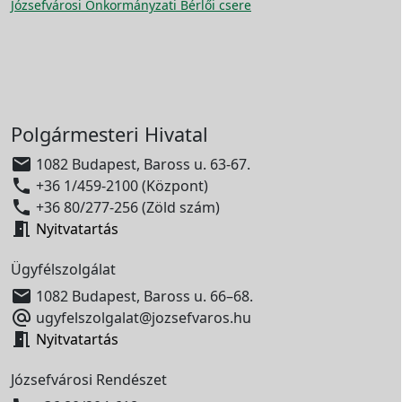
Józsefvárosi Önkormányzati Bérlői csere
Polgármesteri Hivatal

1082 Budapest, Baross u. 63-67.

+36 1/459-2100 (Központ)

+36 80/277-256 (Zöld szám)

Nyitvatartás
Ügyfélszolgálat

1082 Budapest, Baross u. 66–68.

ugyfelszolgalat@jozsefvaros.hu

Nyitvatartás
Józsefvárosi Rendészet