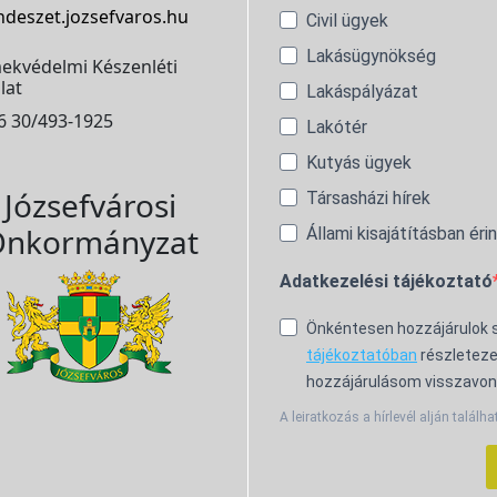
ndeszet.jozsefvaros.hu
Civil ügyek
Lakásügynökség
ekvédelmi Készenléti
lat
Lakáspályázat
6 30/493-1925
Lakótér
Kutyás ügyek
Józsefvárosi
Társasházi hírek
nkormányzat
Állami kisajátításban éri
Adatkezelési tájékoztató
Önkéntesen hozzájárulok
tájékoztatóban
részleteze
hozzájárulásom visszavon
A leiratkozás a hírlevél alján találha