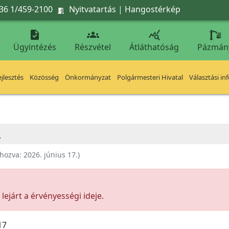
36 1/459-2100
Nyitvatartás
|
Hangostérkép




Ügyintézés
Részvétel
Átláthatóság
Pázmán
jlesztés
Közösség
Önkormányzat
Polgármesteri Hivatal
Választási in
L
ehozva:
2026. június 17.
)
ejárt a érvényességi ideje.
17