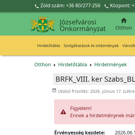
Ugrás a fő tartalomra
Zöld szám: +36 80/277-256
Központ: +



Józsefvárosi
Önkormányzat
Otthon
Hirdetőtábla
Szolgáltatások és intézmények
Városfe
Otthon
Hirdetőtábla
Hirdetmények
BRFK_VIII. ker Szabs_B
event_available
Utolsó frissítés:
2026. június 17.
(Létr
Figyelem!
Ennek a hirdetménynek már l
Érvényesség kezdete:
2026.06.