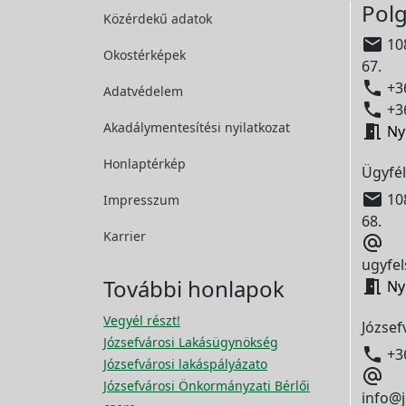
Polg
Közérdekű adatok

108
Okostérképek
67.

+36
Adatvédelem

+36
Akadálymentesítési
nyilatkozat

Ny
Honlaptérkép
Ügyfél

108
Impresszum
68.
Karrier

ugyfel
További honlapok

Ny
Vegyél részt!
József
Józsefvárosi Lakásügynökség

+3
Józsefvárosi lakáspályázato

Józsefvárosi Önkormányzati Bérlői
info@j