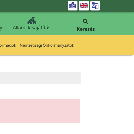


y
Állami kisajátítás
Keresés
formációk
Nemzetiségi Önkormányzatok