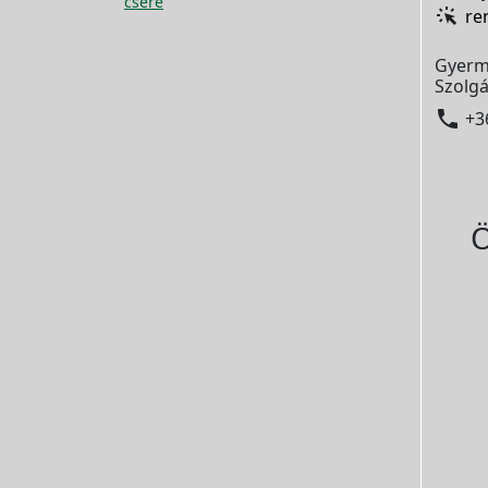
csere
re
Gyerm
Szolgá

+3
Ö