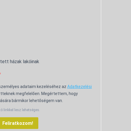
ntett házak lakóinak
 személyes adataim kezeléséhez az
Adatkezelési
tteknek megfelelően. Megértettem, hogy
ására bármikor lehetőségem van.
tó linkkel lesz lehetséges.
Feliratkozom!