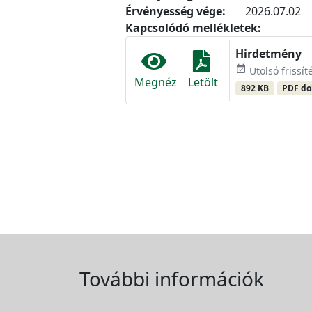
Érvényesség vége:
2026.07.02
Kapcsolódó mellékletek:
Hirdetmény
event_available
Utolsó frissít
Megnéz
Letölt
892 KB
PDF d
További információk