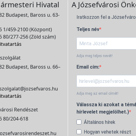
ármesteri Hivatal
A Józsefvárosi Önk
2 Budapest, Baross u. 63-
Iratkozzon fel a Józsefváro
 1/459-2100 (Központ)
Teljes név
 80/277-256 (Zöld szám)
itvatartás
Adja meg teljes nevét!
szolgálat
2 Budapest, Baross u. 66–
Email cím:
szolgalat@jozsefvaros.hu
Adja meg az email címét!
itvatartás
Válassza ki azokat a témá
városi Rendészet
hírlevelet megjelölhet.)
6 80/204-618
Általános hírek
Hogyan vehetek részt
ozsefvarosirendeszet.hu