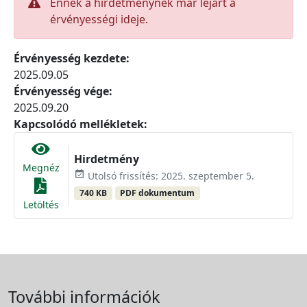
Ennek a hirdetménynek már lejárt a
érvényességi ideje.
Érvényesség kezdete:
2025.09.05
Érvényesség vége:
2025.09.20
Kapcsolódó mellékletek:
Hirdetmény
Megnéz
event_available
Utolsó frissítés: 2025. szeptember 5.
740 KB
PDF dokumentum
Letöltés
További információk