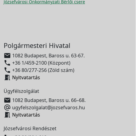
Józsefvárosi Önkormányzati Bérlői csere
Polgármesteri Hivatal

1082 Budapest, Baross u. 63-67.

+36 1/459-2100 (Központ)

+36 80/277-256 (Zöld szám)

Nyitvatartás
Ügyfélszolgálat

1082 Budapest, Baross u. 66–68.

ugyfelszolgalat@jozsefvaros.hu

Nyitvatartás
Józsefvárosi Rendészet