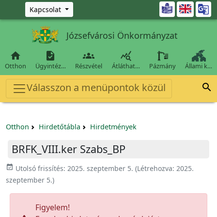
Ugrás a fő tartalomra

Kapcsolat
Józsefvárosi Önkormányzat




Otthon
Ügyintéz…
Részvétel
Átláthat…
Pázmány
Állami k…
Válasszon a menüpontok közül

Otthon
Hirdetőtábla
Hirdetmények
BRFK_VIII.ker Szabs_BP
event_available
Utolsó frissítés:
2025. szeptember 5.
(Létrehozva:
2025.
szeptember 5.
)
Figyelem!