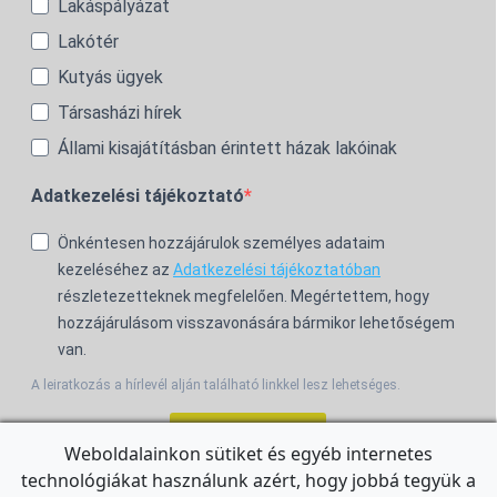
Lakáspályázat
Lakótér
Kutyás ügyek
Társasházi hírek
Állami kisajátításban érintett házak lakóinak
Adatkezelési tájékoztató
Önkéntesen hozzájárulok személyes adataim
kezeléséhez az
Adatkezelési tájékoztatóban
részletezetteknek megfelelően. Megértettem, hogy
hozzájárulásom visszavonására bármikor lehetőségem
van.
A leiratkozás a hírlevél alján található linkkel lesz lehetséges.
Feliratkozom!
Weboldalainkon sütiket és egyéb internetes
technológiákat használunk azért, hogy jobbá tegyük a
For the English Newsletter, click
HERE.