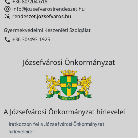

+36 80/204-618

info@jozsefvarosirendeszet.hu
rendeszet.jozsefvaros.hu
Gyermekvédelmi Készenléti Szolgálat

+36 30/493-1925
Józsefvárosi Önkormányzat
A Józsefvárosi Önkormányzat hírlevelei
Iratkozzon fel a Józsefvárosi Önkormányzat
hírleveleire!