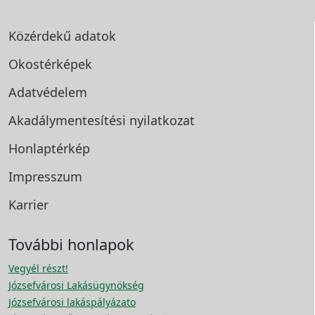
Közérdekű adatok
Okostérképek
Adatvédelem
Akadálymentesítési
nyilatkozat
Honlaptérkép
Impresszum
Karrier
További honlapok
Vegyél részt!
Józsefvárosi Lakásügynökség
Józsefvárosi lakáspályázato