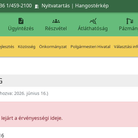
36 1/459-2100
Nyitvatartás
|
Hangostérkép




Ügyintézés
Részvétel
Átláthatóság
Pázmán
jlesztés
Közösség
Önkormányzat
Polgármesteri Hivatal
Választási in
G
ehozva:
2026. június 16.
)
ejárt a érvényességi ideje.
16