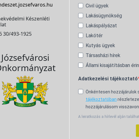
ndeszet.jozsefvaros.hu
Civil ügyek
Lakásügynökség
ekvédelmi Készenléti
lat
Lakáspályázat
6 30/493-1925
Lakótér
Kutyás ügyek
Józsefvárosi
Társasházi hírek
nkormányzat
Állami kisajátításban éri
Adatkezelési tájékoztató
Önkéntesen hozzájárulok
tájékoztatóban
részleteze
hozzájárulásom visszavon
A leiratkozás a hírlevél alján találha