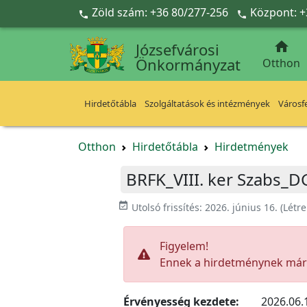
Ugrás a fő tartalomra
Zöld szám: +36 80/277-256
Központ: +



Józsefvárosi
Önkormányzat
Otthon
Hirdetőtábla
Szolgáltatások és intézmények
Városfe
Otthon
Hirdetőtábla
Hirdetmények
BRFK_VIII. ker Szabs_D
event_available
Utolsó frissítés:
2026. június 16.
(Létr
Figyelem!
Ennek a hirdetménynek már l
Érvényesség kezdete:
2026.06.