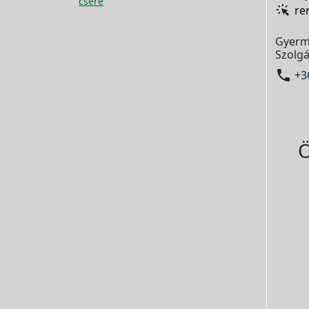
csere
re
Gyerm
Szolgá

+3
Ö