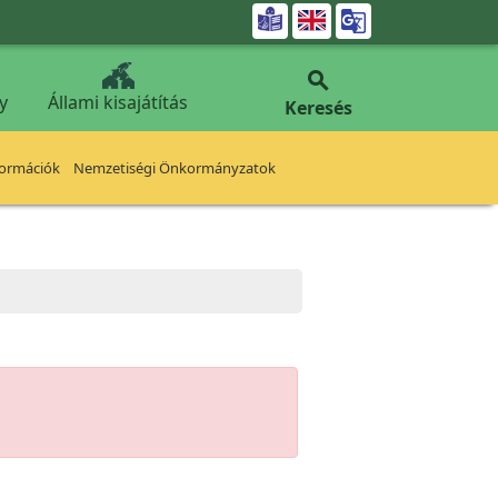


y
Állami kisajátítás
Keresés
formációk
Nemzetiségi Önkormányzatok