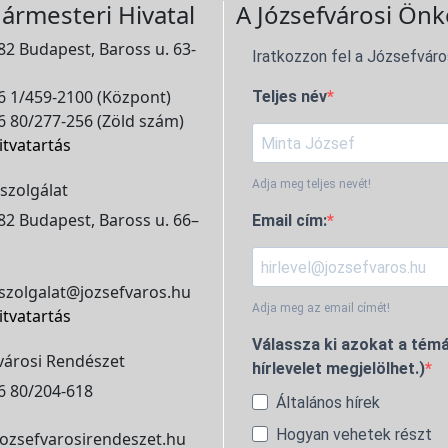
ármesteri Hivatal
A Józsefvárosi Önk
2 Budapest, Baross u. 63-
Iratkozzon fel a Józsefváro
 1/459-2100 (Központ)
Teljes név
 80/277-256 (Zöld szám)
itvatartás
Adja meg teljes nevét!
szolgálat
2 Budapest, Baross u. 66–
Email cím:
szolgalat@jozsefvaros.hu
Adja meg az email címét!
itvatartás
Válassza ki azokat a témá
városi Rendészet
hírlevelet megjelölhet.)
6 80/204-618
Általános hírek
Hogyan vehetek részt
ozsefvarosirendeszet.hu