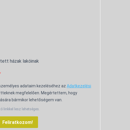
ntett házak lakóinak
 személyes adataim kezeléséhez az
Adatkezelési
tteknek megfelelően. Megértettem, hogy
ására bármikor lehetőségem van.
tó linkkel lesz lehetséges.
Feliratkozom!