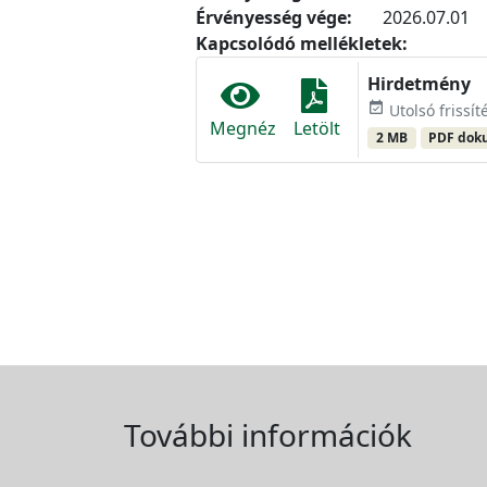
Érvényesség vége:
2026.07.01
Kapcsolódó mellékletek:
Hirdetmény
event_available
Utolsó frissít
Megnéz
Letölt
2 MB
PDF do
További információk