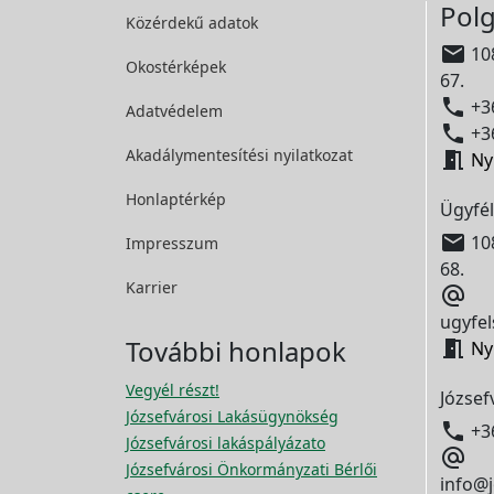
Polg
Közérdekű adatok

108
Okostérképek
67.

+36
Adatvédelem

+36
Akadálymentesítési
nyilatkozat

Ny
Honlaptérkép
Ügyfél

108
Impresszum
68.
Karrier

ugyfel
További honlapok

Ny
Vegyél részt!
József
Józsefvárosi Lakásügynökség

+3
Józsefvárosi lakáspályázato

Józsefvárosi Önkormányzati Bérlői
info@j