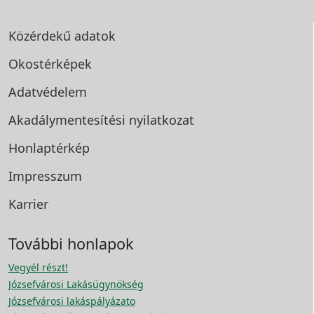
Közérdekű adatok
Okostérképek
Adatvédelem
Akadálymentesítési
nyilatkozat
Honlaptérkép
Impresszum
Karrier
További honlapok
Vegyél részt!
Józsefvárosi Lakásügynökség
Józsefvárosi lakáspályázato