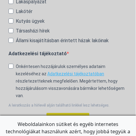
Lakáspályázat
Lakótér
Kutyás ügyek
Társasházi hírek
Állami kisajátításban érintett házak lakóinak
Adatkezelési tájékoztató
Önkéntesen hozzájárulok személyes adataim
kezeléséhez az
Adatkezelési tájékoztatóban
részletezetteknek megfelelően. Megértettem, hogy
hozzájárulásom visszavonására bármikor lehetőségem
van.
A leiratkozás a hírlevél alján található linkkel lesz lehetséges.
Feliratkozom!
Weboldalainkon sütiket és egyéb internetes
technológiákat használunk azért, hogy jobbá tegyük a
For the English Newsletter, click
HERE.