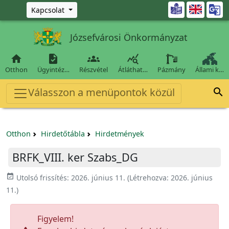
Ugrás a fő tartalomra

Kapcsolat
Józsefvárosi Önkormányzat




Otthon
Ügyintéz…
Részvétel
Átláthat…
Pázmány
Állami k…
Válasszon a menüpontok közül

Otthon
Hirdetőtábla
Hirdetmények
BRFK_VIII. ker Szabs_DG
event_available
Utolsó frissítés:
2026. június 11.
(Létrehozva:
2026. június
11.
)
Figyelem!