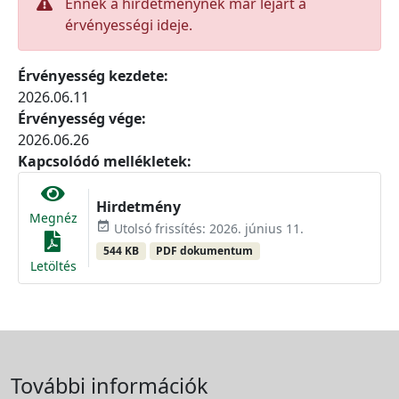
Ennek a hirdetménynek már lejárt a
érvényességi ideje.
Érvényesség kezdete:
2026.06.11
Érvényesség vége:
2026.06.26
Kapcsolódó mellékletek:
Hirdetmény
Megnéz
event_available
Utolsó frissítés: 2026. június 11.
544 KB
PDF dokumentum
Letöltés
További információk