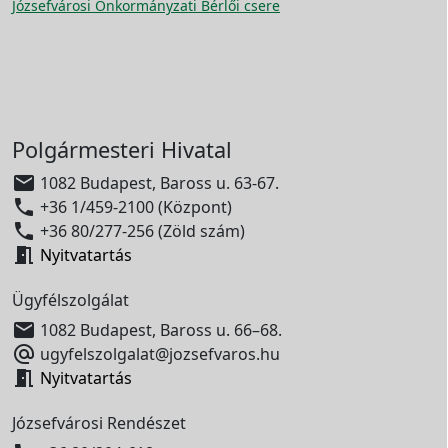
Józsefvárosi Önkormányzati Bérlői csere
Polgármesteri Hivatal

1082 Budapest, Baross u. 63-67.

+36 1/459-2100 (Központ)

+36 80/277-256 (Zöld szám)

Nyitvatartás
Ügyfélszolgálat

1082 Budapest, Baross u. 66–68.

ugyfelszolgalat@jozsefvaros.hu

Nyitvatartás
Józsefvárosi Rendészet