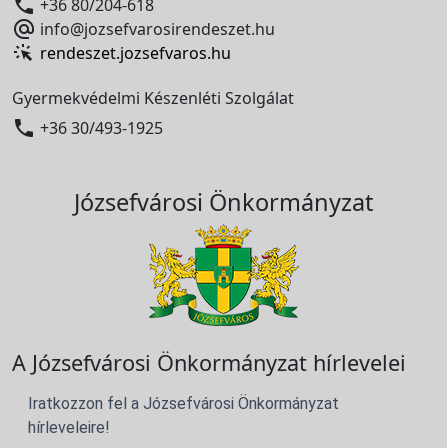

+36 80/204-618

info@jozsefvarosirendeszet.hu
rendeszet.jozsefvaros.hu
Gyermekvédelmi Készenléti Szolgálat

+36 30/493-1925
Józsefvárosi Önkormányzat
A Józsefvárosi Önkormányzat hírlevelei
Iratkozzon fel a Józsefvárosi Önkormányzat
hírleveleire!