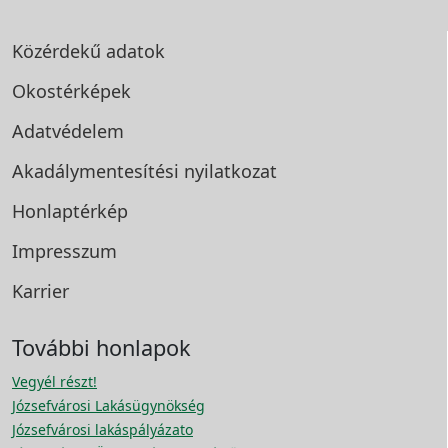
Közérdekű adatok
Okostérképek
Adatvédelem
Akadálymentesítési
nyilatkozat
Honlaptérkép
Impresszum
Karrier
További honlapok
Vegyél részt!
Józsefvárosi Lakásügynökség
Józsefvárosi lakáspályázato