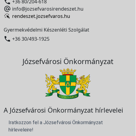

+36 80/204-618

info@jozsefvarosirendeszet.hu
rendeszet.jozsefvaros.hu
Gyermekvédelmi Készenléti Szolgálat

+36 30/493-1925
Józsefvárosi Önkormányzat
A Józsefvárosi Önkormányzat hírlevelei
Iratkozzon fel a Józsefvárosi Önkormányzat
hírleveleire!