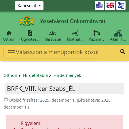
Ugrás a fő tartalomra

Kapcsolat
Józsefvárosi Önkormányzat




Otthon
Ügyintéz…
Részvétel
Átláthat…
Pázmány
Állami k…
Válasszon a menüpontok közül

Otthon
Hirdetőtábla
Hirdetmények
BRFK_VIII. ker Szabs_ÉL
event_available
Utolsó frissítés:
2025. december 1.
(Létrehozva:
2025.
december 1.
)
Figyelem!