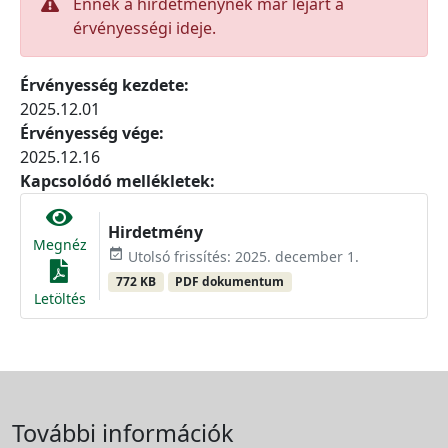
Ennek a hirdetménynek már lejárt a
érvényességi ideje.
Érvényesség kezdete:
2025.12.01
Érvényesség vége:
2025.12.16
Kapcsolódó mellékletek:
Hirdetmény
Megnéz
event_available
Utolsó frissítés: 2025. december 1.
772 KB
PDF dokumentum
Letöltés
További információk