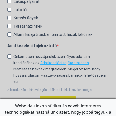
Lakáspályázat
Lakótér
Kutyás ügyek
Társasházi hírek
Állami kisajátításban érintett házak lakóinak
Adatkezelési tájékoztató
Önkéntesen hozzájárulok személyes adataim
kezeléséhez az
Adatkezelési tájékoztatóban
részletezetteknek megfelelően. Megértettem, hogy
hozzájárulásom visszavonására bármikor lehetőségem
van.
A leiratkozás a hírlevél alján található linkkel lesz lehetséges.
Feliratkozom!
Weboldalainkon sütiket és egyéb internetes
technológiákat használunk azért, hogy jobbá tegyük a
For the English Newsletter, click
HERE.