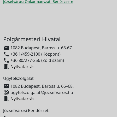
Józsefvárosi Önkormányzati Bérlői csere
Polgármesteri Hivatal

1082 Budapest, Baross u. 63-67.

+36 1/459-2100 (Központ)

+36 80/277-256 (Zöld szám)

Nyitvatartás
Ügyfélszolgálat

1082 Budapest, Baross u. 66–68.

ugyfelszolgalat@jozsefvaros.hu

Nyitvatartás
Józsefvárosi Rendészet