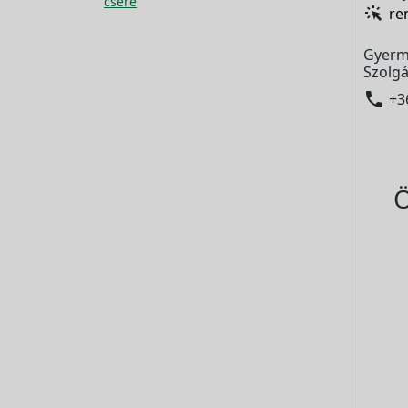
csere
re
Gyerm
Szolgá

+3
Ö