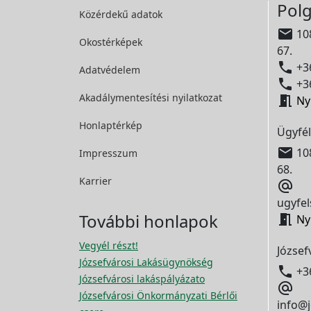
Polg
Közérdekű adatok

108
Okostérképek
67.

+36
Adatvédelem

+36
Akadálymentesítési
nyilatkozat

Ny
Honlaptérkép
Ügyfél

108
Impresszum
68.
Karrier

ugyfel
További honlapok

Ny
Vegyél részt!
József
Józsefvárosi Lakásügynökség

+3
Józsefvárosi lakáspályázato

Józsefvárosi Önkormányzati Bérlői
info@j