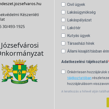
ndeszet.jozsefvaros.hu
Civil ügyek
Lakásügynökség
ekvédelmi Készenléti
lat
Lakáspályázat
6 30/493-1925
Lakótér
Kutyás ügyek
Józsefvárosi
Társasházi hírek
nkormányzat
Állami kisajátításban éri
Adatkezelési tájékoztató
Önkéntesen hozzájárulok
tájékoztatóban
részleteze
hozzájárulásom visszavon
A leiratkozás a hírlevél alján találha