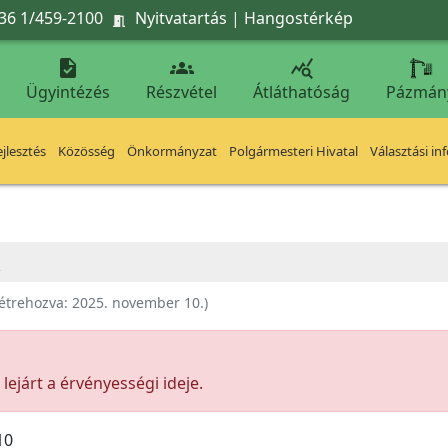
36 1/459-2100
Nyitvatartás
|
Hangostérkép




Ügyintézés
Részvétel
Átláthatóság
Pázmán
jlesztés
Közösség
Önkormányzat
Polgármesteri Hivatal
Választási in
étrehozva:
2025. november 10.
)
ejárt a érvényességi ideje.
10