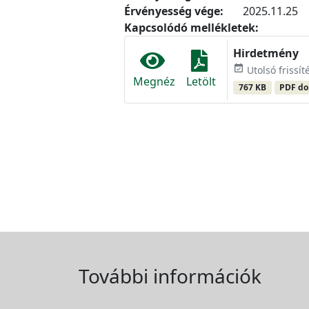
Érvényesség vége:
2025.11.25
Kapcsolódó mellékletek:
Hirdetmény
event_available
Utolsó frissí
Megnéz
Letölt
767 KB
PDF d
További információk