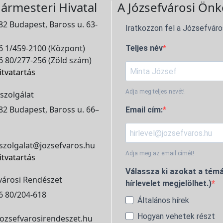
ármesteri Hivatal
A Józsefvárosi Önk
2 Budapest, Baross u. 63-
Iratkozzon fel a Józsefváro
 1/459-2100 (Központ)
Teljes név
 80/277-256 (Zöld szám)
itvatartás
Adja meg teljes nevét!
szolgálat
2 Budapest, Baross u. 66–
Email cím:
szolgalat@jozsefvaros.hu
Adja meg az email címét!
itvatartás
Válassza ki azokat a témá
városi Rendészet
hírlevelet megjelölhet.)
6 80/204-618
Általános hírek
Hogyan vehetek részt
ozsefvarosirendeszet.hu