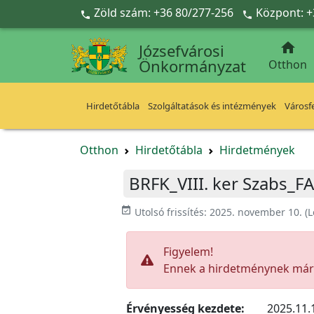
Ugrás a fő tartalomra
Zöld szám: +36 80/277-256
Központ: +



Józsefvárosi
Önkormányzat
Otthon
Hirdetőtábla
Szolgáltatások és intézmények
Városfe
Otthon
Hirdetőtábla
Hirdetmények
BRFK_VIII. ker Szabs_FA
event_available
Utolsó frissítés:
2025. november 10.
(L
Figyelem!
Ennek a hirdetménynek már l
Érvényesség kezdete:
2025.11.