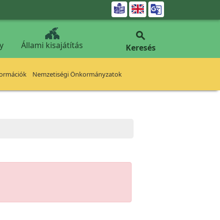


y
Állami kisajátítás
Keresés
formációk
Nemzetiségi Önkormányzatok