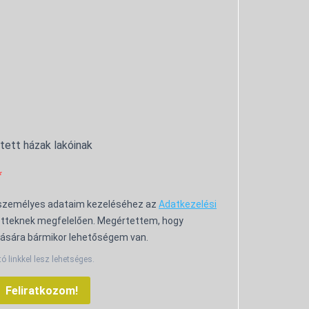
ntett házak lakóinak
 személyes adataim kezeléséhez az
Adatkezelési
tteknek megfelelően. Megértettem, hogy
ására bármikor lehetőségem van.
tó linkkel lesz lehetséges.
Feliratkozom!