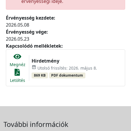
érvényességi ideje.
Érvényesség kezdete:
2026.05.08
Érvényesség vége:
2026.05.23
Kapcsolódó mellékletek:
Hirdetmény
Megnéz
event_available
Utolsó frissítés: 2026. május 8.
869 KB
PDF dokumentum
Letöltés
További információk