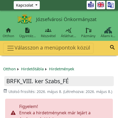
Ugrás a fő tartalomra

Kapcsolat
Józsefvárosi Önkormányzat




Otthon
Ügyintéz…
Részvétel
Átláthat…
Pázmány
Állami k…
Válasszon a menüpontok közül

Otthon
Hirdetőtábla
Hirdetmények
BRFK_VIII. ker Szabs_FÉ
event_available
Utolsó frissítés:
2026. május 8.
(Létrehozva:
2026. május 8.
)
Figyelem!
Ennek a hirdetménynek már lejárt a