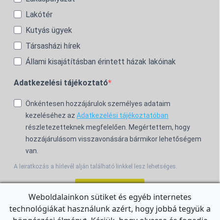
Lakótér
Kutyás ügyek
Társasházi hírek
Állami kisajátításban érintett házak lakóinak
Adatkezelési tájékoztató
Önkéntesen hozzájárulok személyes adataim
kezeléséhez az
Adatkezelési tájékoztatóban
részletezetteknek megfelelően. Megértettem, hogy
hozzájárulásom visszavonására bármikor lehetőségem
van.
A leiratkozás a hírlevél alján található linkkel lesz lehetséges.
Feliratkozom!
Weboldalainkon sütiket és egyéb internetes
technológiákat használunk azért, hogy jobbá tegyük a
For the English Newsletter, click
HERE.