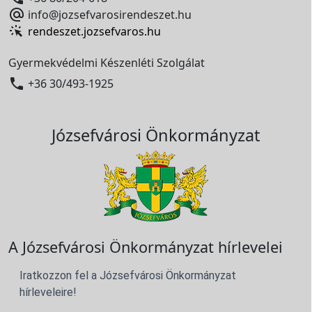

info@jozsefvarosirendeszet.hu
rendeszet.jozsefvaros.hu
Gyermekvédelmi Készenléti Szolgálat

+36 30/493-1925
Józsefvárosi Önkormányzat
A Józsefvárosi Önkormányzat hírlevelei
Iratkozzon fel a Józsefvárosi Önkormányzat
hírleveleire!