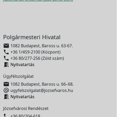
Polgármesteri Hivatal

1082 Budapest, Baross u. 63-67.

+36 1/459-2100 (Központ)

+36 80/277-256 (Zöld szám)

Nyitvatartás
Ügyfélszolgálat

1082 Budapest, Baross u. 66–68.

ugyfelszolgalat@jozsefvaros.hu

Nyitvatartás
Józsefvárosi Rendészet

+36 80/204-618