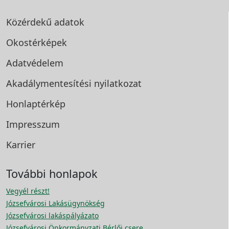
Közérdekű adatok
Okostérképek
Adatvédelem
Akadálymentesítési
nyilatkozat
Honlaptérkép
Impresszum
Karrier
További honlapok
Vegyél részt!
Józsefvárosi Lakásügynökség
Józsefvárosi lakáspályázato
Józsefvárosi Önkormányzati Bérlői csere