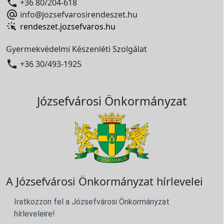

+36 80/204-618

info@jozsefvarosirendeszet.hu
rendeszet.jozsefvaros.hu
Gyermekvédelmi Készenléti Szolgálat

+36 30/493-1925
Józsefvárosi Önkormányzat
A Józsefvárosi Önkormányzat hírlevelei
Iratkozzon fel a Józsefvárosi Önkormányzat
hírleveleire!