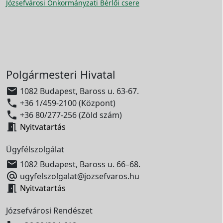
Józsefvárosi Önkormányzati Bérlői csere
Polgármesteri Hivatal

1082 Budapest, Baross u. 63-67.

+36 1/459-2100 (Központ)

+36 80/277-256 (Zöld szám)

Nyitvatartás
Ügyfélszolgálat

1082 Budapest, Baross u. 66–68.

ugyfelszolgalat@jozsefvaros.hu

Nyitvatartás
Józsefvárosi Rendészet