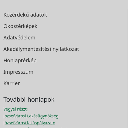
Közérdekű adatok
Okostérképek
Adatvédelem
Akadálymentesítési
nyilatkozat
Honlaptérkép
Impresszum
Karrier
További honlapok
Vegyél részt!
Józsefvárosi Lakásügynökség
Józsefvárosi lakáspályázato