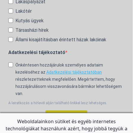
Lakáspályázat
Lakótér
Kutyás ügyek
Társasházi hírek
Állami kisajátításban érintett házak lakóinak
Adatkezelési tájékoztató
Önkéntesen hozzájárulok személyes adataim
kezeléséhez az
Adatkezelési tájékoztatóban
részletezetteknek megfelelően. Megértettem, hogy
hozzájárulásom visszavonására bármikor lehetőségem
van.
A leiratkozás a hírlevél alján található linkkel lesz lehetséges.
Feliratkozom!
Weboldalainkon sütiket és egyéb internetes
technológiákat használunk azért, hogy jobbá tegyük a
For the English Newsletter, click
HERE.