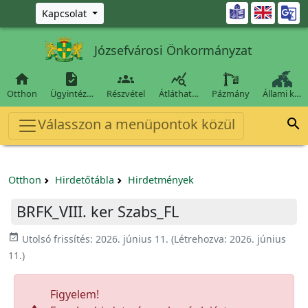
Ugrás a fő tartalomra

Kapcsolat
Józsefvárosi Önkormányzat




Otthon
Ügyintéz…
Részvétel
Átláthat…
Pázmány
Állami k…
Válasszon a menüpontok közül

Otthon
Hirdetőtábla
Hirdetmények
BRFK_VIII. ker Szabs_FL
event_available
Utolsó frissítés:
2026. június 11.
(Létrehozva:
2026. június
11.
)
Figyelem!