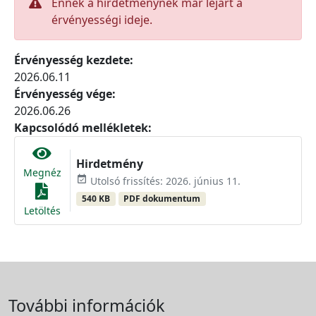
Ennek a hirdetménynek már lejárt a
érvényességi ideje.
Érvényesség kezdete:
2026.06.11
Érvényesség vége:
2026.06.26
Kapcsolódó mellékletek:
Hirdetmény
Megnéz
event_available
Utolsó frissítés: 2026. június 11.
540 KB
PDF dokumentum
Letöltés
További információk