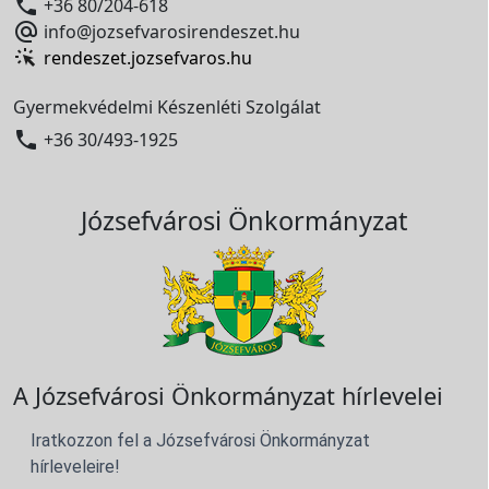

+36 80/204-618

info@jozsefvarosirendeszet.hu
rendeszet.jozsefvaros.hu
Gyermekvédelmi Készenléti Szolgálat

+36 30/493-1925
Józsefvárosi Önkormányzat
A Józsefvárosi Önkormányzat hírlevelei
Iratkozzon fel a Józsefvárosi Önkormányzat
hírleveleire!