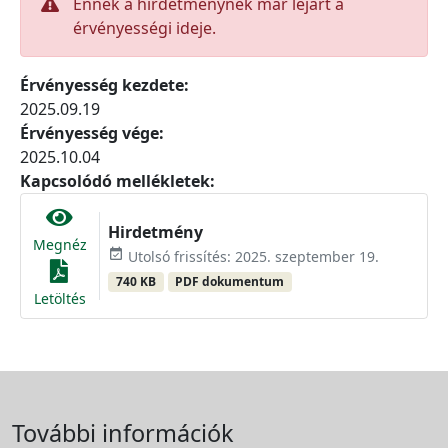
Ennek a hirdetménynek már lejárt a
érvényességi ideje.
Érvényesség kezdete:
2025.09.19
Érvényesség vége:
2025.10.04
Kapcsolódó mellékletek:
Hirdetmény
Megnéz
event_available
Utolsó frissítés: 2025. szeptember 19.
740 KB
PDF dokumentum
Letöltés
További információk