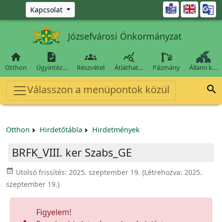
Ugrás a fő tartalomra

Kapcsolat
Józsefvárosi Önkormányzat




Otthon
Ügyintéz…
Részvétel
Átláthat…
Pázmány
Állami k…
Válasszon a menüpontok közül

Otthon
Hirdetőtábla
Hirdetmények
BRFK_VIII. ker Szabs_GE
event_available
Utolsó frissítés:
2025. szeptember 19.
(Létrehozva:
2025.
szeptember 19.
)
Figyelem!