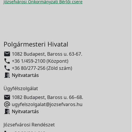
Józsefvárosi Önkormányzati Bérlői csere
Polgármesteri Hivatal

1082 Budapest, Baross u. 63-67.

+36 1/459-2100 (Központ)

+36 80/277-256 (Zöld szám)

Nyitvatartás
Ügyfélszolgálat

1082 Budapest, Baross u. 66–68.

ugyfelszolgalat@jozsefvaros.hu

Nyitvatartás
Józsefvárosi Rendészet