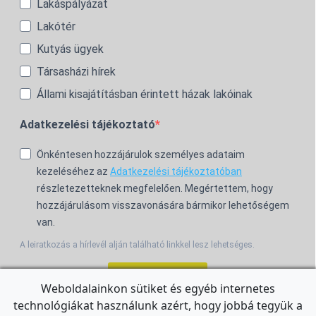
Lakáspályázat
Lakótér
Kutyás ügyek
Társasházi hírek
Állami kisajátításban érintett házak lakóinak
Adatkezelési tájékoztató
Önkéntesen hozzájárulok személyes adataim
kezeléséhez az
Adatkezelési tájékoztatóban
részletezetteknek megfelelően. Megértettem, hogy
hozzájárulásom visszavonására bármikor lehetőségem
van.
A leiratkozás a hírlevél alján található linkkel lesz lehetséges.
Feliratkozom!
Weboldalainkon sütiket és egyéb internetes
technológiákat használunk azért, hogy jobbá tegyük a
For the English Newsletter, click
HERE.