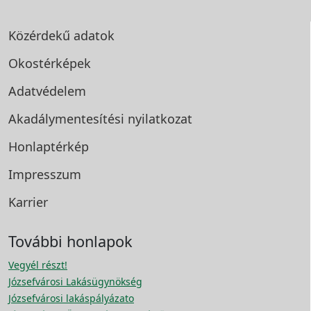
Közérdekű adatok
Okostérképek
Adatvédelem
Akadálymentesítési
nyilatkozat
Honlaptérkép
Impresszum
Karrier
További honlapok
Vegyél részt!
Józsefvárosi Lakásügynökség
Józsefvárosi lakáspályázato