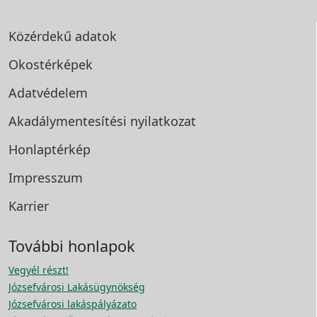
Közérdekű adatok
Okostérképek
Adatvédelem
Akadálymentesítési
nyilatkozat
Honlaptérkép
Impresszum
Karrier
További honlapok
Vegyél részt!
Józsefvárosi Lakásügynökség
Józsefvárosi lakáspályázato