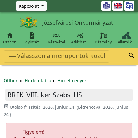
Ugrás a fő tartalomra

Kapcsolat
Józsefvárosi Önkormányzat




Otthon
Ügyintéz…
Részvétel
Átláthat…
Pázmány
Állami k…
Válasszon a menüpontok közül

Otthon
Hirdetőtábla
Hirdetmények
BRFK_VIII. ker Szabs_HS
event_available
Utolsó frissítés:
2026. június 24.
(Létrehozva:
2026. június
24.
)
Figyelem!