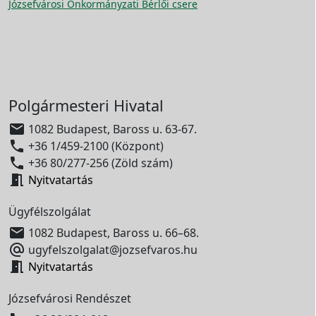
Józsefvárosi Önkormányzati Bérlői csere
Polgármesteri Hivatal

1082 Budapest, Baross u. 63-67.

+36 1/459-2100 (Központ)

+36 80/277-256 (Zöld szám)

Nyitvatartás
Ügyfélszolgálat

1082 Budapest, Baross u. 66–68.

ugyfelszolgalat@jozsefvaros.hu

Nyitvatartás
Józsefvárosi Rendészet