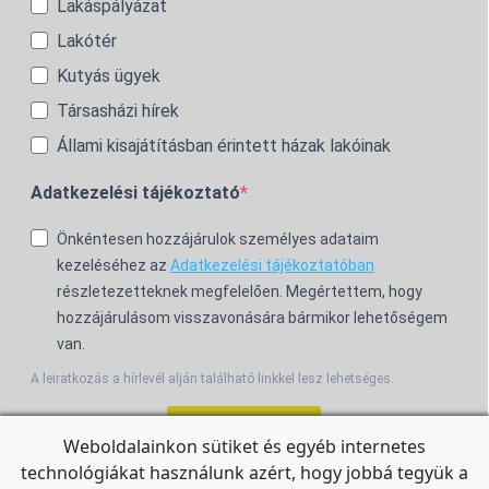
Lakáspályázat
Lakótér
Kutyás ügyek
Társasházi hírek
Állami kisajátításban érintett házak lakóinak
Adatkezelési tájékoztató
Önkéntesen hozzájárulok személyes adataim
kezeléséhez az
Adatkezelési tájékoztatóban
részletezetteknek megfelelően. Megértettem, hogy
hozzájárulásom visszavonására bármikor lehetőségem
van.
A leiratkozás a hírlevél alján található linkkel lesz lehetséges.
Feliratkozom!
Weboldalainkon sütiket és egyéb internetes
technológiákat használunk azért, hogy jobbá tegyük a
For the English Newsletter, click
HERE.