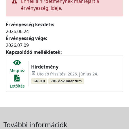
Ennek a hirdetménynek már lejárt a
érvényességi ideje.
Érvényesség kezdete:
2026.06.24
Érvényesség vége:
2026.07.09
Kapcsolódó mellékletek:
Hirdetmény
Megnéz
event_available
Utolsó frissítés: 2026. június 24.
546 KB
PDF dokumentum
Letöltés
További információk