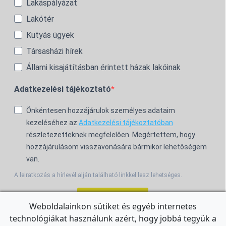
Lakáspályázat
Lakótér
Kutyás ügyek
Társasházi hírek
Állami kisajátításban érintett házak lakóinak
Adatkezelési tájékoztató
Önkéntesen hozzájárulok személyes adataim
kezeléséhez az
Adatkezelési tájékoztatóban
részletezetteknek megfelelően. Megértettem, hogy
hozzájárulásom visszavonására bármikor lehetőségem
van.
A leiratkozás a hírlevél alján található linkkel lesz lehetséges.
Feliratkozom!
Weboldalainkon sütiket és egyéb internetes
technológiákat használunk azért, hogy jobbá tegyük a
For the English Newsletter, click
HERE.