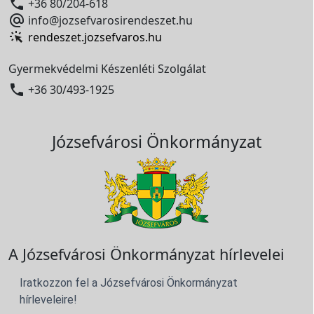

+36 80/204-618

info@jozsefvarosirendeszet.hu
rendeszet.jozsefvaros.hu
Gyermekvédelmi Készenléti Szolgálat

+36 30/493-1925
Józsefvárosi Önkormányzat
A Józsefvárosi Önkormányzat hírlevelei
Iratkozzon fel a Józsefvárosi Önkormányzat
hírleveleire!