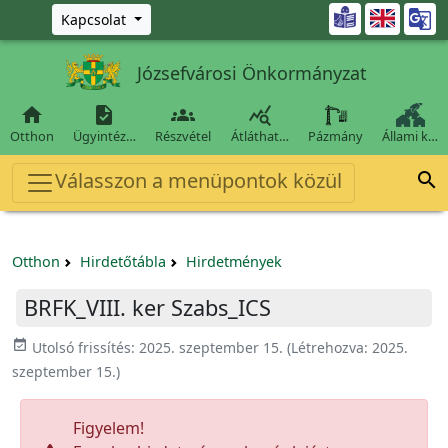
Ugrás a fő tartalomra

Kapcsolat
Józsefvárosi Önkormányzat




Otthon
Ügyintéz…
Részvétel
Átláthat…
Pázmány
Állami k…
Válasszon a menüpontok közül

Otthon
Hirdetőtábla
Hirdetmények
BRFK_VIII. ker Szabs_ICS
event_available
Utolsó frissítés:
2025. szeptember 15.
(Létrehozva:
2025.
szeptember 15.
)
Figyelem!