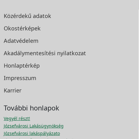
Közérdekű adatok
Okostérképek
Adatvédelem
Akadálymentesítési
nyilatkozat
Honlaptérkép
Impresszum
Karrier
További honlapok
Vegyél részt!
Józsefvárosi Lakásügynökség
Józsefvárosi lakáspályázato