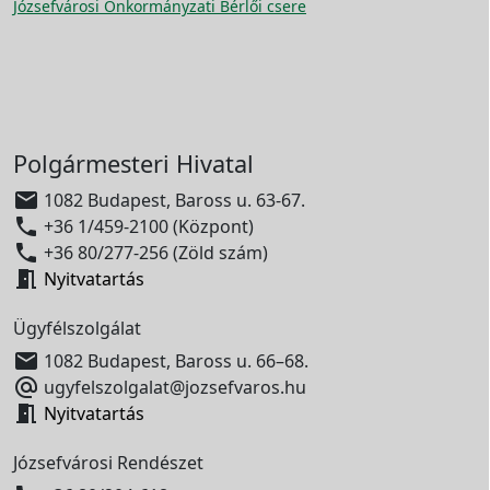
Józsefvárosi Önkormányzati Bérlői csere
Polgármesteri Hivatal

1082 Budapest, Baross u. 63-67.

+36 1/459-2100 (Központ)

+36 80/277-256 (Zöld szám)

Nyitvatartás
Ügyfélszolgálat

1082 Budapest, Baross u. 66–68.

ugyfelszolgalat@jozsefvaros.hu

Nyitvatartás
Józsefvárosi Rendészet