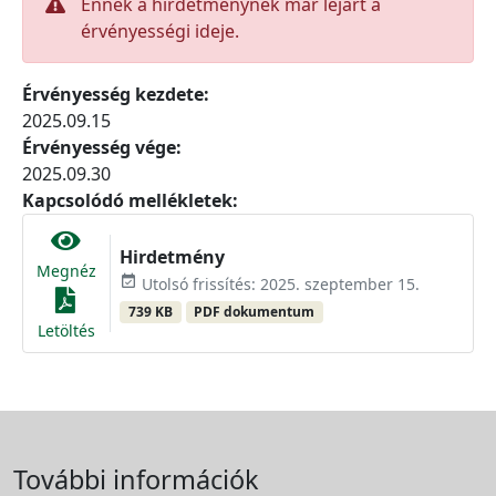
Ennek a hirdetménynek már lejárt a
érvényességi ideje.
Érvényesség kezdete:
2025.09.15
Érvényesség vége:
2025.09.30
Kapcsolódó mellékletek:
Hirdetmény
Megnéz
event_available
Utolsó frissítés: 2025. szeptember 15.
739 KB
PDF dokumentum
Letöltés
További információk