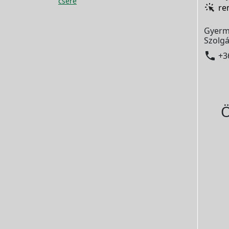
csere
re
Gyerm
Szolgá

+3
Ö