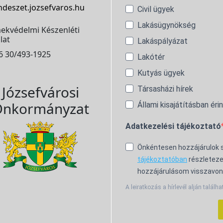
ndeszet.jozsefvaros.hu
Civil ügyek
Lakásügynökség
ekvédelmi Készenléti
lat
Lakáspályázat
6 30/493-1925
Lakótér
Kutyás ügyek
Józsefvárosi
Társasházi hírek
nkormányzat
Állami kisajátításban éri
Adatkezelési tájékoztató
Önkéntesen hozzájárulok
tájékoztatóban
részleteze
hozzájárulásom visszavon
A leiratkozás a hírlevél alján találha