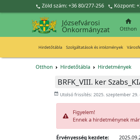
Ugrás a fő tartalomra
Zöld szám: +36 80/277-256
Központ: +



Józsefvárosi
Önkormányzat
Otthon
Hirdetőtábla
Szolgáltatások és intézmények
Városfe
Otthon
Hirdetőtábla
Hirdetmények
BRFK_VIII. ker Szabs_KI
event_available
Utolsó frissítés:
2025. szeptember 29.
Figyelem!
Ennek a hirdetménynek már l
Érvényesség kezdete:
2025.09.