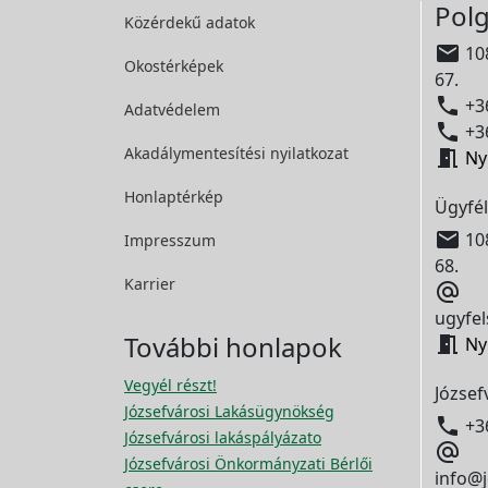
Polg
Közérdekű adatok

108
Okostérképek
67.

+36
Adatvédelem

+36
Akadálymentesítési
nyilatkozat

Ny
Honlaptérkép
Ügyfél

108
Impresszum
68.
Karrier

ugyfel
További honlapok

Ny
Vegyél részt!
József
Józsefvárosi Lakásügynökség

+3
Józsefvárosi lakáspályázato

Józsefvárosi Önkormányzati Bérlői
info@j