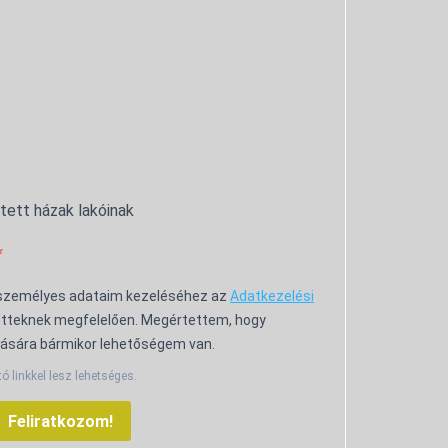
ntett házak lakóinak
 személyes adataim kezeléséhez az
Adatkezelési
tteknek megfelelően. Megértettem, hogy
ására bármikor lehetőségem van.
tó linkkel lesz lehetséges.
Feliratkozom!