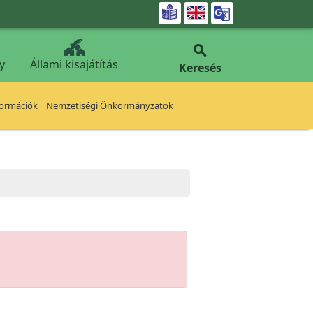


y
Állami kisajátítás
Keresés
formációk
Nemzetiségi Önkormányzatok