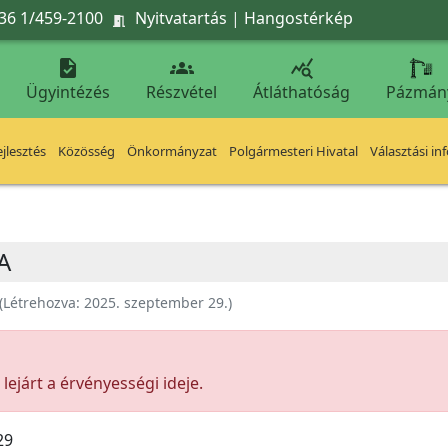
36 1/459-2100
Nyitvatartás
|
Hangostérkép




Ügyintézés
Részvétel
Átláthatóság
Pázmán
jlesztés
Közösség
Önkormányzat
Polgármesteri Hivatal
Választási in
A
(Létrehozva:
2025. szeptember 29.
)
ejárt a érvényességi ideje.
29