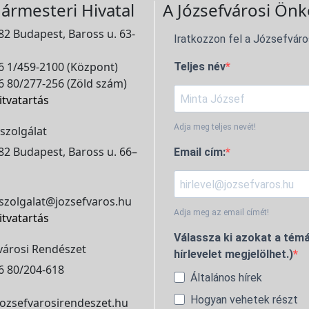
ármesteri Hivatal
A Józsefvárosi Önk
2 Budapest, Baross u. 63-
Iratkozzon fel a Józsefváro
 1/459-2100 (Központ)
Teljes név
 80/277-256 (Zöld szám)
itvatartás
Adja meg teljes nevét!
szolgálat
2 Budapest, Baross u. 66–
Email cím:
szolgalat@jozsefvaros.hu
Adja meg az email címét!
itvatartás
Válassza ki azokat a témá
városi Rendészet
hírlevelet megjelölhet.)
6 80/204-618
Általános hírek
Hogyan vehetek részt
ozsefvarosirendeszet.hu