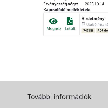
Érvényesség vége:
2025.10.14
Kapcsolódó mellékletek:
Hirdetmény
event_available
Utolsó frissít
Megnéz
Letölt
747 KB
PDF d
További információk