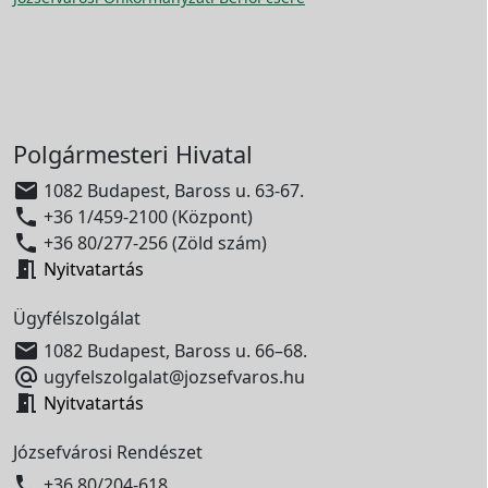
Polgármesteri Hivatal

1082 Budapest, Baross u. 63-67.

+36 1/459-2100 (Központ)

+36 80/277-256 (Zöld szám)

Nyitvatartás
Ügyfélszolgálat

1082 Budapest, Baross u. 66–68.

ugyfelszolgalat@jozsefvaros.hu

Nyitvatartás
Józsefvárosi Rendészet

+36 80/204-618