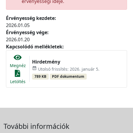
érvényességi ideje.
Érvényesség kezdete:
2026.01.05
Érvényesség vége:
2026.01.20
Kapcsolódó mellékletek:
Hirdetmény
Megnéz
event_available
Utolsó frissítés: 2026. január 5.
789 KB
PDF dokumentum
Letöltés
További információk