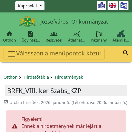
Ugrás a fő tartalomra

Kapcsolat
Józsefvárosi Önkormányzat




Otthon
Ügyintéz…
Részvétel
Átláthat…
Pázmány
Állami k…
Válasszon a menüpontok közül

Otthon
Hirdetőtábla
Hirdetmények
BRFK_VIII. ker Szabs_KZP
event_available
Utolsó frissítés:
2026. január 5.
(Létrehozva:
2026. január 5.
)
Figyelem!
Ennek a hirdetménynek már lejárt a