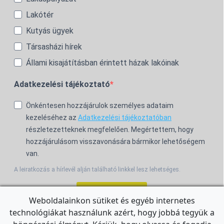
Lakótér
Kutyás ügyek
Társasházi hírek
Állami kisajátításban érintett házak lakóinak
Adatkezelési tájékoztató
Önkéntesen hozzájárulok személyes adataim
kezeléséhez az
Adatkezelési tájékoztatóban
részletezetteknek megfelelően. Megértettem, hogy
hozzájárulásom visszavonására bármikor lehetőségem
van.
A leiratkozás a hírlevél alján található linkkel lesz lehetséges.
Feliratkozom!
Weboldalainkon sütiket és egyéb internetes
technológiákat használunk azért, hogy jobbá tegyük a
For the English Newsletter, click
HERE.