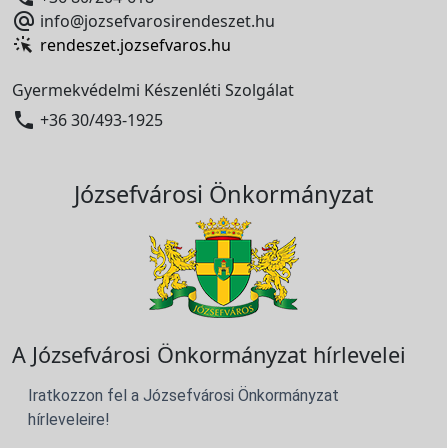

info@jozsefvarosirendeszet.hu
rendeszet.jozsefvaros.hu
Gyermekvédelmi Készenléti Szolgálat

+36 30/493-1925
Józsefvárosi Önkormányzat
A Józsefvárosi Önkormányzat hírlevelei
Iratkozzon fel a Józsefvárosi Önkormányzat
hírleveleire!