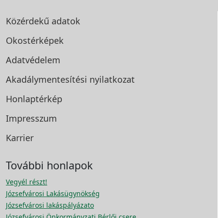
Közérdekű adatok
Okostérképek
Adatvédelem
Akadálymentesítési
nyilatkozat
Honlaptérkép
Impresszum
Karrier
További honlapok
Vegyél részt!
Józsefvárosi Lakásügynökség
Józsefvárosi lakáspályázato
Józsefvárosi Önkormányzati Bérlői csere