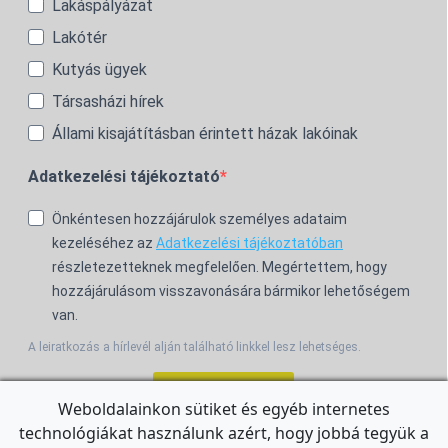
Lakáspályázat
Lakótér
Kutyás ügyek
Társasházi hírek
Állami kisajátításban érintett házak lakóinak
Adatkezelési tájékoztató
Önkéntesen hozzájárulok személyes adataim
kezeléséhez az
Adatkezelési tájékoztatóban
részletezetteknek megfelelően. Megértettem, hogy
hozzájárulásom visszavonására bármikor lehetőségem
van.
A leiratkozás a hírlevél alján található linkkel lesz lehetséges.
Feliratkozom!
Weboldalainkon sütiket és egyéb internetes
technológiákat használunk azért, hogy jobbá tegyük a
For the English Newsletter, click
HERE.