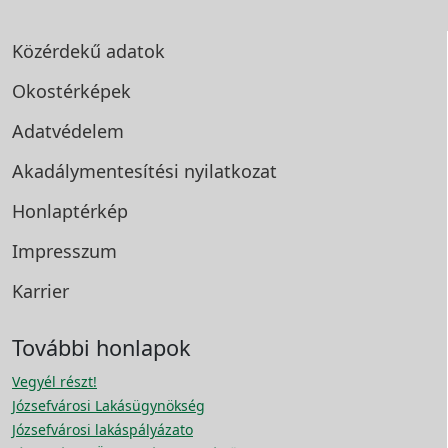
Közérdekű adatok
Okostérképek
Adatvédelem
Akadálymentesítési
nyilatkozat
Honlaptérkép
Impresszum
Karrier
További honlapok
Vegyél részt!
Józsefvárosi Lakásügynökség
Józsefvárosi lakáspályázato