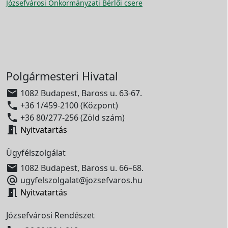
Józsefvárosi Önkormányzati Bérlői csere
Polgármesteri Hivatal

1082 Budapest, Baross u. 63-67.

+36 1/459-2100 (Központ)

+36 80/277-256 (Zöld szám)

Nyitvatartás
Ügyfélszolgálat

1082 Budapest, Baross u. 66–68.

ugyfelszolgalat@jozsefvaros.hu

Nyitvatartás
Józsefvárosi Rendészet