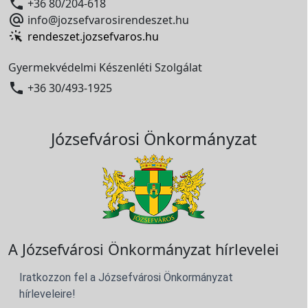

+36 80/204-618

info@jozsefvarosirendeszet.hu
rendeszet.jozsefvaros.hu
Gyermekvédelmi Készenléti Szolgálat

+36 30/493-1925
Józsefvárosi Önkormányzat
A Józsefvárosi Önkormányzat hírlevelei
Iratkozzon fel a Józsefvárosi Önkormányzat
hírleveleire!