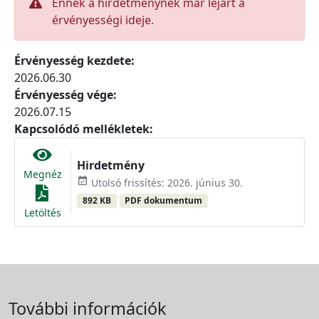
Ennek a hirdetménynek már lejárt a
érvényességi ideje.
Érvényesség kezdete:
2026.06.30
Érvényesség vége:
2026.07.15
Kapcsolódó mellékletek:
Hirdetmény
Megnéz
event_available
Utolsó frissítés: 2026. június 30.
892 KB
PDF dokumentum
Letöltés
További információk