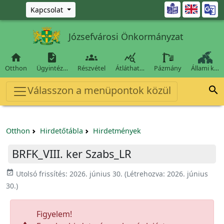
Ugrás a fő tartalomra

Kapcsolat
Józsefvárosi Önkormányzat




Otthon
Ügyintéz…
Részvétel
Átláthat…
Pázmány
Állami k…
Válasszon a menüpontok közül

Otthon
Hirdetőtábla
Hirdetmények
BRFK_VIII. ker Szabs_LR
event_available
Utolsó frissítés:
2026. június 30.
(Létrehozva:
2026. június
30.
)
Figyelem!