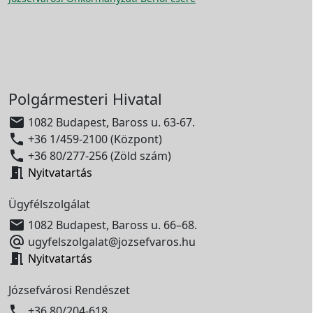
Polgármesteri Hivatal

1082 Budapest, Baross u. 63-67.

+36 1/459-2100 (Központ)

+36 80/277-256 (Zöld szám)

Nyitvatartás
Ügyfélszolgálat

1082 Budapest, Baross u. 66–68.

ugyfelszolgalat@jozsefvaros.hu

Nyitvatartás
Józsefvárosi Rendészet

+36 80/204-618