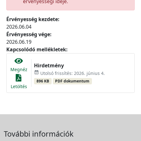
érvényességi ideje.
Érvényesség kezdete:
2026.06.04
Érvényesség vége:
2026.06.19
Kapcsolódó mellékletek:
Hirdetmény
Megnéz
event_available
Utolsó frissítés: 2026. június 4.
896 KB
PDF dokumentum
Letöltés
További információk