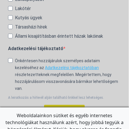
Lakótér
Kutyás ügyek
Társasházi hírek
Állami kisajátításban érintett házak lakóinak
Adatkezelési tájékoztató
Önkéntesen hozzájárulok személyes adataim
kezeléséhez az
Adatkezelési tájékoztatóban
részletezetteknek megfelelően. Megértettem, hogy
hozzájárulásom visszavonására bármikor lehetőségem
van.
A leiratkozás a hírlevél alján található linkkel lesz lehetséges.
Feliratkozom!
Weboldalainkon sütiket és egyéb internetes
technológiákat használunk azért, hogy jobbá tegyük a
For the English Newsletter, click
HERE.