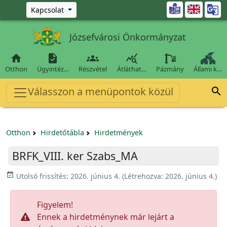
Ugrás a fő tartalomra

Kapcsolat
Józsefvárosi Önkormányzat




Otthon
Ügyintéz…
Részvétel
Átláthat…
Pázmány
Állami k…
Válasszon a menüpontok közül

Otthon
Hirdetőtábla
Hirdetmények
BRFK_VIII. ker Szabs_MA
event_available
Utolsó frissítés:
2026. június 4.
(Létrehozva:
2026. június 4.
)
Figyelem!
Ennek a hirdetménynek már lejárt a