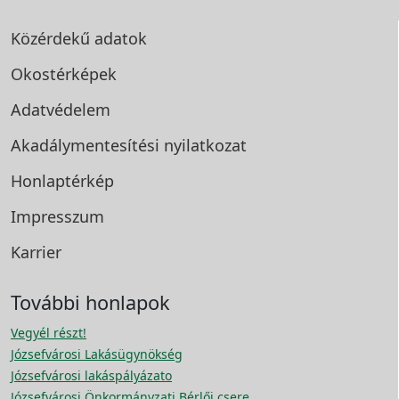
Közérdekű adatok
Okostérképek
Adatvédelem
Akadálymentesítési
nyilatkozat
Honlaptérkép
Impresszum
Karrier
További honlapok
Vegyél részt!
Józsefvárosi Lakásügynökség
Józsefvárosi lakáspályázato
Józsefvárosi Önkormányzati Bérlői csere