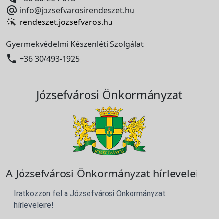

info@jozsefvarosirendeszet.hu
rendeszet.jozsefvaros.hu
Gyermekvédelmi Készenléti Szolgálat

+36 30/493-1925
Józsefvárosi Önkormányzat
A Józsefvárosi Önkormányzat hírlevelei
Iratkozzon fel a Józsefvárosi Önkormányzat
hírleveleire!