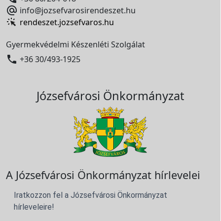

info@jozsefvarosirendeszet.hu
rendeszet.jozsefvaros.hu
Gyermekvédelmi Készenléti Szolgálat

+36 30/493-1925
Józsefvárosi Önkormányzat
A Józsefvárosi Önkormányzat hírlevelei
Iratkozzon fel a Józsefvárosi Önkormányzat
hírleveleire!