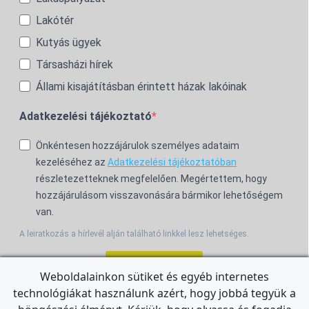
Lakótér
Kutyás ügyek
Társasházi hírek
Állami kisajátításban érintett házak lakóinak
Adatkezelési tájékoztató
Önkéntesen hozzájárulok személyes adataim
kezeléséhez az
Adatkezelési tájékoztatóban
részletezetteknek megfelelően. Megértettem, hogy
hozzájárulásom visszavonására bármikor lehetőségem
van.
A leiratkozás a hírlevél alján található linkkel lesz lehetséges.
Feliratkozom!
Weboldalainkon sütiket és egyéb internetes
technológiákat használunk azért, hogy jobbá tegyük a
For the English Newsletter, click
HERE.