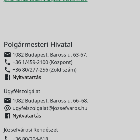
Polgármesteri Hivatal

1082 Budapest, Baross u. 63-67.

+36 1/459-2100 (Központ)

+36 80/277-256 (Zöld szám)

Nyitvatartás
Ügyfélszolgálat

1082 Budapest, Baross u. 66–68.

ugyfelszolgalat@jozsefvaros.hu

Nyitvatartás
Józsefvárosi Rendészet

+36 80/204-618