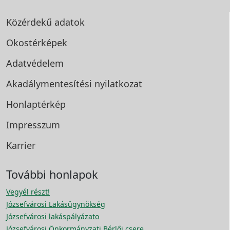
Közérdekű adatok
Okostérképek
Adatvédelem
Akadálymentesítési
nyilatkozat
Honlaptérkép
Impresszum
Karrier
További honlapok
Vegyél részt!
Józsefvárosi Lakásügynökség
Józsefvárosi lakáspályázato
Józsefvárosi Önkormányzati Bérlői csere