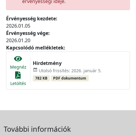
érvényességi ideje.
Érvényesség kezdete:
2026.01.05
Érvényesség vége:
2026.01.20
Kapcsolódó mellékletek:
Hirdetmény
Megnéz
event_available
Utolsó frissítés: 2026. január 5.
782 KB
PDF dokumentum
Letöltés
További információk