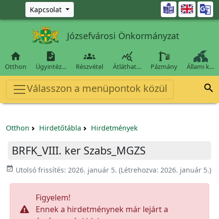
Ugrás a fő tartalomra

Kapcsolat
Józsefvárosi Önkormányzat




Otthon
Ügyintéz…
Részvétel
Átláthat…
Pázmány
Állami k…
Válasszon a menüpontok közül

Otthon
Hirdetőtábla
Hirdetmények
BRFK_VIII. ker Szabs_MGZS
event_available
Utolsó frissítés:
2026. január 5.
(Létrehozva:
2026. január 5.
)
Figyelem!
Ennek a hirdetménynek már lejárt a