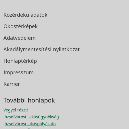
Közérdekű adatok
Okostérképek
Adatvédelem
Akadálymentesítési
nyilatkozat
Honlaptérkép
Impresszum
Karrier
További honlapok
Vegyél részt!
Józsefvárosi Lakásügynökség
Józsefvárosi lakáspályázato