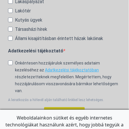
Lakáspályázat
Lakótér
Kutyás ügyek
Társasházi hírek
Állami kisajátításban érintett házak lakóinak
Adatkezelési tájékoztató
Önkéntesen hozzájárulok személyes adataim
kezeléséhez az
Adatkezelési tájékoztatóban
részletezetteknek megfelelően. Megértettem, hogy
hozzájárulásom visszavonására bármikor lehetőségem
van.
A leiratkozás a hírlevél alján található linkkel lesz lehetséges.
Feliratkozom!
Weboldalainkon sütiket és egyéb internetes
technológiákat használunk azért, hogy jobbá tegyük a
For the English Newsletter, click
HERE.