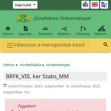
Ugrás a fő tartalomra

Kapcsolat
Józsefvárosi Önkormányzat




Otthon
Ügyintéz…
Részvétel
Átláthat…
Pázmány
Állami k…
Válasszon a menüpontok közül

Otthon
Hirdetőtábla
Hirdetmények
BRFK_VIII. ker Szabs_MM
event_available
Utolsó frissítés:
2025. szeptember 16.
(Létrehozva:
2025.
szeptember 16.
)
Figyelem!