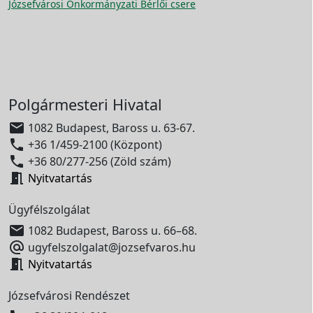
Józsefvárosi Önkormányzati Bérlői csere
Polgármesteri Hivatal

1082 Budapest, Baross u. 63-67.

+36 1/459-2100 (Központ)

+36 80/277-256 (Zöld szám)

Nyitvatartás
Ügyfélszolgálat

1082 Budapest, Baross u. 66–68.

ugyfelszolgalat@jozsefvaros.hu

Nyitvatartás
Józsefvárosi Rendészet