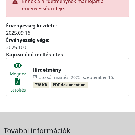
Ennek a hirdetménynek már lejárt a
érvényességi ideje.
Érvényesség kezdete:
2025.09.16
Érvényesség vége:
2025.10.01
Kapcsolódó mellékletek:
Hirdetmény
Megnéz
event_available
Utolsó frissítés: 2025. szeptember 16.
738 KB
PDF dokumentum
Letöltés
További információk