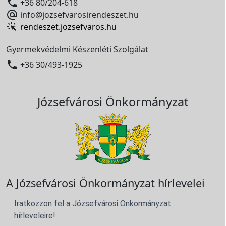

+36 80/204-618

info@jozsefvarosirendeszet.hu
rendeszet.jozsefvaros.hu
Gyermekvédelmi Készenléti Szolgálat

+36 30/493-1925
Józsefvárosi Önkormányzat
A Józsefvárosi Önkormányzat hírlevelei
Iratkozzon fel a Józsefvárosi Önkormányzat
hírleveleire!