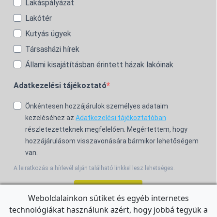
Lakáspályázat
Lakótér
Kutyás ügyek
Társasházi hírek
Állami kisajátításban érintett házak lakóinak
Adatkezelési tájékoztató
Önkéntesen hozzájárulok személyes adataim
kezeléséhez az
Adatkezelési tájékoztatóban
részletezetteknek megfelelően. Megértettem, hogy
hozzájárulásom visszavonására bármikor lehetőségem
van.
A leiratkozás a hírlevél alján található linkkel lesz lehetséges.
Feliratkozom!
Weboldalainkon sütiket és egyéb internetes
technológiákat használunk azért, hogy jobbá tegyük a
For the English Newsletter, click
HERE.