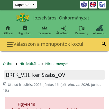
Ugrás a fő tartalomra

Kapcsolat
Józsefvárosi Önkormányzat




Otthon
Ügyintéz…
Részvétel
Átláthat…
Pázmány
Állami k…
Válasszon a menüpontok közül

Otthon
Hirdetőtábla
Hirdetmények
BRFK_VIII. ker Szabs_OV
event_available
Utolsó frissítés:
2026. június 16.
(Létrehozva:
2026. június
16.
)
Figyelem!