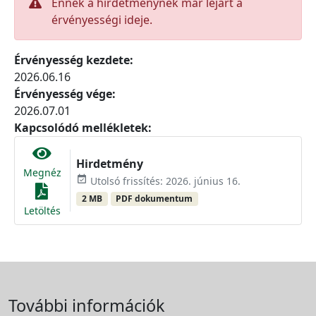
Ennek a hirdetménynek már lejárt a
érvényességi ideje.
Érvényesség kezdete:
2026.06.16
Érvényesség vége:
2026.07.01
Kapcsolódó mellékletek:
Hirdetmény
Megnéz
event_available
Utolsó frissítés: 2026. június 16.
2 MB
PDF dokumentum
Letöltés
További információk