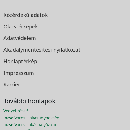
Közérdekű adatok
Okostérképek
Adatvédelem
Akadálymentesítési
nyilatkozat
Honlaptérkép
Impresszum
Karrier
További honlapok
Vegyél részt!
Józsefvárosi Lakásügynökség
Józsefvárosi lakáspályázato