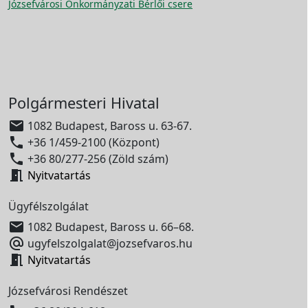
Józsefvárosi Önkormányzati Bérlői csere
Polgármesteri Hivatal

1082 Budapest, Baross u. 63-67.

+36 1/459-2100 (Központ)

+36 80/277-256 (Zöld szám)

Nyitvatartás
Ügyfélszolgálat

1082 Budapest, Baross u. 66–68.

ugyfelszolgalat@jozsefvaros.hu

Nyitvatartás
Józsefvárosi Rendészet