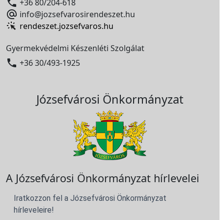

+36 80/204-618

info@jozsefvarosirendeszet.hu
rendeszet.jozsefvaros.hu
Gyermekvédelmi Készenléti Szolgálat

+36 30/493-1925
Józsefvárosi Önkormányzat
A Józsefvárosi Önkormányzat hírlevelei
Iratkozzon fel a Józsefvárosi Önkormányzat
hírleveleire!