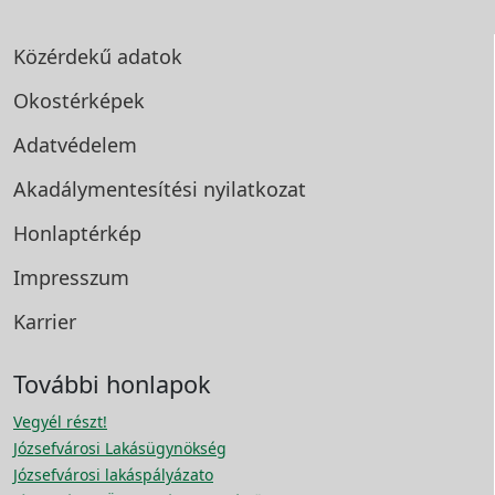
Közérdekű adatok
Okostérképek
Adatvédelem
Akadálymentesítési
nyilatkozat
Honlaptérkép
Impresszum
Karrier
További honlapok
Vegyél részt!
Józsefvárosi Lakásügynökség
Józsefvárosi lakáspályázato