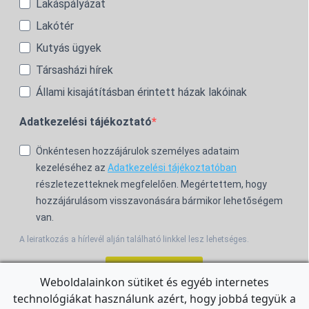
Lakáspályázat
Lakótér
Kutyás ügyek
Társasházi hírek
Állami kisajátításban érintett házak lakóinak
Adatkezelési tájékoztató
Önkéntesen hozzájárulok személyes adataim
kezeléséhez az
Adatkezelési tájékoztatóban
részletezetteknek megfelelően. Megértettem, hogy
hozzájárulásom visszavonására bármikor lehetőségem
van.
A leiratkozás a hírlevél alján található linkkel lesz lehetséges.
Feliratkozom!
Weboldalainkon sütiket és egyéb internetes
technológiákat használunk azért, hogy jobbá tegyük a
For the English Newsletter, click
HERE.