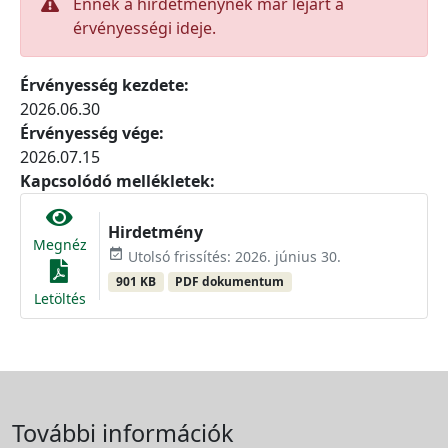
Ennek a hirdetménynek már lejárt a
érvényességi ideje.
Érvényesség kezdete:
2026.06.30
Érvényesség vége:
2026.07.15
Kapcsolódó mellékletek:
Hirdetmény
Megnéz
event_available
Utolsó frissítés: 2026. június 30.
901 KB
PDF dokumentum
Letöltés
További információk