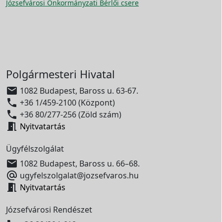
Józsefvárosi Önkormányzati Bérlői csere
Polgármesteri Hivatal

1082 Budapest, Baross u. 63-67.

+36 1/459-2100 (Központ)

+36 80/277-256 (Zöld szám)

Nyitvatartás
Ügyfélszolgálat

1082 Budapest, Baross u. 66–68.

ugyfelszolgalat@jozsefvaros.hu

Nyitvatartás
Józsefvárosi Rendészet