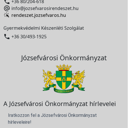

+36 80/204-618

info@jozsefvarosirendeszet.hu
rendeszet.jozsefvaros.hu
Gyermekvédelmi Készenléti Szolgálat

+36 30/493-1925
Józsefvárosi Önkormányzat
A Józsefvárosi Önkormányzat hírlevelei
Iratkozzon fel a Józsefvárosi Önkormányzat
hírleveleire!