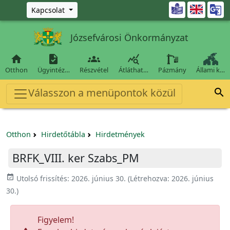
Ugrás a fő tartalomra

Kapcsolat
Józsefvárosi Önkormányzat




Otthon
Ügyintéz…
Részvétel
Átláthat…
Pázmány
Állami k…
Válasszon a menüpontok közül

Otthon
Hirdetőtábla
Hirdetmények
BRFK_VIII. ker Szabs_PM
event_available
Utolsó frissítés:
2026. június 30.
(Létrehozva:
2026. június
30.
)
Figyelem!