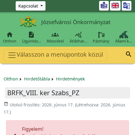
Ugrás a fő tartalomra

Kapcsolat
Józsefvárosi Önkormányzat




Otthon
Ügyintéz…
Részvétel
Átláthat…
Pázmány
Állami k…
Válasszon a menüpontok közül

Otthon
Hirdetőtábla
Hirdetmények
BRFK_VIII. ker Szabs_PZ
event_available
Utolsó frissítés:
2026. június 17.
(Létrehozva:
2026. június
17.
)
Figyelem!