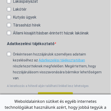
Lakáspályázat
Lakótér
Kutyás ügyek
Társasházi hírek
Állami kisajátításban érintett házak lakóinak
Adatkezelési tájékoztató
Önkéntesen hozzájárulok személyes adataim
kezeléséhez az
Adatkezelési tájékoztatóban
részletezetteknek megfelelően. Megértettem, hogy
hozzájárulásom visszavonására bármikor lehetőségem
van.
A leiratkozás a hírlevél alján található linkkel lesz lehetséges.
Feliratkozom!
Weboldalainkon sütiket és egyéb internetes
technológiákat használunk azért, hogy jobbá tegyük a
For the English Newsletter, click
HERE.