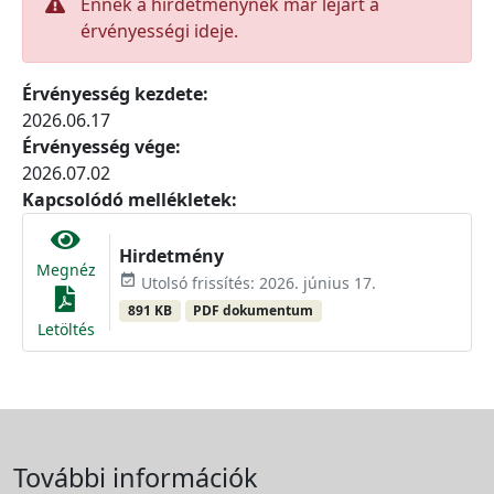
Ennek a hirdetménynek már lejárt a
érvényességi ideje.
Érvényesség kezdete:
2026.06.17
Érvényesség vége:
2026.07.02
Kapcsolódó mellékletek:
Hirdetmény
Megnéz
event_available
Utolsó frissítés: 2026. június 17.
891 KB
PDF dokumentum
Letöltés
További információk