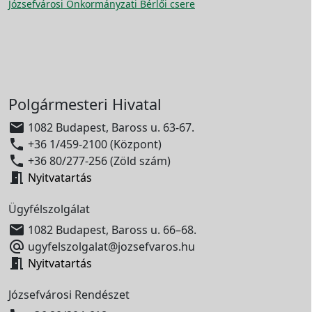
Józsefvárosi Önkormányzati Bérlői csere
Polgármesteri Hivatal

1082 Budapest, Baross u. 63-67.

+36 1/459-2100 (Központ)

+36 80/277-256 (Zöld szám)

Nyitvatartás
Ügyfélszolgálat

1082 Budapest, Baross u. 66–68.

ugyfelszolgalat@jozsefvaros.hu

Nyitvatartás
Józsefvárosi Rendészet