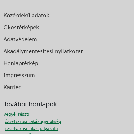
Közérdekű adatok
Okostérképek
Adatvédelem
Akadálymentesítési
nyilatkozat
Honlaptérkép
Impresszum
Karrier
További honlapok
Vegyél részt!
Józsefvárosi Lakásügynökség
Józsefvárosi lakáspályázato