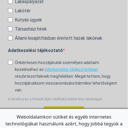
Lakáspályázat
Lakótér
Kutyás ügyek
Társasházi hírek
Állami kisajátításban érintett házak lakóinak
Adatkezelési tájékoztató
Önkéntesen hozzájárulok személyes adataim
kezeléséhez az
Adatkezelési tájékoztatóban
részletezetteknek megfelelően. Megértettem, hogy
hozzájárulásom visszavonására bármikor lehetőségem
van.
A leiratkozás a hírlevél alján található linkkel lesz lehetséges.
Feliratkozom!
Weboldalainkon sütiket és egyéb internetes
technológiákat használunk azért, hogy jobbá tegyük a
For the English Newsletter, click
HERE.