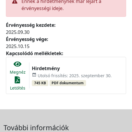
Ennek a hirdetménynek már lejárt a
érvényességi ideje.
Érvényesség kezdete:
2025.09.30
Érvényesség vége:
2025.10.15
Kapcsolódó mellékletek:
Hirdetmény
Megnéz
event_available
Utolsó frissítés: 2025. szeptember 30.
745 KB
PDF dokumentum
Letöltés
További információk