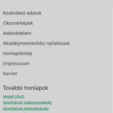
Közérdekű adatok
Okostérképek
Adatvédelem
Akadálymentesítési
nyilatkozat
Honlaptérkép
Impresszum
Karrier
További honlapok
Vegyél részt!
Józsefvárosi Lakásügynökség
Józsefvárosi lakáspályázato