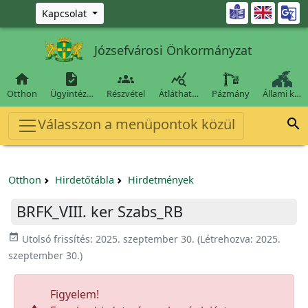
Ugrás a fő tartalomra

Kapcsolat
Józsefvárosi Önkormányzat




Otthon
Ügyintéz…
Részvétel
Átláthat…
Pázmány
Állami k…
Válasszon a menüpontok közül

Otthon
Hirdetőtábla
Hirdetmények
BRFK_VIII. ker Szabs_RB
event_available
Utolsó frissítés:
2025. szeptember 30.
(Létrehozva:
2025.
szeptember 30.
)
Figyelem!