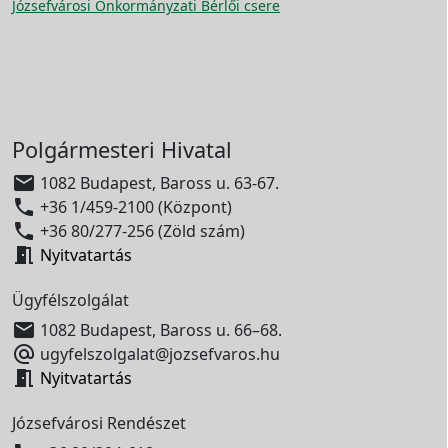
Józsefvárosi Önkormányzati Bérlői csere
Polgármesteri Hivatal

1082 Budapest, Baross u. 63-67.

+36 1/459-2100 (Központ)

+36 80/277-256 (Zöld szám)

Nyitvatartás
Ügyfélszolgálat

1082 Budapest, Baross u. 66–68.

ugyfelszolgalat@jozsefvaros.hu

Nyitvatartás
Józsefvárosi Rendészet