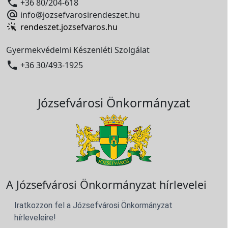

+36 80/204-618

info@jozsefvarosirendeszet.hu
rendeszet.jozsefvaros.hu
Gyermekvédelmi Készenléti Szolgálat

+36 30/493-1925
Józsefvárosi Önkormányzat
A Józsefvárosi Önkormányzat hírlevelei
Iratkozzon fel a Józsefvárosi Önkormányzat
hírleveleire!