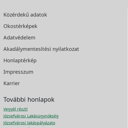
Közérdekű adatok
Okostérképek
Adatvédelem
Akadálymentesítési
nyilatkozat
Honlaptérkép
Impresszum
Karrier
További honlapok
Vegyél részt!
Józsefvárosi Lakásügynökség
Józsefvárosi lakáspályázato