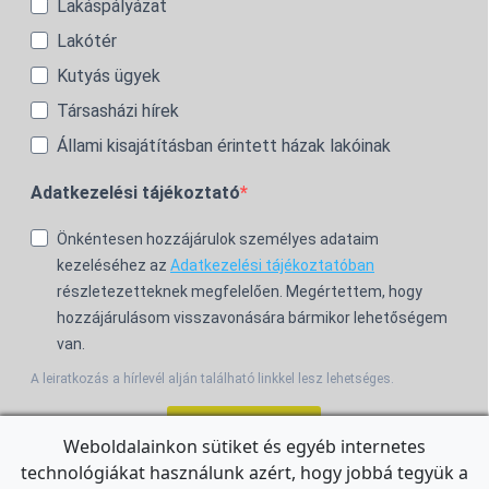
Lakáspályázat
Lakótér
Kutyás ügyek
Társasházi hírek
Állami kisajátításban érintett házak lakóinak
Adatkezelési tájékoztató
Önkéntesen hozzájárulok személyes adataim
kezeléséhez az
Adatkezelési tájékoztatóban
részletezetteknek megfelelően. Megértettem, hogy
hozzájárulásom visszavonására bármikor lehetőségem
van.
A leiratkozás a hírlevél alján található linkkel lesz lehetséges.
Feliratkozom!
Weboldalainkon sütiket és egyéb internetes
technológiákat használunk azért, hogy jobbá tegyük a
For the English Newsletter, click
HERE.