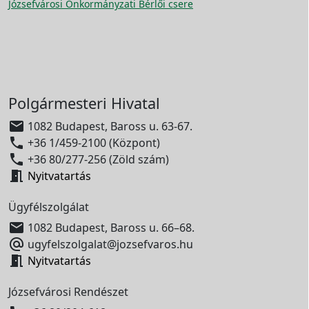
Józsefvárosi Önkormányzati Bérlői csere
Polgármesteri Hivatal

1082 Budapest, Baross u. 63-67.

+36 1/459-2100 (Központ)

+36 80/277-256 (Zöld szám)

Nyitvatartás
Ügyfélszolgálat

1082 Budapest, Baross u. 66–68.

ugyfelszolgalat@jozsefvaros.hu

Nyitvatartás
Józsefvárosi Rendészet