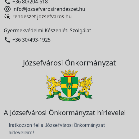

+36 80/204-618

info@jozsefvarosirendeszet.hu
rendeszet.jozsefvaros.hu
Gyermekvédelmi Készenléti Szolgálat

+36 30/493-1925
Józsefvárosi Önkormányzat
A Józsefvárosi Önkormányzat hírlevelei
Iratkozzon fel a Józsefvárosi Önkormányzat
hírleveleire!