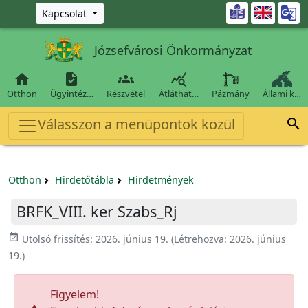
Ugrás a fő tartalomra

Kapcsolat
Józsefvárosi Önkormányzat




Otthon
Ügyintéz…
Részvétel
Átláthat…
Pázmány
Állami k…
Válasszon a menüpontok közül

Otthon
Hirdetőtábla
Hirdetmények
BRFK_VIII. ker Szabs_Rj
event_available
Utolsó frissítés:
2026. június 19.
(Létrehozva:
2026. június
19.
)
Figyelem!