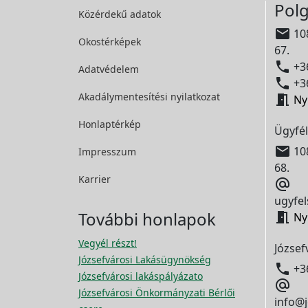
Polg
Közérdekű adatok

108
Okostérképek
67.

+36
Adatvédelem

+36
Akadálymentesítési
nyilatkozat

Ny
Honlaptérkép
Ügyfél

108
Impresszum
68.
Karrier

ugyfel
További honlapok

Ny
Vegyél részt!
József
Józsefvárosi Lakásügynökség

+3
Józsefvárosi lakáspályázato

Józsefvárosi Önkormányzati Bérlői
info@j