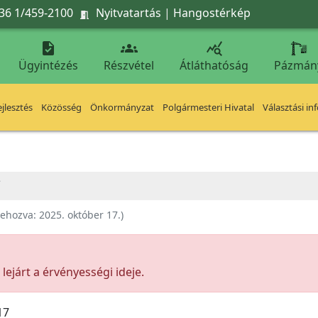
36 1/459-2100
Nyitvatartás
|
Hangostérkép




Ügyintézés
Részvétel
Átláthatóság
Pázmán
jlesztés
Közösség
Önkormányzat
Polgármesteri Hivatal
Választási in
C
rehozva:
2025. október 17.
)
ejárt a érvényességi ideje.
17