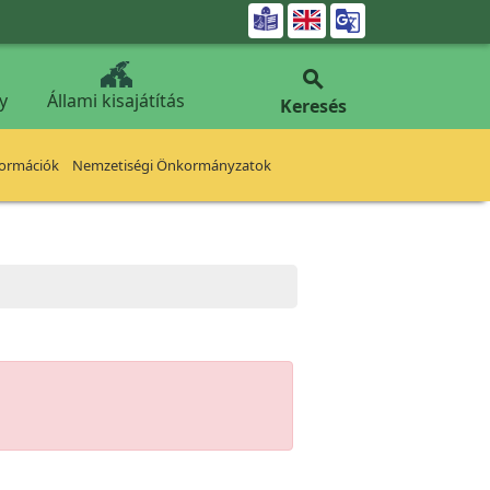


y
Állami kisajátítás
Keresés
formációk
Nemzetiségi Önkormányzatok