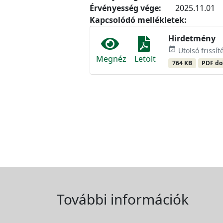
Érvényesség vége:
2025.11.01
Kapcsolódó mellékletek:
Hirdetmény
event_available
Utolsó frissít
Megnéz
Letölt
764 KB
PDF d
További információk