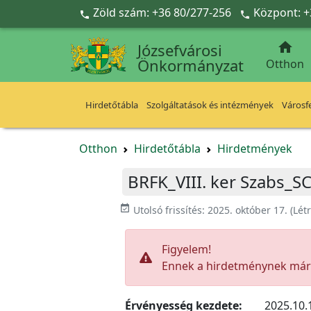
Ugrás a fő tartalomra
Zöld szám: +36 80/277-256
Központ: +



Józsefvárosi
Önkormányzat
Otthon
Hirdetőtábla
Szolgáltatások és intézmények
Városfe
Otthon
Hirdetőtábla
Hirdetmények
BRFK_VIII. ker Szabs_S
event_available
Utolsó frissítés:
2025. október 17.
(Lét
Figyelem!
Ennek a hirdetménynek már l
Érvényesség kezdete:
2025.10.