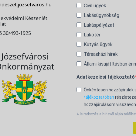
ndeszet.jozsefvaros.hu
Civil ügyek
Lakásügynökség
ekvédelmi Készenléti
lat
Lakáspályázat
6 30/493-1925
Lakótér
Kutyás ügyek
Józsefvárosi
Társasházi hírek
nkormányzat
Állami kisajátításban éri
Adatkezelési tájékoztató
Önkéntesen hozzájárulok
tájékoztatóban
részleteze
hozzájárulásom visszavon
A leiratkozás a hírlevél alján találha