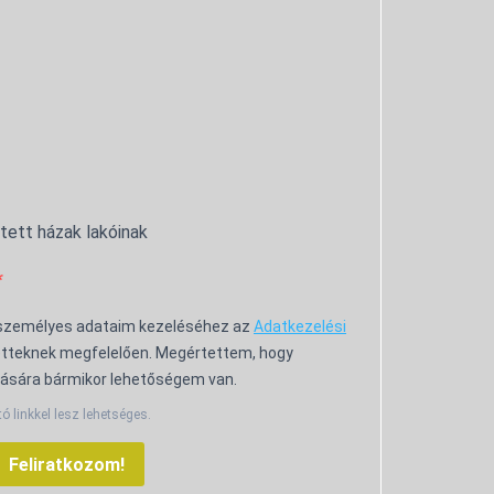
ntett házak lakóinak
 személyes adataim kezeléséhez az
Adatkezelési
tteknek megfelelően. Megértettem, hogy
ására bármikor lehetőségem van.
tó linkkel lesz lehetséges.
Feliratkozom!