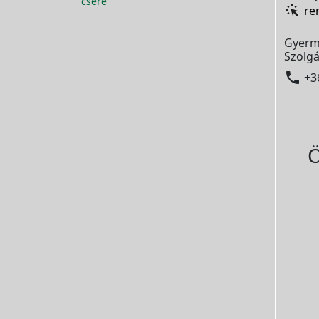
csere
re
Gyerm
Szolgá

+3
Ö