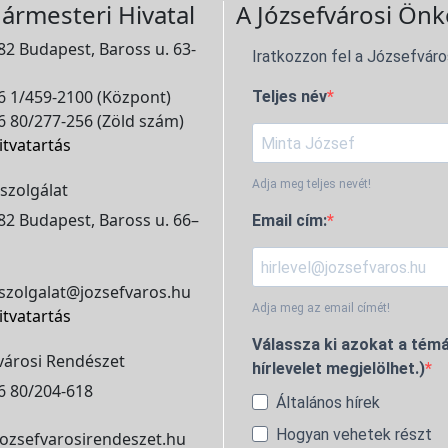
ármesteri Hivatal
A Józsefvárosi Önk
2 Budapest, Baross u. 63-
Iratkozzon fel a Józsefváro
 1/459-2100 (Központ)
Teljes név
 80/277-256 (Zöld szám)
itvatartás
Adja meg teljes nevét!
szolgálat
2 Budapest, Baross u. 66–
Email cím:
szolgalat@jozsefvaros.hu
Adja meg az email címét!
itvatartás
Válassza ki azokat a témá
városi Rendészet
hírlevelet megjelölhet.)
6 80/204-618
Általános hírek
Hogyan vehetek részt
ozsefvarosirendeszet.hu