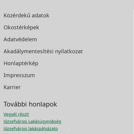
Közérdekű adatok
Okostérképek
Adatvédelem
Akadálymentesítési
nyilatkozat
Honlaptérkép
Impresszum
Karrier
További honlapok
Vegyél részt!
Józsefvárosi Lakásügynökség
Józsefvárosi lakáspályázato