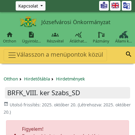
Ugrás a fő tartalomra

Kapcsolat
Józsefvárosi Önkormányzat




Otthon
Ügyintéz…
Részvétel
Átláthat…
Pázmány
Állami k…
Válasszon a menüpontok közül

Otthon
Hirdetőtábla
Hirdetmények
BRFK_VIII. ker Szabs_SD
event_available
Utolsó frissítés:
2025. október 20.
(Létrehozva:
2025. október
20.
)
Figyelem!