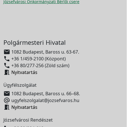
Józsefvárosi Önkormányzati Bérlői csere
Polgármesteri Hivatal

1082 Budapest, Baross u. 63-67.

+36 1/459-2100 (Központ)

+36 80/277-256 (Zöld szám)

Nyitvatartás
Ügyfélszolgálat

1082 Budapest, Baross u. 66–68.

ugyfelszolgalat@jozsefvaros.hu

Nyitvatartás
Józsefvárosi Rendészet