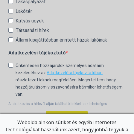
Lakáspályázat
Lakótér
Kutyás ügyek
Társasházi hírek
Állami kisajátításban érintett házak lakóinak
Adatkezelési tájékoztató
Önkéntesen hozzájárulok személyes adataim
kezeléséhez az
Adatkezelési tájékoztatóban
részletezetteknek megfelelően. Megértettem, hogy
hozzájárulásom visszavonására bármikor lehetőségem
van.
A leiratkozás a hírlevél alján található linkkel lesz lehetséges.
Feliratkozom!
Weboldalainkon sütiket és egyéb internetes
technológiákat használunk azért, hogy jobbá tegyük a
For the English Newsletter, click
HERE.