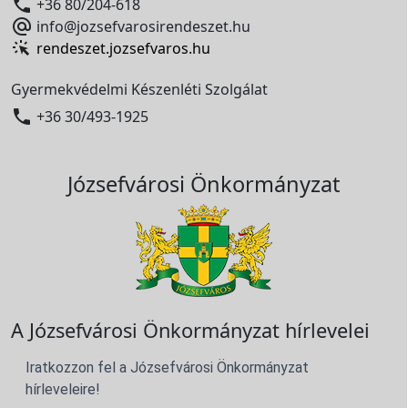

+36 80/204-618

info@jozsefvarosirendeszet.hu
rendeszet.jozsefvaros.hu
Gyermekvédelmi Készenléti Szolgálat

+36 30/493-1925
Józsefvárosi Önkormányzat
A Józsefvárosi Önkormányzat hírlevelei
Iratkozzon fel a Józsefvárosi Önkormányzat
hírleveleire!