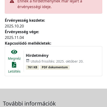
Ennek a hirdetménynek már lejárt a
érvényességi ideje.
Érvényesség kezdete:
2025.10.20
Érvényesség vége:
2025.11.04
Kapcsolódó mellékletek:
Hirdetmény
Megnéz
event_available
Utolsó frissítés: 2025. október 20.
761 KB
PDF dokumentum
Letöltés
További információk