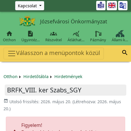
Ugrás a fő tartalomra

Kapcsolat
Józsefvárosi Önkormányzat




Otthon
Ügyintéz…
Részvétel
Átláthat…
Pázmány
Állami k…
Válasszon a menüpontok közül

Otthon
Hirdetőtábla
Hirdetmények
BRFK_VIII. ker Szabs_SGY
event_available
Utolsó frissítés:
2026. május 20.
(Létrehozva:
2026. május
20.
)
Figyelem!