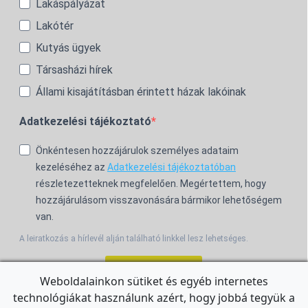
Lakáspályázat
Lakótér
Kutyás ügyek
Társasházi hírek
Állami kisajátításban érintett házak lakóinak
Adatkezelési tájékoztató
Önkéntesen hozzájárulok személyes adataim
kezeléséhez az
Adatkezelési tájékoztatóban
részletezetteknek megfelelően. Megértettem, hogy
hozzájárulásom visszavonására bármikor lehetőségem
van.
A leiratkozás a hírlevél alján található linkkel lesz lehetséges.
Feliratkozom!
Weboldalainkon sütiket és egyéb internetes
technológiákat használunk azért, hogy jobbá tegyük a
For the English Newsletter, click
HERE.