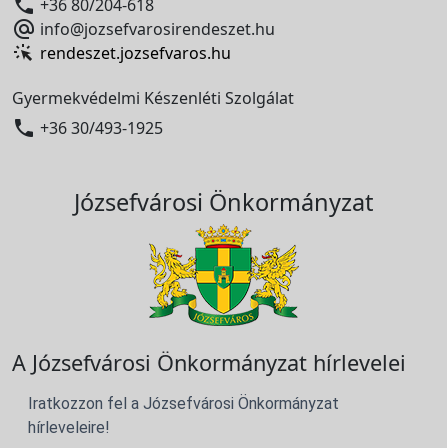

+36 80/204-618

info@jozsefvarosirendeszet.hu
rendeszet.jozsefvaros.hu
Gyermekvédelmi Készenléti Szolgálat

+36 30/493-1925
Józsefvárosi Önkormányzat
A Józsefvárosi Önkormányzat hírlevelei
Iratkozzon fel a Józsefvárosi Önkormányzat
hírleveleire!