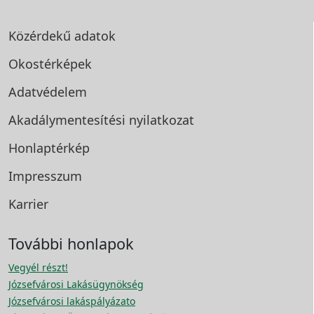
Közérdekű adatok
Okostérképek
Adatvédelem
Akadálymentesítési
nyilatkozat
Honlaptérkép
Impresszum
Karrier
További honlapok
Vegyél részt!
Józsefvárosi Lakásügynökség
Józsefvárosi lakáspályázato