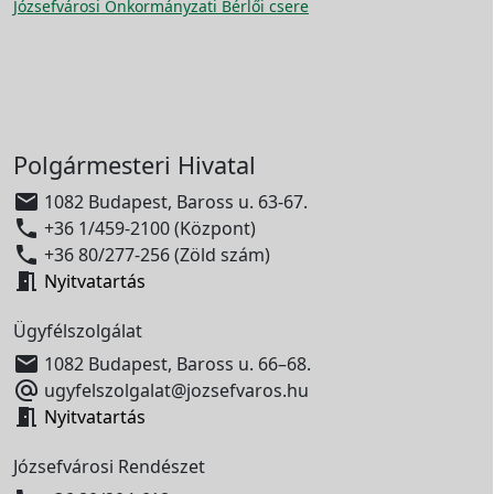
Józsefvárosi Önkormányzati Bérlői csere
Polgármesteri Hivatal

1082 Budapest, Baross u. 63-67.

+36 1/459-2100 (Központ)

+36 80/277-256 (Zöld szám)

Nyitvatartás
Ügyfélszolgálat

1082 Budapest, Baross u. 66–68.

ugyfelszolgalat@jozsefvaros.hu

Nyitvatartás
Józsefvárosi Rendészet