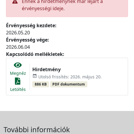
Ennek a hirdetménynek már lejárt a
érvényességi ideje.
Érvényesség kezdete:
2026.05.20
Érvényesség vége:
2026.06.04
Kapcsolódó mellékletek:
Hirdetmény
Megnéz
event_available
Utolsó frissítés: 2026. május 20.
886 KB
PDF dokumentum
Letöltés
További információk