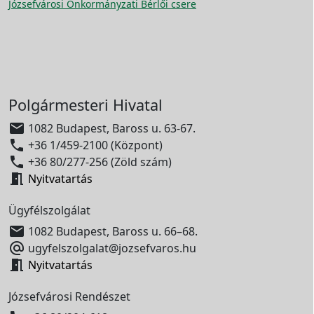
Józsefvárosi Önkormányzati Bérlői csere
Polgármesteri Hivatal

1082 Budapest, Baross u. 63-67.

+36 1/459-2100 (Központ)

+36 80/277-256 (Zöld szám)

Nyitvatartás
Ügyfélszolgálat

1082 Budapest, Baross u. 66–68.

ugyfelszolgalat@jozsefvaros.hu

Nyitvatartás
Józsefvárosi Rendészet