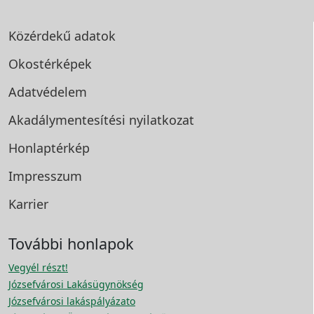
Közérdekű adatok
Okostérképek
Adatvédelem
Akadálymentesítési
nyilatkozat
Honlaptérkép
Impresszum
Karrier
További honlapok
Vegyél részt!
Józsefvárosi Lakásügynökség
Józsefvárosi lakáspályázato