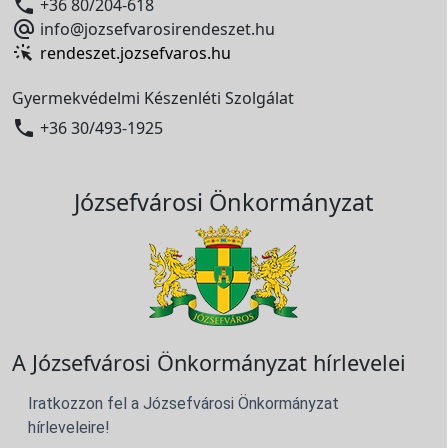

+36 80/204-618

info@jozsefvarosirendeszet.hu
rendeszet.jozsefvaros.hu
Gyermekvédelmi Készenléti Szolgálat

+36 30/493-1925
Józsefvárosi Önkormányzat
A Józsefvárosi Önkormányzat hírlevelei
Iratkozzon fel a Józsefvárosi Önkormányzat
hírleveleire!