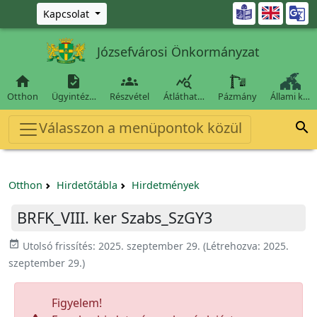
Ugrás a fő tartalomra

Kapcsolat
Józsefvárosi Önkormányzat




Otthon
Ügyintéz…
Részvétel
Átláthat…
Pázmány
Állami k…
Válasszon a menüpontok közül

Otthon
Hirdetőtábla
Hirdetmények
BRFK_VIII. ker Szabs_SzGY3
event_available
Utolsó frissítés:
2025. szeptember 29.
(Létrehozva:
2025.
szeptember 29.
)
Figyelem!