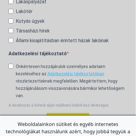
Lakáspályázat
Lakótér
Kutyás ügyek
Társasházi hírek
Állami kisajátításban érintett házak lakóinak
Adatkezelési tájékoztató
Önkéntesen hozzájárulok személyes adataim
kezeléséhez az
Adatkezelési tájékoztatóban
részletezetteknek megfelelően. Megértettem, hogy
hozzájárulásom visszavonására bármikor lehetőségem
van.
A leiratkozás a hírlevél alján található linkkel lesz lehetséges.
Feliratkozom!
Weboldalainkon sütiket és egyéb internetes
technológiákat használunk azért, hogy jobbá tegyük a
For the English Newsletter, click
HERE.