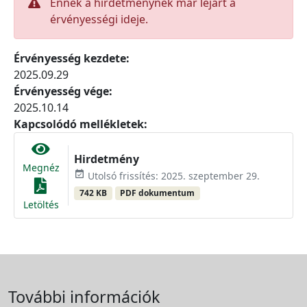
Ennek a hirdetménynek már lejárt a
érvényességi ideje.
Érvényesség kezdete:
2025.09.29
Érvényesség vége:
2025.10.14
Kapcsolódó mellékletek:
Hirdetmény
Megnéz
event_available
Utolsó frissítés: 2025. szeptember 29.
742 KB
PDF dokumentum
Letöltés
További információk