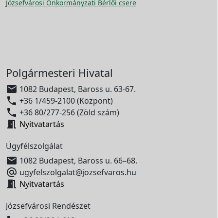
Józsefvárosi Önkormányzati Bérlői csere
Polgármesteri Hivatal

1082 Budapest, Baross u. 63-67.

+36 1/459-2100 (Központ)

+36 80/277-256 (Zöld szám)

Nyitvatartás
Ügyfélszolgálat

1082 Budapest, Baross u. 66–68.

ugyfelszolgalat@jozsefvaros.hu

Nyitvatartás
Józsefvárosi Rendészet