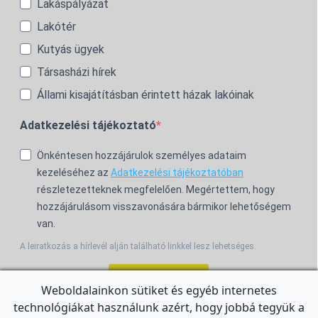
Lakáspályázat
Lakótér
Kutyás ügyek
Társasházi hírek
Állami kisajátításban érintett házak lakóinak
Adatkezelési tájékoztató
Önkéntesen hozzájárulok személyes adataim
kezeléséhez az
Adatkezelési tájékoztatóban
részletezetteknek megfelelően. Megértettem, hogy
hozzájárulásom visszavonására bármikor lehetőségem
van.
A leiratkozás a hírlevél alján található linkkel lesz lehetséges.
Feliratkozom!
Weboldalainkon sütiket és egyéb internetes
technológiákat használunk azért, hogy jobbá tegyük a
For the English Newsletter, click
HERE.