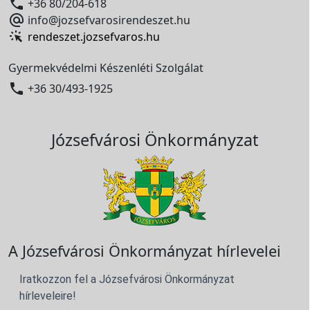

+36 80/204-618

info@jozsefvarosirendeszet.hu
rendeszet.jozsefvaros.hu
Gyermekvédelmi Készenléti Szolgálat

+36 30/493-1925
Józsefvárosi Önkormányzat
A Józsefvárosi Önkormányzat hírlevelei
Iratkozzon fel a Józsefvárosi Önkormányzat
hírleveleire!