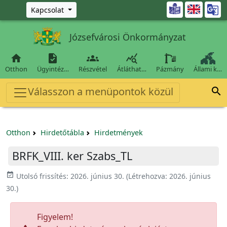
Ugrás a fő tartalomra

Kapcsolat
Józsefvárosi Önkormányzat




Otthon
Ügyintéz…
Részvétel
Átláthat…
Pázmány
Állami k…
Válasszon a menüpontok közül

Otthon
Hirdetőtábla
Hirdetmények
BRFK_VIII. ker Szabs_TL
event_available
Utolsó frissítés:
2026. június 30.
(Létrehozva:
2026. június
30.
)
Figyelem!