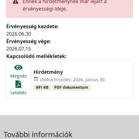
Ennek a hirdetménynek már lejárt a
érvényességi ideje.
Érvényesség kezdete:
2026.06.30
Érvényesség vége:
2026.07.15
Kapcsolódó mellékletek:
Hirdetmény
Megnéz
event_available
Utolsó frissítés: 2026. június 30.
891 KB
PDF dokumentum
Letöltés
További információk