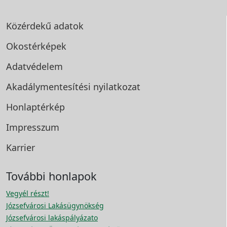
Közérdekű adatok
Okostérképek
Adatvédelem
Akadálymentesítési
nyilatkozat
Honlaptérkép
Impresszum
Karrier
További honlapok
Vegyél részt!
Józsefvárosi Lakásügynökség
Józsefvárosi lakáspályázato