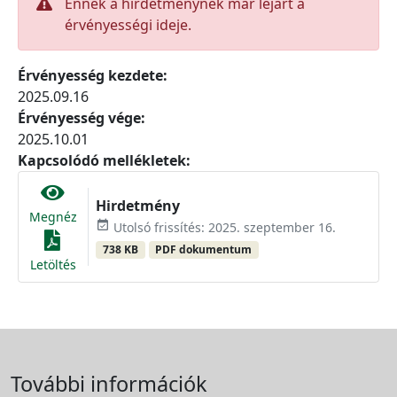
Ennek a hirdetménynek már lejárt a
érvényességi ideje.
Érvényesség kezdete:
2025.09.16
Érvényesség vége:
2025.10.01
Kapcsolódó mellékletek:
Hirdetmény
Megnéz
event_available
Utolsó frissítés: 2025. szeptember 16.
738 KB
PDF dokumentum
Letöltés
További információk