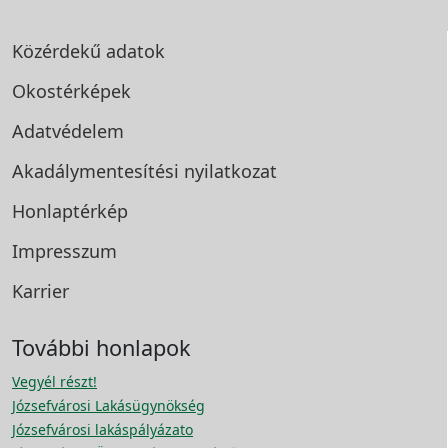
Közérdekű adatok
Okostérképek
Adatvédelem
Akadálymentesítési
nyilatkozat
Honlaptérkép
Impresszum
Karrier
További honlapok
Vegyél részt!
Józsefvárosi Lakásügynökség
Józsefvárosi lakáspályázato