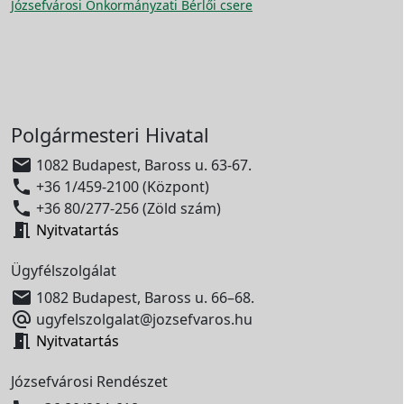
Józsefvárosi Önkormányzati Bérlői csere
Polgármesteri Hivatal

1082 Budapest, Baross u. 63-67.

+36 1/459-2100 (Központ)

+36 80/277-256 (Zöld szám)

Nyitvatartás
Ügyfélszolgálat

1082 Budapest, Baross u. 66–68.

ugyfelszolgalat@jozsefvaros.hu

Nyitvatartás
Józsefvárosi Rendészet