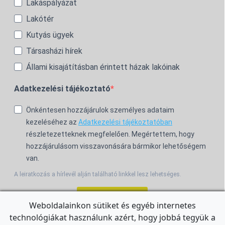
Lakáspályázat
Lakótér
Kutyás ügyek
Társasházi hírek
Állami kisajátításban érintett házak lakóinak
Adatkezelési tájékoztató
Önkéntesen hozzájárulok személyes adataim
kezeléséhez az
Adatkezelési tájékoztatóban
részletezetteknek megfelelően. Megértettem, hogy
hozzájárulásom visszavonására bármikor lehetőségem
van.
A leiratkozás a hírlevél alján található linkkel lesz lehetséges.
Feliratkozom!
Weboldalainkon sütiket és egyéb internetes
technológiákat használunk azért, hogy jobbá tegyük a
For the English Newsletter, click
HERE.