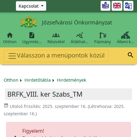
Ugrás a fő tartalomra

Kapcsolat
Józsefvárosi Önkormányzat




Otthon
Ügyintéz…
Részvétel
Átláthat…
Pázmány
Állami k…
Válasszon a menüpontok közül

Otthon
Hirdetőtábla
Hirdetmények
BRFK_VIII. ker Szabs_TM
event_available
Utolsó frissítés:
2025. szeptember 16.
(Létrehozva:
2025.
szeptember 16.
)
Figyelem!