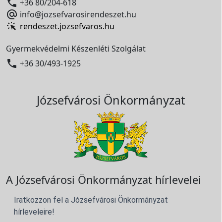

+36 80/204-618

info@jozsefvarosirendeszet.hu
rendeszet.jozsefvaros.hu
Gyermekvédelmi Készenléti Szolgálat

+36 30/493-1925
Józsefvárosi Önkormányzat
A Józsefvárosi Önkormányzat hírlevelei
Iratkozzon fel a Józsefvárosi Önkormányzat
hírleveleire!