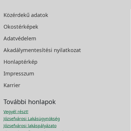
Közérdekű adatok
Okostérképek
Adatvédelem
Akadálymentesítési
nyilatkozat
Honlaptérkép
Impresszum
Karrier
További honlapok
Vegyél részt!
Józsefvárosi Lakásügynökség
Józsefvárosi lakáspályázato