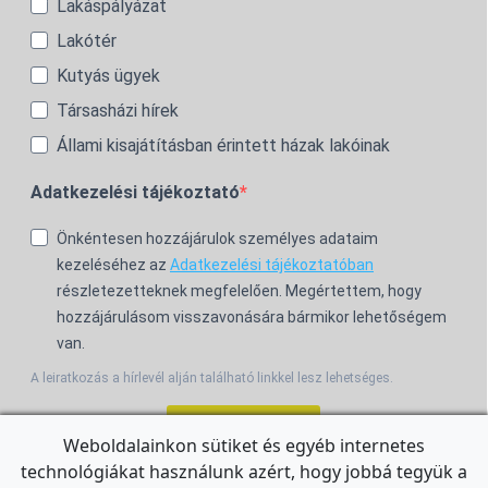
Lakáspályázat
Lakótér
Kutyás ügyek
Társasházi hírek
Állami kisajátításban érintett házak lakóinak
Adatkezelési tájékoztató
Önkéntesen hozzájárulok személyes adataim
kezeléséhez az
Adatkezelési tájékoztatóban
részletezetteknek megfelelően. Megértettem, hogy
hozzájárulásom visszavonására bármikor lehetőségem
van.
A leiratkozás a hírlevél alján található linkkel lesz lehetséges.
Feliratkozom!
Weboldalainkon sütiket és egyéb internetes
technológiákat használunk azért, hogy jobbá tegyük a
For the English Newsletter, click
HERE.