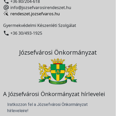

+36 80/204-618

info@jozsefvarosirendeszet.hu
rendeszet.jozsefvaros.hu
Gyermekvédelmi Készenléti Szolgálat

+36 30/493-1925
Józsefvárosi Önkormányzat
A Józsefvárosi Önkormányzat hírlevelei
Iratkozzon fel a Józsefvárosi Önkormányzat
hírleveleire!