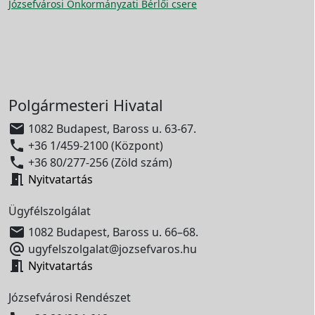
Józsefvárosi Önkormányzati Bérlői csere
Polgármesteri Hivatal

1082 Budapest, Baross u. 63-67.

+36 1/459-2100 (Központ)

+36 80/277-256 (Zöld szám)

Nyitvatartás
Ügyfélszolgálat

1082 Budapest, Baross u. 66–68.

ugyfelszolgalat@jozsefvaros.hu

Nyitvatartás
Józsefvárosi Rendészet