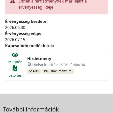
Ennek a hirdetménynek már lejárt a
érvényességi ideje.
Érvényesség kezdete:
2026.06.30
Érvényesség vége:
2026.07.15
Kapcsolódó mellékletek:
Hirdetmény
Megnéz
event_available
Utolsó frissítés: 2026. június 30.
514 KB
PDF dokumentum
Letöltés
További információk