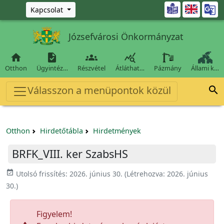
Ugrás a fő tartalomra

Kapcsolat
Józsefvárosi Önkormányzat




Otthon
Ügyintéz…
Részvétel
Átláthat…
Pázmány
Állami k…
Válasszon a menüpontok közül

Otthon
Hirdetőtábla
Hirdetmények
BRFK_VIII. ker SzabsHS
event_available
Utolsó frissítés:
2026. június 30.
(Létrehozva:
2026. június
30.
)
Figyelem!