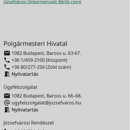
Józsefvárosi Önkormányzati Bérlői csere
Polgármesteri Hivatal

1082 Budapest, Baross u. 63-67.

+36 1/459-2100 (Központ)

+36 80/277-256 (Zöld szám)

Nyitvatartás
Ügyfélszolgálat

1082 Budapest, Baross u. 66–68.

ugyfelszolgalat@jozsefvaros.hu

Nyitvatartás
Józsefvárosi Rendészet