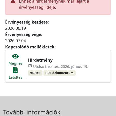
Ennek a hirdetménynek már lejárt a
érvényességi ideje.
Érvényesség kezdete:
2026.06.19
Érvényesség vége:
2026.07.04
Kapcsolódó mellékletek:
Hirdetmény
Megnéz
event_available
Utolsó frissítés: 2026. június 19.
969 KB
PDF dokumentum
Letöltés
További információk