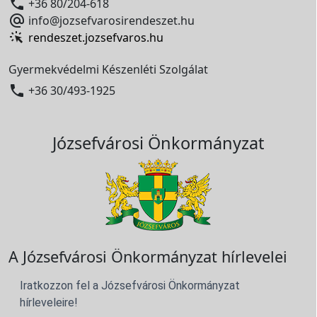

+36 80/204-618

info@jozsefvarosirendeszet.hu
rendeszet.jozsefvaros.hu
Gyermekvédelmi Készenléti Szolgálat

+36 30/493-1925
Józsefvárosi Önkormányzat
A Józsefvárosi Önkormányzat hírlevelei
Iratkozzon fel a Józsefvárosi Önkormányzat
hírleveleire!