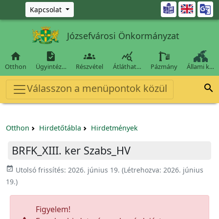
Ugrás a fő tartalomra

Kapcsolat
Józsefvárosi Önkormányzat




Otthon
Ügyintéz…
Részvétel
Átláthat…
Pázmány
Állami k…
Válasszon a menüpontok közül

Otthon
Hirdetőtábla
Hirdetmények
BRFK_XIII. ker Szabs_HV
event_available
Utolsó frissítés:
2026. június 19.
(Létrehozva:
2026. június
19.
)
Figyelem!