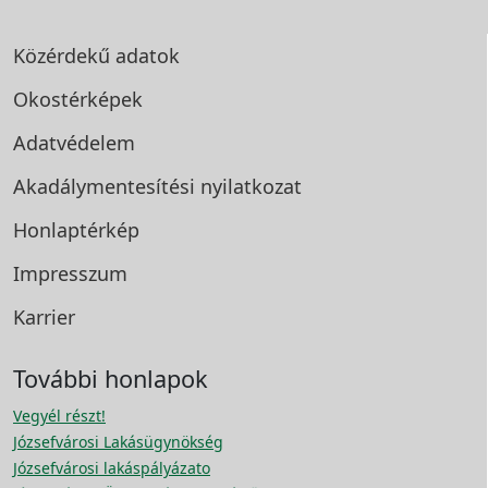
Közérdekű adatok
Okostérképek
Adatvédelem
Akadálymentesítési
nyilatkozat
Honlaptérkép
Impresszum
Karrier
További honlapok
Vegyél részt!
Józsefvárosi Lakásügynökség
Józsefvárosi lakáspályázato