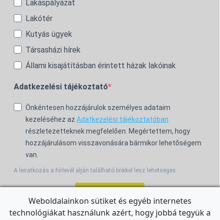
Lakáspályázat
Lakótér
Kutyás ügyek
Társasházi hírek
Állami kisajátításban érintett házak lakóinak
Adatkezelési tájékoztató
Önkéntesen hozzájárulok személyes adataim
kezeléséhez az
Adatkezelési tájékoztatóban
részletezetteknek megfelelően. Megértettem, hogy
hozzájárulásom visszavonására bármikor lehetőségem
van.
A leiratkozás a hírlevél alján található linkkel lesz lehetséges.
Feliratkozom!
Weboldalainkon sütiket és egyéb internetes
technológiákat használunk azért, hogy jobbá tegyük a
For the English Newsletter, click
HERE.