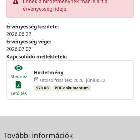
Ennek a hirdetménynek már lejárt a
érvényességi ideje.
Érvényesség kezdete:
2026.06.22
Érvényesség vége:
2026.07.07
Kapcsolódó mellékletek:
Hirdetmény
Megnéz
event_available
Utolsó frissítés: 2026. június 22.
970 KB
PDF dokumentum
Letöltés
További információk