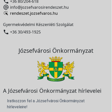

+36 80/204-618

info@jozsefvarosirendeszet.hu
rendeszet.jozsefvaros.hu
Gyermekvédelmi Készenléti Szolgálat

+36 30/493-1925
Józsefvárosi Önkormányzat
A Józsefvárosi Önkormányzat hírlevelei
Iratkozzon fel a Józsefvárosi Önkormányzat
hírleveleire!