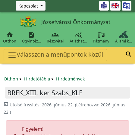
Ugrás a fő tartalomra

Kapcsolat
Józsefvárosi Önkormányzat




Otthon
Ügyintéz…
Részvétel
Átláthat…
Pázmány
Állami k…
Válasszon a menüpontok közül

Otthon
Hirdetőtábla
Hirdetmények
BRFK_XIII. ker Szabs_KLF
event_available
Utolsó frissítés:
2026. június 22.
(Létrehozva:
2026. június
22.
)
Figyelem!