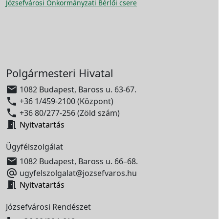
Józsefvárosi Önkormányzati Bérlői csere
Polgármesteri Hivatal

1082 Budapest, Baross u. 63-67.

+36 1/459-2100 (Központ)

+36 80/277-256 (Zöld szám)

Nyitvatartás
Ügyfélszolgálat

1082 Budapest, Baross u. 66–68.

ugyfelszolgalat@jozsefvaros.hu

Nyitvatartás
Józsefvárosi Rendészet