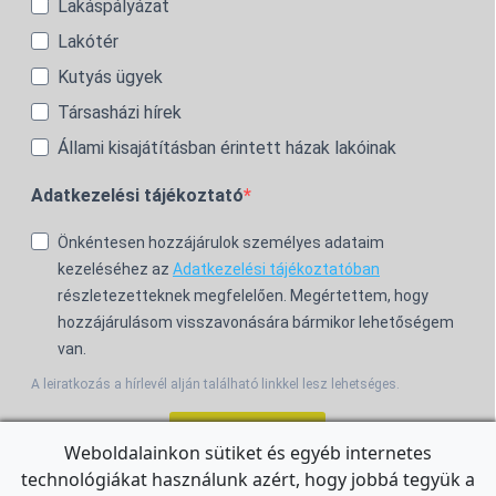
Lakáspályázat
Lakótér
Kutyás ügyek
Társasházi hírek
Állami kisajátításban érintett házak lakóinak
Adatkezelési tájékoztató
Önkéntesen hozzájárulok személyes adataim
kezeléséhez az
Adatkezelési tájékoztatóban
részletezetteknek megfelelően. Megértettem, hogy
hozzájárulásom visszavonására bármikor lehetőségem
van.
A leiratkozás a hírlevél alján található linkkel lesz lehetséges.
Feliratkozom!
Weboldalainkon sütiket és egyéb internetes
technológiákat használunk azért, hogy jobbá tegyük a
For the English Newsletter, click
HERE.