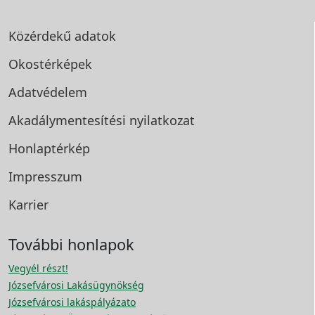
Közérdekű adatok
Okostérképek
Adatvédelem
Akadálymentesítési
nyilatkozat
Honlaptérkép
Impresszum
Karrier
További honlapok
Vegyél részt!
Józsefvárosi Lakásügynökség
Józsefvárosi lakáspályázato