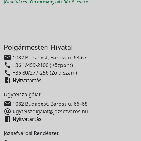
Józsefvárosi Önkormányzati Bérlői csere
Polgármesteri Hivatal

1082 Budapest, Baross u. 63-67.

+36 1/459-2100 (Központ)

+36 80/277-256 (Zöld szám)

Nyitvatartás
Ügyfélszolgálat

1082 Budapest, Baross u. 66–68.

ugyfelszolgalat@jozsefvaros.hu

Nyitvatartás
Józsefvárosi Rendészet