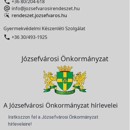

+36 80/204-618

info@jozsefvarosirendeszet.hu
rendeszet.jozsefvaros.hu
Gyermekvédelmi Készenléti Szolgálat

+36 30/493-1925
Józsefvárosi Önkormányzat
A Józsefvárosi Önkormányzat hírlevelei
Iratkozzon fel a Józsefvárosi Önkormányzat
hírleveleire!