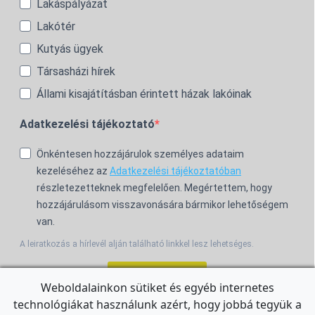
Lakáspályázat
Lakótér
Kutyás ügyek
Társasházi hírek
Állami kisajátításban érintett házak lakóinak
Adatkezelési tájékoztató
Önkéntesen hozzájárulok személyes adataim
kezeléséhez az
Adatkezelési tájékoztatóban
részletezetteknek megfelelően. Megértettem, hogy
hozzájárulásom visszavonására bármikor lehetőségem
van.
A leiratkozás a hírlevél alján található linkkel lesz lehetséges.
Feliratkozom!
Weboldalainkon sütiket és egyéb internetes
technológiákat használunk azért, hogy jobbá tegyük a
For the English Newsletter, click
HERE.