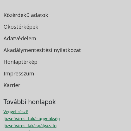
Közérdekű adatok
Okostérképek
Adatvédelem
Akadálymentesítési
nyilatkozat
Honlaptérkép
Impresszum
Karrier
További honlapok
Vegyél részt!
Józsefvárosi Lakásügynökség
Józsefvárosi lakáspályázato