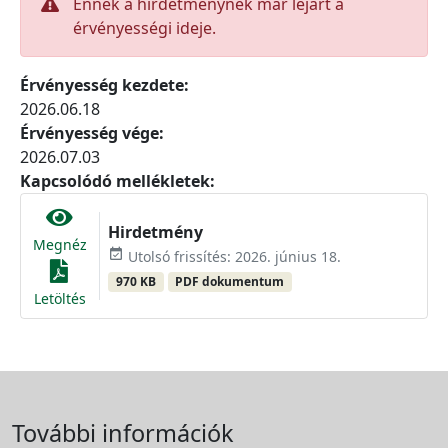
Ennek a hirdetménynek már lejárt a
érvényességi ideje.
Érvényesség kezdete:
2026.06.18
Érvényesség vége:
2026.07.03
Kapcsolódó mellékletek:
Hirdetmény
Megnéz
event_available
Utolsó frissítés: 2026. június 18.
970 KB
PDF dokumentum
Letöltés
További információk