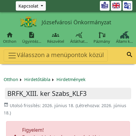
Ugrás a fő tartalomra

Kapcsolat
Józsefvárosi Önkormányzat




Otthon
Ügyintéz…
Részvétel
Átláthat…
Pázmány
Állami k…
Válasszon a menüpontok közül

Otthon
Hirdetőtábla
Hirdetmények
BRFK_XIII. ker Szabs_KLF3
event_available
Utolsó frissítés:
2026. június 18.
(Létrehozva:
2026. június
18.
)
Figyelem!