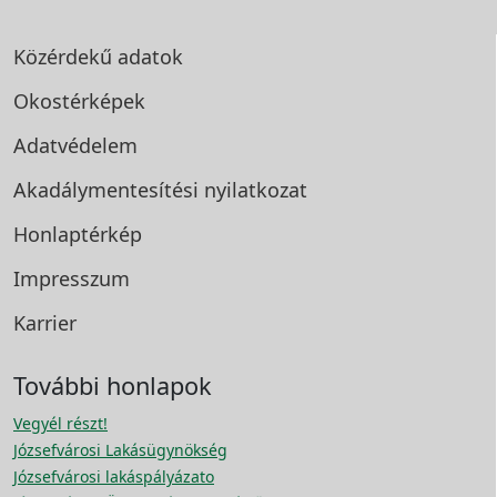
Közérdekű adatok
Okostérképek
Adatvédelem
Akadálymentesítési
nyilatkozat
Honlaptérkép
Impresszum
Karrier
További honlapok
Vegyél részt!
Józsefvárosi Lakásügynökség
Józsefvárosi lakáspályázato