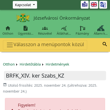
Ugrás a fő tartalomra

Kapcsolat
Józsefvárosi Önkormányzat




Otthon
Ügyintéz…
Részvétel
Átláthat…
Pázmány
Állami k…
Válasszon a menüpontok közül

Otthon
Hirdetőtábla
Hirdetmények
BRFK_XIV. ker Szabs_KZ
event_available
Utolsó frissítés:
2025. november 24.
(Létrehozva:
2025.
november 24.
)
Figyelem!