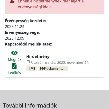
Ennek a hirdetménynek már lejárt a
érvényességi ideje.
Érvényesség kezdete:
2025.11.24
Érvényesség vége:
2025.12.09
Kapcsolódó mellékletek:
Hirdetmény
Megnéz
event_available
Utolsó frissítés: 2025. november 24.
1 MB
PDF dokumentum
Letöltés
További információk