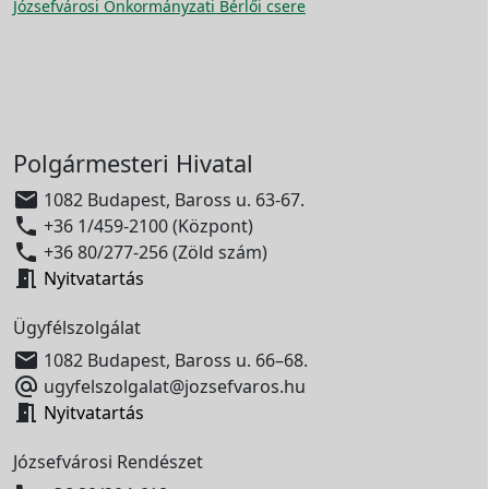
Józsefvárosi Önkormányzati Bérlői csere
Polgármesteri Hivatal

1082 Budapest, Baross u. 63-67.

+36 1/459-2100 (Központ)

+36 80/277-256 (Zöld szám)

Nyitvatartás
Ügyfélszolgálat

1082 Budapest, Baross u. 66–68.

ugyfelszolgalat@jozsefvaros.hu

Nyitvatartás
Józsefvárosi Rendészet