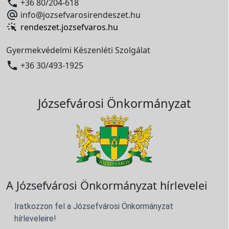

+36 80/204-618

info@jozsefvarosirendeszet.hu
rendeszet.jozsefvaros.hu
Gyermekvédelmi Készenléti Szolgálat

+36 30/493-1925
Józsefvárosi Önkormányzat
A Józsefvárosi Önkormányzat hírlevelei
Iratkozzon fel a Józsefvárosi Önkormányzat
hírleveleire!