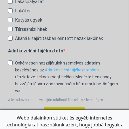
Lakáspályázat
Lakótér
Kutyás ügyek
Társasházi hírek
Állami kisajátításban érintett házak lakóinak
Adatkezelési tájékoztató
Önkéntesen hozzájárulok személyes adataim
kezeléséhez az
Adatkezelési tájékoztatóban
részletezetteknek megfelelően. Megértettem, hogy
hozzájárulásom visszavonására bármikor lehetőségem
van.
A leiratkozás a hírlevél alján található linkkel lesz lehetséges.
Feliratkozom!
Weboldalainkon sütiket és egyéb internetes
technológiákat használunk azért, hogy jobbá tegyük a
For the English Newsletter, click
HERE.