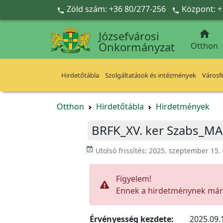
Ugrás a fő tartalomra
Zöld szám: +36 80/277-256
Központ: +



Józsefvárosi
Önkormányzat
Otthon
Hirdetőtábla
Szolgáltatások és intézmények
Városfe
Otthon
Hirdetőtábla
Hirdetmények
BRFK_XV. ker Szabs_MA
event_available
Utolsó frissítés:
2025. szeptember 15.
Figyelem!
Ennek a hirdetménynek már l
Érvényesség kezdete:
2025.09.