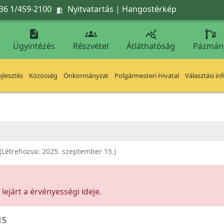
36 1/459-2100
Nyitvatartás
|
Hangostérkép




Ügyintézés
Részvétel
Átláthatóság
Pázmán
jlesztés
Közösség
Önkormányzat
Polgármesteri Hivatal
Választási in
(Létrehozva:
2025. szeptember 15.
)
ejárt a érvényességi ideje.
15