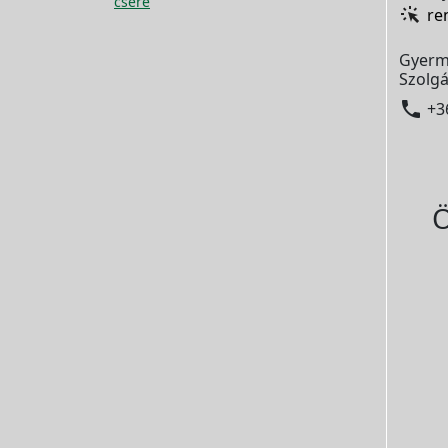
csere
re
Gyerm
Szolgá

+3
Ö