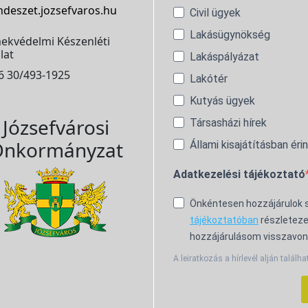
ndeszet.jozsefvaros.hu
Civil ügyek
Lakásügynökség
ekvédelmi Készenléti
lat
Lakáspályázat
6 30/493-1925
Lakótér
Kutyás ügyek
Józsefvárosi
Társasházi hírek
nkormányzat
Állami kisajátításban éri
Adatkezelési tájékoztató
Önkéntesen hozzájárulok
tájékoztatóban
részleteze
hozzájárulásom visszavon
A leiratkozás a hírlevél alján találha