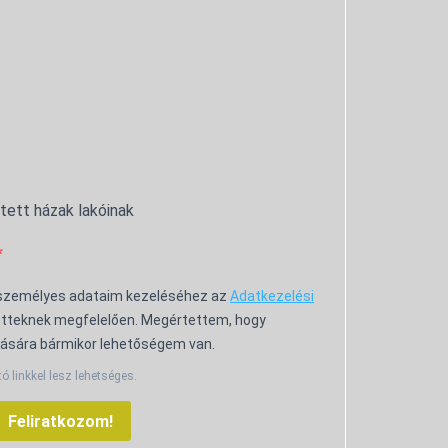
ntett házak lakóinak
 személyes adataim kezeléséhez az
Adatkezelési
tteknek megfelelően. Megértettem, hogy
ására bármikor lehetőségem van.
tó linkkel lesz lehetséges.
Feliratkozom!