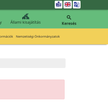


y
Állami kisajátítás
Keresés
formációk
Nemzetiségi Önkormányzatok