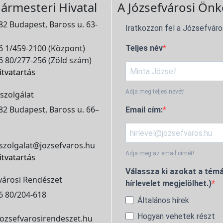
ármesteri Hivatal
A Józsefvárosi Önk
2 Budapest, Baross u. 63-
Iratkozzon fel a Józsefváro
 1/459-2100 (Központ)
Teljes név
 80/277-256 (Zöld szám)
itvatartás
Adja meg teljes nevét!
szolgálat
2 Budapest, Baross u. 66–
Email cím:
szolgalat@jozsefvaros.hu
Adja meg az email címét!
itvatartás
Válassza ki azokat a témá
városi Rendészet
hírlevelet megjelölhet.)
6 80/204-618
Általános hírek
Hogyan vehetek részt
ozsefvarosirendeszet.hu