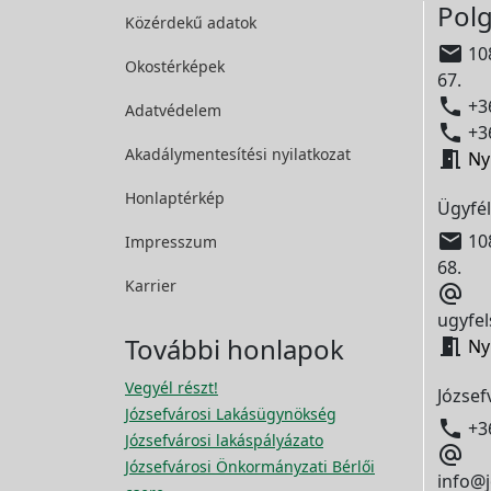
Polg
Közérdekű adatok

108
Okostérképek
67.

+36
Adatvédelem

+36
Akadálymentesítési
nyilatkozat

Ny
Honlaptérkép
Ügyfél

108
Impresszum
68.
Karrier

ugyfel
További honlapok

Ny
Vegyél részt!
József
Józsefvárosi Lakásügynökség

+3
Józsefvárosi lakáspályázato

Józsefvárosi Önkormányzati Bérlői
info@j