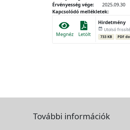
Érvényesség vége:
2025.09.30
Kapcsolódó mellékletek:
Hirdetmény
event_available
Utolsó frissít
Megnéz
Letölt
733 KB
PDF d
További információk